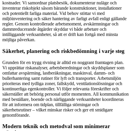
kostnader. Vi samordnar platsbesök, dokumenterar nuläge och
inventerar riskobjekt såsom bärande konstruktioner, installationer
och potentiellt farliga material. Vid behov stöttar vi med
miljöinventering och säker hantering av farligt avfall enligt gällande
regler. Genom kontrollerade arbetsmoment, avskärmningar och
dammreducerande åtgärder skyddar vi både arbetare och
intilliggande verksamheter, så att er drift kan fortgå med minsta
möjliga påverkan.
Säkerhet, planering och riskbedömning i varje steg
Grunden för en trygg rivning är alltid en noggrant framtagen plan.
Vi upprättar riskanalyser, arbetsberedningar och skyddsplaner som
omfattar avspärrning, lastberäkningar, maskinval, damm- och
bullerhantering samt rutiner för lyft och transporter. Arbetsmiljön
prioriteras med tydliga zoner, fallskydd, ventilationslösningar och
kontinuerliga egenkontroller. Vi följer relevanta föreskrifter och
säkerställer att behörig personal utför momenten. All kommunikation
med beställare, boende och närliggande verksamheter koordineras
för att informera om tidplan, tillfälliga störningar och
säkerhetsrutiner – vilket minskar risker och ger ett smidigare
genomförande.
Modern teknik och metodval som minimerar