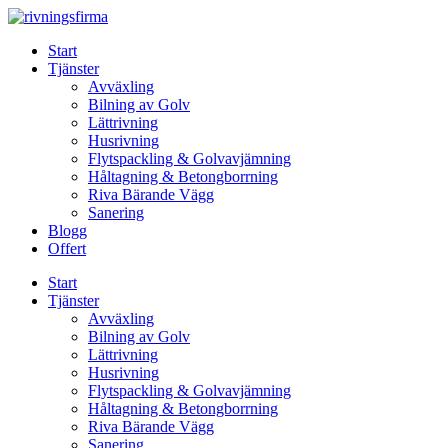
Skip
to
Start
content
Tjänster
Avväxling
Bilning av Golv
Lättrivning
Husrivning
Flytspackling & Golvavjämning
Håltagning & Betongborrning
Riva Bärande Vägg
Sanering
Blogg
Offert
Start
Tjänster
Avväxling
Bilning av Golv
Lättrivning
Husrivning
Flytspackling & Golvavjämning
Håltagning & Betongborrning
Riva Bärande Vägg
Sanering