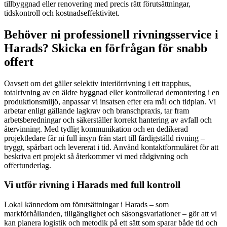
tillbyggnad eller renovering med precis rätt förutsättningar,
tidskontroll och kostnadseffektivitet.
Behöver ni professionell rivningsservice i
Harads? Skicka en förfrågan för snabb
offert
Oavsett om det gäller selektiv interiörrivning i ett trapphus,
totalrivning av en äldre byggnad eller kontrollerad demontering i en
produktionsmiljö, anpassar vi insatsen efter era mål och tidplan. Vi
arbetar enligt gällande lagkrav och branschpraxis, tar fram
arbetsberedningar och säkerställer korrekt hantering av avfall och
återvinning. Med tydlig kommunikation och en dedikerad
projektledare får ni full insyn från start till färdigställd rivning –
tryggt, spårbart och levererat i tid. Använd kontaktformuläret för att
beskriva ert projekt så återkommer vi med rådgivning och
offertunderlag.
Vi utför rivning i Harads med full kontroll
Lokal kännedom om förutsättningar i Harads – som
markförhållanden, tillgänglighet och säsongsvariationer – gör att vi
kan planera logistik och metodik på ett sätt som sparar både tid och