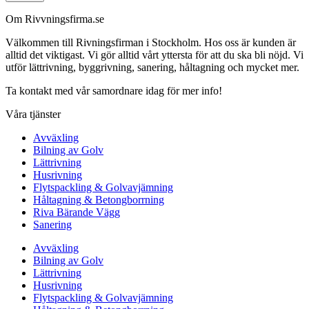
Om Rivvningsfirma.se
Välkommen till Rivningsfirman i Stockholm. Hos oss är kunden är
alltid det viktigast. Vi gör alltid vårt yttersta för att du ska bli nöjd. Vi
utför lättrivning, byggrivning, sanering, håltagning och mycket mer.
Ta kontakt med vår samordnare idag för mer info!
Våra tjänster
Avväxling
Bilning av Golv
Lättrivning
Husrivning
Flytspackling & Golvavjämning
Håltagning & Betongborrning
Riva Bärande Vägg
Sanering
Avväxling
Bilning av Golv
Lättrivning
Husrivning
Flytspackling & Golvavjämning