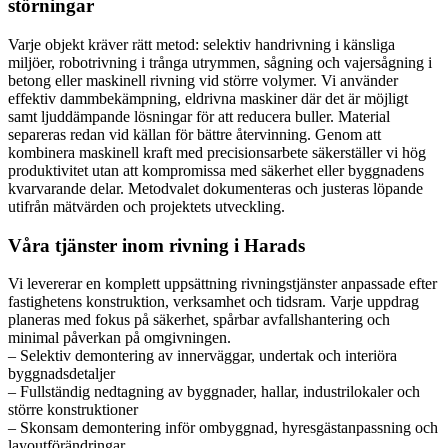
störningar
Varje objekt kräver rätt metod: selektiv handrivning i känsliga
miljöer, robotrivning i trånga utrymmen, sågning och vajersågning i
betong eller maskinell rivning vid större volymer. Vi använder
effektiv dammbekämpning, eldrivna maskiner där det är möjligt
samt ljuddämpande lösningar för att reducera buller. Material
separeras redan vid källan för bättre återvinning. Genom att
kombinera maskinell kraft med precisionsarbete säkerställer vi hög
produktivitet utan att kompromissa med säkerhet eller byggnadens
kvarvarande delar. Metodvalet dokumenteras och justeras löpande
utifrån mätvärden och projektets utveckling.
Våra tjänster inom rivning i Harads
Vi levererar en komplett uppsättning rivningstjänster anpassade efter
fastighetens konstruktion, verksamhet och tidsram. Varje uppdrag
planeras med fokus på säkerhet, spårbar avfallshantering och
minimal påverkan på omgivningen.
– Selektiv demontering av innerväggar, undertak och interiöra
byggnadsdetaljer
– Fullständig nedtagning av byggnader, hallar, industrilokaler och
större konstruktioner
– Skonsam demontering inför ombyggnad, hyresgästanpassning och
layoutförändringar