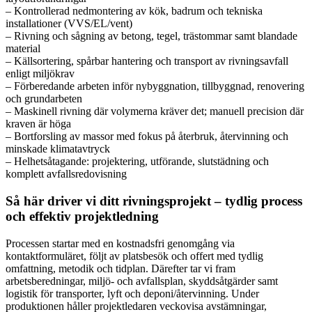
– Kontrollerad nedmontering av kök, badrum och tekniska
installationer (VVS/EL/vent)
– Rivning och sågning av betong, tegel, trästommar samt blandade
material
– Källsortering, spårbar hantering och transport av rivningsavfall
enligt miljökrav
– Förberedande arbeten inför nybyggnation, tillbyggnad, renovering
och grundarbeten
– Maskinell rivning där volymerna kräver det; manuell precision där
kraven är höga
– Bortforsling av massor med fokus på återbruk, återvinning och
minskade klimatavtryck
– Helhetsåtagande: projektering, utförande, slutstädning och
komplett avfallsredovisning
Så här driver vi ditt rivningsprojekt – tydlig process
och effektiv projektledning
Processen startar med en kostnadsfri genomgång via
kontaktformuläret, följt av platsbesök och offert med tydlig
omfattning, metodik och tidplan. Därefter tar vi fram
arbetsberedningar, miljö- och avfallsplan, skyddsåtgärder samt
logistik för transporter, lyft och deponi/återvinning. Under
produktionen håller projektledaren veckovisa avstämningar,