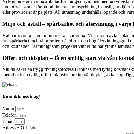
Vi kombinerar rivningsrobotar för trånga utrymmen med grävmaskiner 
undertryckszoner för att minimera dammspridning i känsliga miljöer. Vi
eller provisorier är på plats. All utrustning underhålls löpande och v
Miljö och avfall – spårbarhet och återvinning i varje 
Hållbar rivning handlar om mer än sortering. Vi tar fram avfallsplan, id
full spårbarhet, och vi prioriterar återbruk och hög återvinningsgrad d
och kostnader – samtidigt som projektet vinner tid när ytorna lämnas 
Offert och tidsplan – få en smidig start via vårt kont
Vill du säkra en trygg rivningsprocess i Bollnäs med tydlig kostnadsko
metod och en tydlig offert inklusive preliminär tidplan, avfallsupplägg
Kontakta oss idag!
Namn
Telefon
Email
Adress + Ort