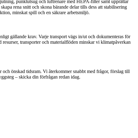
utning, punktutsug och luftrenare med HEPA-filter samt upprättar
pa rena snitt och skona bärande delar tills dess att stabilisering
tion, minskat spill och en säkrare arbetsmiljö.
 enligt gällande krav. Varje transport vägs in/ut och dokumenteras för
med resurser, transporter och materialflöden minskar vi klimatpåverkan
ar och önskad tidsram. Vi återkommer snabbt med frågor, förslag till
byggsteg – skicka din förfrågan redan idag.