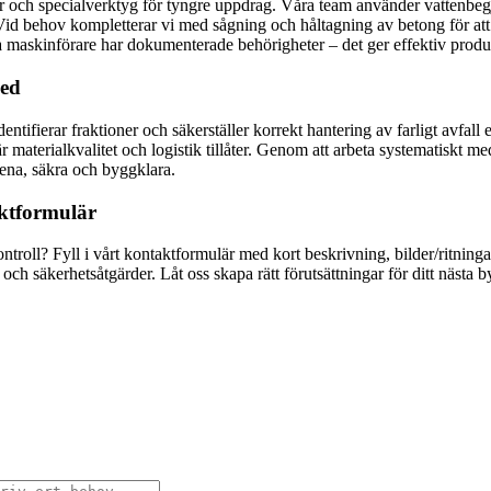
och specialverktyg för tyngre uppdrag. Våra team använder vattenbegj
d behov kompletterar vi med sågning och håltagning av betong för att ska
åra maskinförare har dokumenterade behörigheter – det ger effektiv produk
led
entifierar fraktioner och säkerställer korrekt hantering av farligt avfall
är materialkvalitet och logistik tillåter. Genom att arbeta systematiskt 
rena, säkra och byggklara.
aktformulär
ntroll? Fyll i vårt kontaktformulär med kort beskrivning, bilder/ritning
 och säkerhetsåtgärder. Låt oss skapa rätt förutsättningar för ditt nästa 