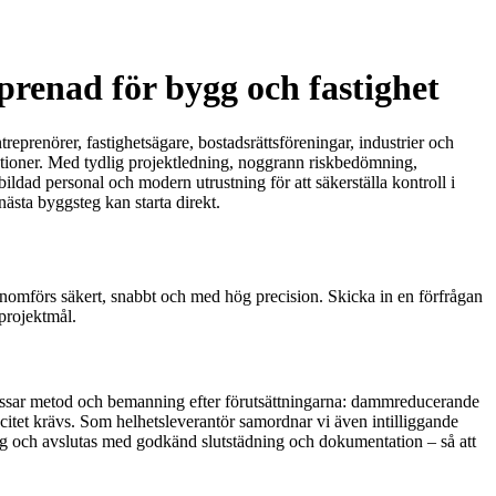
eprenad för bygg och fastighet
eprenörer, fastighetsägare, bostadsrättsföreningar, industrier och
uktioner. Med tydlig projektledning, noggrann riskbedömning,
ildad personal och modern utrustning för att säkerställa kontroll i
nästa byggsteg kan starta direkt.
 genomförs säkert, snabbt och med hög precision. Skicka in en förfrågan
projektmål.
anpassar metod och bemanning efter förutsättningarna: dammreducerande
acitet krävs. Som helhetsleverantör samordnar vi även intilliggande
ing och avslutas med godkänd slutstädning och dokumentation – så att