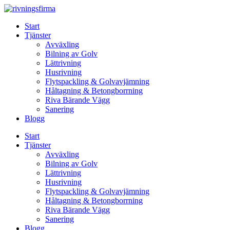
Skip
to
Start
content
Tjänster
Avväxling
Bilning av Golv
Lättrivning
Husrivning
Flytspackling & Golvavjämning
Håltagning & Betongborrning
Riva Bärande Vägg
Sanering
Blogg
Start
Tjänster
Avväxling
Bilning av Golv
Lättrivning
Husrivning
Flytspackling & Golvavjämning
Håltagning & Betongborrning
Riva Bärande Vägg
Sanering
Blogg