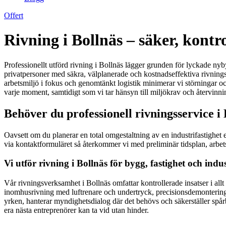
Offert
Rivning i Bollnäs – säker, kontr
Professionellt utförd rivning i Bollnäs lägger grunden för lyckade nyb
privatpersoner med säkra, välplanerade och kostnadseffektiva rivnings
arbetsmiljö i fokus och genomtänkt logistik minimerar vi störningar oc
varje moment, samtidigt som vi tar hänsyn till miljökrav och återvinnin
Behöver du professionell rivningsservice i
Oavsett om du planerar en total omgestaltning av en industrifastighet e
via kontaktformuläret så återkommer vi med preliminär tidsplan, arbe
Vi utför rivning i Bollnäs för bygg, fastighet och indus
Vår rivningsverksamhet i Bollnäs omfattar kontrollerade insatser i al
inomhusrivning med luftrenare och undertryck, precisionsdemontering in
yrken, hanterar myndighetsdialog där det behövs och säkerställer spår
era nästa entreprenörer kan ta vid utan hinder.