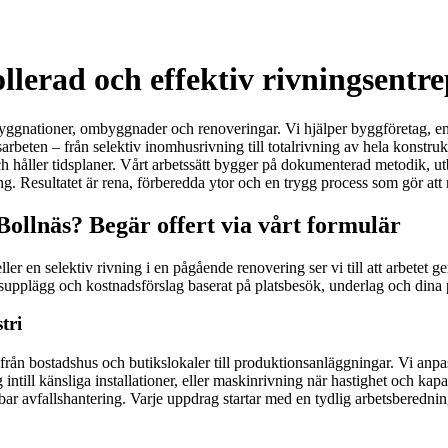
ollerad och effektiv rivningsentr
yggnationer, ombyggnader och renoveringar. Vi hjälper byggföretag, entr
arbeten – från selektiv inomhusrivning till totalrivning av hela konstr
h håller tidsplaner. Vårt arbetssätt bygger på dokumenterad metodik, utb
g. Resultatet är rena, förberedda ytor och en trygg process som gör att 
 Bollnäs? Begär offert via vårt formulär
ller en selektiv rivning i en pågående renovering ser vi till att arbetet
tsupplägg och kostnadsförslag baserat på platsbesök, underlag och dina 
tri
lt från bostadshus och butikslokaler till produktionsanläggningar. Vi 
till känsliga installationer, eller maskinrivning när hastighet och kap
bar avfallshantering. Varje uppdrag startar med en tydlig arbetsberedn