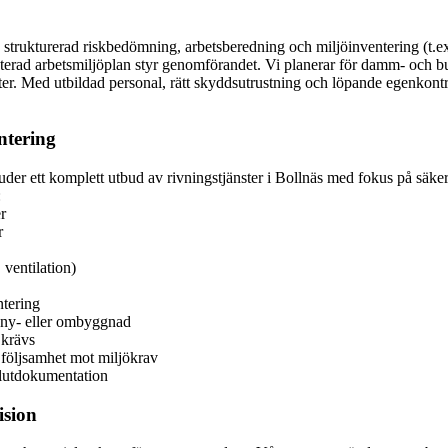
tid strukturerad riskbedömning, arbetsberedning och miljöinventering (t
erad arbetsmiljöplan styr genomförandet. Vi planerar för damm- och bull
r. Med utbildad personal, rätt skyddsutrustning och löpande egenkontrol
ntering
bjuder ett komplett utbud av rivningstjänster i Bollnäs med fokus på säk
:
r
r
 ventilation)
ntering
 ny- eller ombyggnad
 krävs
 följsamhet mot miljökrav
 slutdokumentation
ision