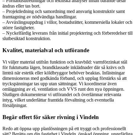
– Förhandsutredningar och tekniska analyser innan bärande delar
ändras eller tas bort.
– Projektledning och samordning med ansvarig konstruktör samt
framtagning av nödvändiga handlingar.
– Avväxlingsuppdrag i villor, bostadsrätter, kommersiella lokaler och
större fastigheter.
– Nyckelfärdig leverans från initial projektering och förberedelser till
slutbesiktad konstruktion.
Kvalitet, materialval och utförande
Vi väljer material utifrån funktion och kravbild: varmförzinkat stål
för fuktutsatta lägen, brandklassade inklädnader där så krävs och
limträ när estetik eller köldbryggor behöver beaktas. Infästningar
dimensioneras med godkända förband, och upplag förstärks så att
tryckspänningar tas upp utan sättningar. Vi koordinerar även
omläggning av el, ventilation och VVS runt den nya öppningen.
Slutligen dokumenterar vi utförandet och överlämnar relevanta
intyg, vilket underlättar framtida förvaltning och eventuella
försäljningar.
Begär offert för säker rivning i Vindeln
Redo att öppna upp planlösningen på ett tryggt och professionellt
sätt? Berätta om din fastighet i Vindeln, önskad öppning, ungefärliga