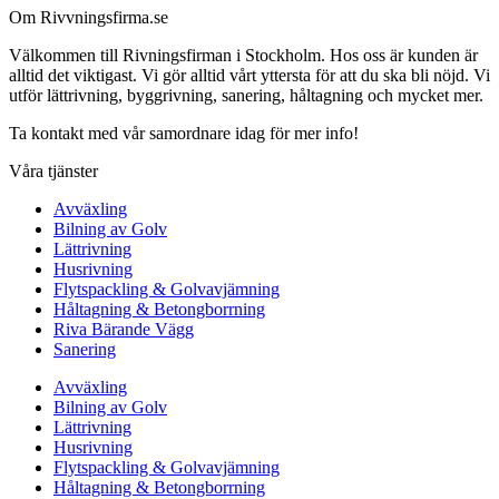
Om Rivvningsfirma.se
Välkommen till Rivningsfirman i Stockholm. Hos oss är kunden är
alltid det viktigast. Vi gör alltid vårt yttersta för att du ska bli nöjd. Vi
utför lättrivning, byggrivning, sanering, håltagning och mycket mer.
Ta kontakt med vår samordnare idag för mer info!
Våra tjänster
Avväxling
Bilning av Golv
Lättrivning
Husrivning
Flytspackling & Golvavjämning
Håltagning & Betongborrning
Riva Bärande Vägg
Sanering
Avväxling
Bilning av Golv
Lättrivning
Husrivning
Flytspackling & Golvavjämning
Håltagning & Betongborrning