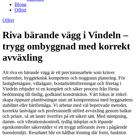
Blogg
Offert
Offert
Riva bärande vägg i Vindeln –
trygg ombyggnad med korrekt
avväxling
Att riva en bärande vägg är ett precisionsarbete som kräver
erfarenhet, byggteknisk kompetens och noggrann planering. För
fastighetsägare, villaägare, bostadsrättsföreningar och företag i
Vindeln erbjuder vi en komplett och säker process från första
bedömning till färdig, godkänd konstruktion. Vårt fokus är enkel:
skapa öppnare planlösningar utan att kompromissa med byggnadens
stabilitet eller bärförmåga. Vi arbetar med väl beprövade metoder,
korrekta lastvägar och professionellt utförd avväxling genom balkar
och pelare, så att laster överförs på ett säkert sätt. Med stämpning,
damm- och vibrationskontroll, tydlig tidsplan och löpande
egenkontroller säkerställer vi ett tryggt utförande även i pågående
boendemiljö. Resultatet blir en hållbar lösning där form, funktion