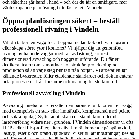
och säkerhet går hand i hand – och där du får en smidigare, mer
värdeskapande planlösning i din fastighet i Vindeln.
Öppna planlösningen säkert – beställ
professionell rivning i Vindeln
Vill du ta bort en vägg för att öppna mellan kök och vardagsrum
eller skapa större ytor i kontoret? Vi hjälper dig att genomföra
rivning av bärande väggar med rätt avlastning, korrekt
dimensionerad avväxling och noggrant utförande. Du får ett
dedikerat team som samordnar konstruktör, projektering och
produktion så att varje steg blir rätt från början. Vi arbetar enligt
gällande byggregler, följer etablerade standarder och dokumenterar
hela processen – från förstudie och mätning till slutkontroll.
Professionell avväxling i Vindeln
Avväxling innebär att vi ersätter den bärande funktionen i en vägg
med exempelvis en stål- eller limträbalk, kompletterad med pelare
och säkra upplag. Syftet är att skapa en stabil, kontrollerad
lastöverföring vidare ner i grunden. I Vindeln dimensionerar vi ofta
HEB- eller IPE-profiler, alternativt limträ, beroende på spännvidd,
lasttyp, estetik och brand-/ljudkrav. Vi ser till att infästningar, beslag
och förband är anpassade till befintlig stomme och att temporära stöd