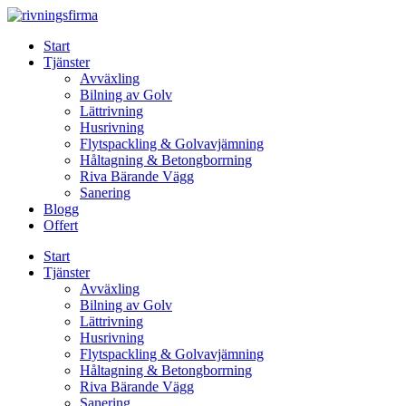
Skip
to
Start
content
Tjänster
Avväxling
Bilning av Golv
Lättrivning
Husrivning
Flytspackling & Golvavjämning
Håltagning & Betongborrning
Riva Bärande Vägg
Sanering
Blogg
Offert
Start
Tjänster
Avväxling
Bilning av Golv
Lättrivning
Husrivning
Flytspackling & Golvavjämning
Håltagning & Betongborrning
Riva Bärande Vägg
Sanering