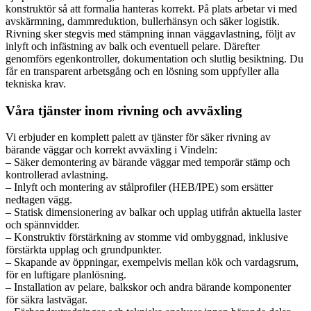
konstruktör så att formalia hanteras korrekt. På plats arbetar vi med
avskärmning, dammreduktion, bullerhänsyn och säker logistik.
Rivning sker stegvis med stämpning innan väggavlastning, följt av
inlyft och infästning av balk och eventuell pelare. Därefter
genomförs egenkontroller, dokumentation och slutlig besiktning. Du
får en transparent arbetsgång och en lösning som uppfyller alla
tekniska krav.
Våra tjänster inom rivning och avväxling
Vi erbjuder en komplett palett av tjänster för säker rivning av
bärande väggar och korrekt avväxling i Vindeln:
– Säker demontering av bärande väggar med temporär stämp och
kontrollerad avlastning.
– Inlyft och montering av stålprofiler (HEB/IPE) som ersätter
nedtagen vägg.
– Statisk dimensionering av balkar och upplag utifrån aktuella laster
och spännvidder.
– Konstruktiv förstärkning av stomme vid ombyggnad, inklusive
förstärkta upplag och grundpunkter.
– Skapande av öppningar, exempelvis mellan kök och vardagsrum,
för en luftigare planlösning.
– Installation av pelare, balkskor och andra bärande komponenter
för säkra lastvägar.