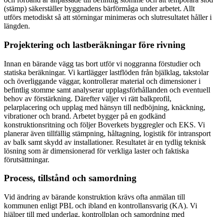
(stämp) säkerställer byggnadens bärförmåga under arbetet. Allt
utförs metodiskt så att störningar minimeras och slutresultatet håller i
längden.
Projektering och lastberäkningar före rivning
Innan en bärande vägg tas bort utför vi noggranna förstudier och
statiska beräkningar. Vi kartlägger lastflöden från bjälklag, takstolar
och överliggande väggar, kontrollerar material och dimensioner i
befintlig stomme samt analyserar upplagsförhållanden och eventuell
behov av förstärkning. Därefter väljer vi rätt balkprofil,
pelarplacering och upplag med hänsyn till nedböjning, knäckning,
vibrationer och brand. Arbetet bygger på en godkänd
konstruktionsritning och följer Boverkets byggregler och EKS. Vi
planerar även tillfällig stämpning, håltagning, logistik för intransport
av balk samt skydd av installationer. Resultatet är en tydlig teknisk
lösning som är dimensionerad för verkliga laster och faktiska
förutsättningar.
Process, tillstånd och samordning
Vid ändring av bärande konstruktion krävs ofta anmälan till
kommunen enligt PBL och ibland en kontrollansvarig (KA). Vi
hjälper till med underlag, kontrollplan och samordning med