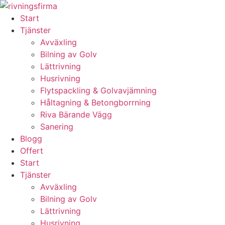
Skip
to
Start
content
Tjänster
Avväxling
Bilning av Golv
Lättrivning
Husrivning
Flytspackling & Golvavjämning
Håltagning & Betongborrning
Riva Bärande Vägg
Sanering
Blogg
Offert
Start
Tjänster
Avväxling
Bilning av Golv
Lättrivning
Husrivning