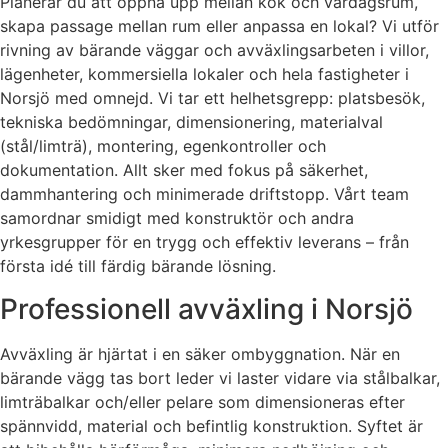
Planerar du att öppna upp mellan kök och vardagsrum,
skapa passage mellan rum eller anpassa en lokal? Vi utför
rivning av bärande väggar och avväxlingsarbeten i villor,
lägenheter, kommersiella lokaler och hela fastigheter i
Norsjö med omnejd. Vi tar ett helhetsgrepp: platsbesök,
tekniska bedömningar, dimensionering, materialval
(stål/limträ), montering, egenkontroller och
dokumentation. Allt sker med fokus på säkerhet,
dammhantering och minimerade driftstopp. Vårt team
samordnar smidigt med konstruktör och andra
yrkesgrupper för en trygg och effektiv leverans – från
första idé till färdig bärande lösning.
Professionell avväxling i Norsjö
Avväxling är hjärtat i en säker ombyggnation. När en
bärande vägg tas bort leder vi laster vidare via stålbalkar,
limträbalkar och/eller pelare som dimensioneras efter
spännvidd, material och befintlig konstruktion. Syftet är