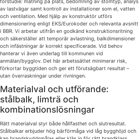
förstudie: mätning på plats, bedömning av stomtyp, analys
av lastvägar samt kontroll av installationer som el, vatten
och ventilation. Med hjälp av konstruktör utförs
dimensionering enligt EKS/Eurokoder och relevanta avsnitt
i BBR. Vi arbetar utifrån en godkänd konstruktionsritning
och säkerställer att temporär avlastning, balkdimensioner
och infästningar är korrekt specificerade. Vid behov
hanterar vi även underlag till kommunen vid
anmälan/bygglov. Det här arbetssättet minimerar risk,
förkortar byggtiden och ger ett förutsägbart resultat –
utan överraskningar under rivningen.
Materialval och utförande:
stålbalk, limträ och
kombinationslösningar
Rätt materialval styr både hållfasthet och slutresultat.
Stålbalkar erbjuder hög bärförmåga vid låg bygghöjd och
kan brandskyddsmålas eller kläs in för rätt brandklass.