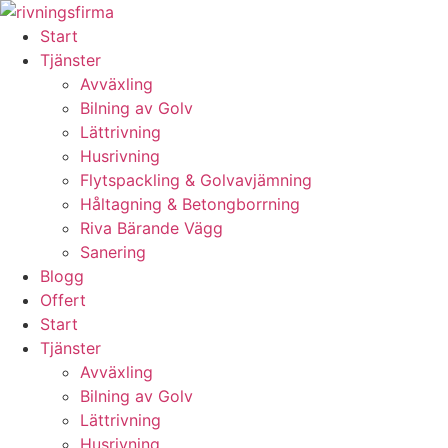
Skip
to
Start
content
Tjänster
Avväxling
Bilning av Golv
Lättrivning
Husrivning
Flytspackling & Golvavjämning
Håltagning & Betongborrning
Riva Bärande Vägg
Sanering
Blogg
Offert
Start
Tjänster
Avväxling
Bilning av Golv
Lättrivning
Husrivning