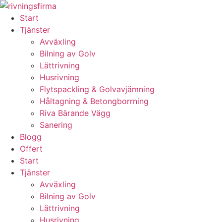
Skip
to
Start
content
Tjänster
Avväxling
Bilning av Golv
Lättrivning
Husrivning
Flytspackling & Golvavjämning
Håltagning & Betongborrning
Riva Bärande Vägg
Sanering
Blogg
Offert
Start
Tjänster
Avväxling
Bilning av Golv
Lättrivning
Husrivning