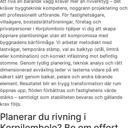
Att riva en bärande vägg kräver mer än rivverktyg – det
kräver byggteknisk kompetens, noggrann projektering och
ett professionellt utförande. För fastighetsägare,
villaägare, bostadsrättsföreningar, företag och
privatpersoner i Korpilombolo hjälper vi dig att skapa
öppnare planlösningar utan att kompromissa med
byggnadens bärförmåga. Vi arbetar metodiskt med
lastvägar, temporära stämp, val av balktyp (stål, limträ
eller kombination) och korrekt infästning mot befintlig
stomme. Genom tydlig planering, teknisk analys och rätt
dimensionerad avväxling leder vi lasterna vidare på ett
säkert sätt genom balkar, pelare och andra bärande
element. Resultatet blir en trygg transformation där rum
öppnas upp, flöden förbättras och fastighetens värde
stärks – samtidigt som stabiliteten bevaras och gällande
krav följs.
Planerar du rivning i
Korpilombolo? Be om offert