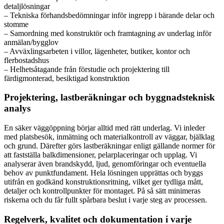
detaljlösningar
– Tekniska förhandsbedömningar inför ingrepp i bärande delar och
stomme
– Samordning med konstruktör och framtagning av underlag inför
anmälan/bygglov
– Avväxlingsarbeten i villor, lägenheter, butiker, kontor och
flerbostadshus
– Helhetsåtagande från förstudie och projektering till
färdigmonterad, besiktigad konstruktion
Projektering, lastberäkningar och byggnadsteknisk
analys
En säker väggöppning börjar alltid med rätt underlag. Vi inleder
med platsbesök, inmätning och materialkontroll av väggar, bjälklag
och grund. Därefter görs lastberäkningar enligt gällande normer för
att fastställa balkdimensioner, pelarplaceringar och upplag. Vi
analyserar även brandskydd, ljud, genomföringar och eventuella
behov av punktfundament. Hela lösningen upprättas och byggs
utifrån en godkänd konstruktionsritning, vilket ger tydliga mått,
detaljer och kontrollpunkter för montaget. På så sätt minimeras
riskerna och du får fullt spårbara beslut i varje steg av processen.
Regelverk, kvalitet och dokumentation i varje