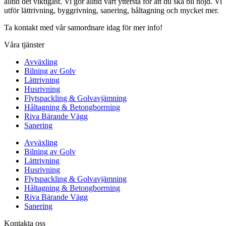
alltid det viktigast. Vi gör alltid vårt yttersta för att du ska bli nöjd. Vi
utför lättrivning, byggrivning, sanering, håltagning och mycket mer.
Ta kontakt med vår samordnare idag för mer info!
Våra tjänster
Avväxling
Bilning av Golv
Lättrivning
Husrivning
Flytspackling & Golvavjämning
Håltagning & Betongborrning
Riva Bärande Vägg
Sanering
Avväxling
Bilning av Golv
Lättrivning
Husrivning
Flytspackling & Golvavjämning
Håltagning & Betongborrning
Riva Bärande Vägg
Sanering
Kontakta oss