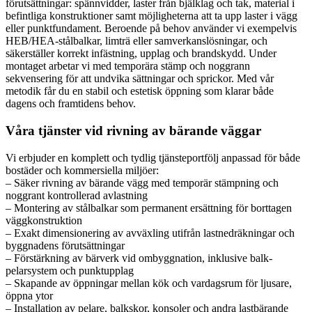
förutsättningar: spännvidder, laster från bjälklag och tak, material i
befintliga konstruktioner samt möjligheterna att ta upp laster i vägg
eller punktfundament. Beroende på behov använder vi exempelvis
HEB/HEA-stålbalkar, limträ eller samverkanslösningar, och
säkerställer korrekt infästning, upplag och brandskydd. Under
montaget arbetar vi med temporära stämp och noggrann
sekvensering för att undvika sättningar och sprickor. Med vår
metodik får du en stabil och estetisk öppning som klarar både
dagens och framtidens behov.
Våra tjänster vid rivning av bärande väggar
Vi erbjuder en komplett och tydlig tjänsteportfölj anpassad för både
bostäder och kommersiella miljöer:
– Säker rivning av bärande vägg med temporär stämpning och
noggrant kontrollerad avlastning
– Montering av stålbalkar som permanent ersättning för borttagen
väggkonstruktion
– Exakt dimensionering av avväxling utifrån lastnedräkningar och
byggnadens förutsättningar
– Förstärkning av bärverk vid ombyggnation, inklusive balk-
pelarsystem och punktupplag
– Skapande av öppningar mellan kök och vardagsrum för ljusare,
öppna ytor
– Installation av pelare, balkskor, konsoler och andra lastbärande