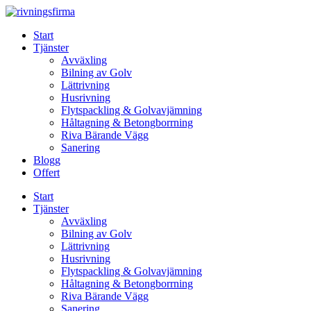
Skip
to
Start
content
Tjänster
Avväxling
Bilning av Golv
Lättrivning
Husrivning
Flytspackling & Golvavjämning
Håltagning & Betongborrning
Riva Bärande Vägg
Sanering
Blogg
Offert
Start
Tjänster
Avväxling
Bilning av Golv
Lättrivning
Husrivning
Flytspackling & Golvavjämning
Håltagning & Betongborrning
Riva Bärande Vägg
Sanering