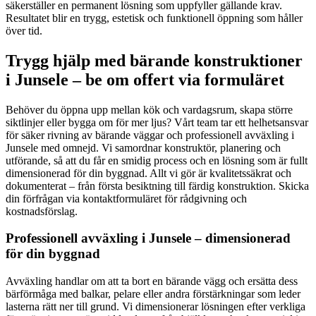
säkerställer en permanent lösning som uppfyller gällande krav.
Resultatet blir en trygg, estetisk och funktionell öppning som håller
över tid.
Trygg hjälp med bärande konstruktioner
i Junsele – be om offert via formuläret
Behöver du öppna upp mellan kök och vardagsrum, skapa större
siktlinjer eller bygga om för mer ljus? Vårt team tar ett helhetsansvar
för säker rivning av bärande väggar och professionell avväxling i
Junsele med omnejd. Vi samordnar konstruktör, planering och
utförande, så att du får en smidig process och en lösning som är fullt
dimensionerad för din byggnad. Allt vi gör är kvalitetssäkrat och
dokumenterat – från första besiktning till färdig konstruktion. Skicka
din förfrågan via kontaktformuläret för rådgivning och
kostnadsförslag.
Professionell avväxling i Junsele – dimensionerad
för din byggnad
Avväxling handlar om att ta bort en bärande vägg och ersätta dess
bärförmåga med balkar, pelare eller andra förstärkningar som leder
lasterna rätt ner till grund. Vi dimensionerar lösningen efter verkliga