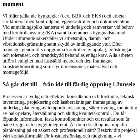
moment
Vi följer gällande byggregler (t.ex. BBR och EKS) och arbetar
strukturerat med kontrollplan, egenkontroller och dokumentation.
Vid anmälningsplikt hanterar vi underlag och samverkar vid behov
med kontrollansvarig (KA) samt kommunens byggnadsnämnd.
Under utförande säkerställer vi arbetsmiljö, damm- och
vibrationsbegränsning samt skydd av intilliggande ytor. Efter
montaget genomförs noggranna kontroller av upplag, infästningar
och toleranser, och brandskydd behandlas enligt krav. Alla arbeten
utförs i enlighet med fastställd metod och den framtagna
konstruktionsritning som styr dimensioner, materialval och
montageföljd.
Så går det till – från idé till färdig öppning i Junsele
Processen är tydlig och effektiv: konsultation och förstudie, teknisk
inventering, projektering och lastberäkningar, framtagning av
underlag, planering av temporär avlastning, säker rivning, montering
av balk/pelare, återställning och slutlig kvalitetskontroll. Du får
löpande information, fasta kontrollpunkter och ett resultat som är
både tryggt och snyggt integrerat. Är du redo att öppna upp din
planlösning på ett säkert och professionellt sätt? Beskriv ditt projekt i
vårt kontaktformulär för kostnadsförslag och rådgivning – vi