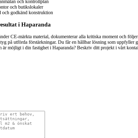
 anmälan och kontrollplan
ontor och butikslokaler
lld och godkänd konstruktion
resultat i Haparanda
nvänder CE-märkta material, dokumenterar alla kritiska moment och följe
tyg på utförda förstärkningar. Du får en hållbar lösning som uppfylle
 är möjligt i din fastighet i Haparanda? Beskriv ditt projekt i vårt ko