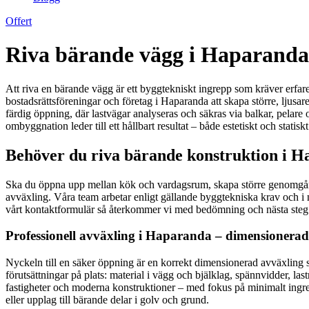
Offert
Riva bärande vägg i Haparanda 
Att riva en bärande vägg är ett byggtekniskt ingrepp som kräver erfaren
bostadsrättsföreningar och företag i Haparanda att skapa större, ljusar
färdig öppning, där lastvägar analyseras och säkras via balkar, pelare
ombyggnation leder till ett hållbart resultat – både estetiskt och statis
Behöver du riva bärande konstruktion i H
Ska du öppna upp mellan kök och vardagsrum, skapa större genomgångar 
avväxling. Våra team arbetar enligt gällande byggtekniska krav och i n
vårt kontaktformulär så återkommer vi med bedömning och nästa steg
Professionell avväxling i Haparanda – dimensionera
Nyckeln till en säker öppning är en korrekt dimensionerad avväxling so
förutsättningar på plats: material i vägg och bjälklag, spännvidder, la
fastigheter och moderna konstruktioner – med fokus på minimalt ingrep
eller upplag till bärande delar i golv och grund.