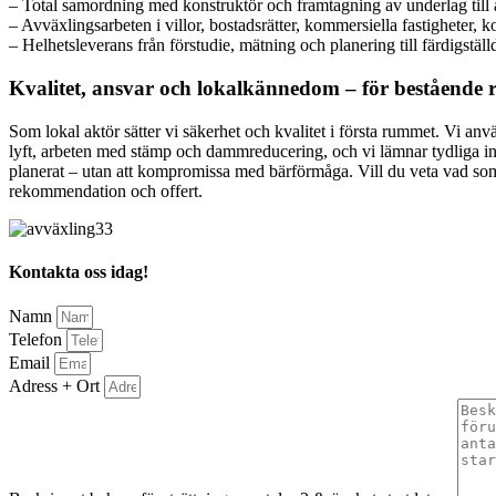
– Total samordning med konstruktör och framtagning av underlag till
– Avväxlingsarbeten i villor, bostadsrätter, kommersiella fastigheter, k
– Helhetsleverans från förstudie, mätning och planering till färdigstä
Kvalitet, ansvar och lokalkännedom – för bestående 
Som lokal aktör sätter vi säkerhet och kvalitet i första rummet. Vi a
lyft, arbeten med stämp och dammreducering, och vi lämnar tydliga in
planerat – utan att kompromissa med bärförmåga. Vill du veta vad som
rekommendation och offert.
Kontakta oss idag!
Namn
Telefon
Email
Adress + Ort