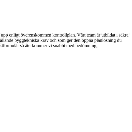
r upp enligt överenskommen kontrollplan. Vårt team är utbildat i säkra
r gällande byggtekniska krav och som ger den öppna planlösning du
ntaktformulär så återkommer vi snabbt med bedömning,