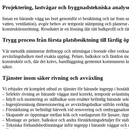
Projektering, lastvägar och byggnadstekniska analyse
Innan en bärande vägg tas bort genomför vi besiktning och tar fram und
vatten, ventilation), avgör behov av temporär stämpning och planerar 
konstruktionsritning. Resultatet är en lösning där rätt balkprofil och 
Trygg process från första platsbesiktning till färdig 
Vår metodik minimerar driftstopp och störningar i boende eller verks
avväxlingsbalken med exakta upplag. Pelare, balkskor och fästdon mon
konstruktör och, där det krävs, handläggning gentemot kommunens krav
säker.
Tjänster inom säker rivning och avväxling
Vi erbjuder ett komplett utbud av tjänster för bärande ingrepp i bostä
– Selektiv rivning av bärande väggar med korrekt, temporär avlastnin
– Inlyft och montering av stålbalkar som ersätter befintlig bärande sek
– Ingenjörsmässig dimensionering av avväxlingsbalkar utifrån verklig
– Förstärkning av befintligt bärverk vid renovering och ombyggnation
– Skapande av öppningar mellan kök och vardagsrum för ljusare, öpp
– Montage av pelare, balkskor och andra förstärkningsdetaljer för stab
– Tekniska förhandsbedömningar inför ingrepp i bärande väggar och d