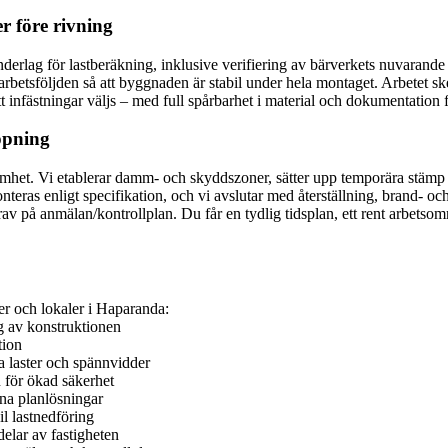
r före rivning
erlag för lastberäkning, inklusive verifiering av bärverkets nuvarande fu
arbetsföljden så att byggnaden är stabil under hela montaget. Arbetet s
rätt infästningar väljs – med full spårbarhet i material och dokumentati
öppning
amhet. Vi etablerar damm- och skyddszoner, sätter upp temporära stämp 
teras enligt specifikation, och vi avslutar med återställning, brand- 
 på anmälan/kontrollplan. Du får en tydlig tidsplan, ett rent arbetso
der och lokaler i Haparanda:
g av konstruktionen
tion
a laster och spännvidder
 för ökad säkerhet
na planlösningar
il lastnedföring
elar av fastigheten