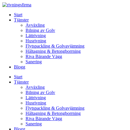
Skip
to
Start
content
Tjänster
Avväxling
Bilning av Golv
Lättrivning
Husrivning
Flytspackling & Golvavjämning
Håltagning & Betongborrning
Riva Bärande Vägg
Sanering
Blogg
Start
Tjänster
Avväxling
Bilning av Golv
Lättrivning
Husrivning
Flytspackling & Golvavjämning
Håltagning & Betongborrning
Riva Bärande Vägg
Sanering
Blogg