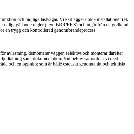
nktion och möjliga lastvägar. Vi kartlägger dolda installationer (el,
ker enligt gällande regler (t.ex. BBR/EKS) och utgår från en godkänd
on för en trygg och kontrollerad genomförandeprocess.
för avlastning, demonterar väggen selektivt och monterar därefter
och ljudtätning samt dokumentation. Vid behov samordnar vi med
mråde och en öppning som är både estetiskt genomtänkt och tekniskt