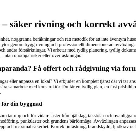
– säker rivning och korrekt avvä
het, noggranna beräkningar och rätt metodik för att inte äventyra husets s
e ytor genom trygg rivning och professionellt dimensionerad avväxling. M
 och andra förstärkningar. Vi arbetar med tydlig planering, tydlig dokum
kt – utan onödiga risker eller överraskningar.
aparanda? Få offert och rådgivning via for
eller anpassa en lokal? Vi erbjuder en komplett tjänst där vi tar ansv
ära samarbete med konstruktör. Du får en tydlig plan, en fast prisbild 
.
d för din byggnad
m tar upp och för vidare laster från bjälklag, takstolar och ovanliggand
stnedföring, punktlaster och grundens bärförmåga. Avväxlingen anpassas al
p och maximal säkerhet. Korrekt infästning, brandskydd, ljudkrav och ro