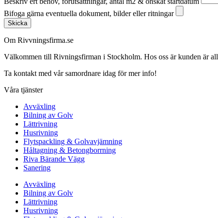
Beskriv ert behov, förutsättningar, antal m2 & önskat startdatum
Bifoga gärna eventuella dokument, bilder eller ritningar
Skicka
Om Rivvningsfirma.se
Välkommen till Rivningsfirman i Stockholm. Hos oss är kunden är alltid 
Ta kontakt med vår samordnare idag för mer info!
Våra tjänster
Avväxling
Bilning av Golv
Lättrivning
Husrivning
Flytspackling & Golvavjämning
Håltagning & Betongborrning
Riva Bärande Vägg
Sanering
Avväxling
Bilning av Golv
Lättrivning
Husrivning