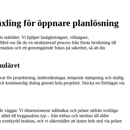
xling för öppnare planlösning
tabilitet. Vi hjälper fastighetsägare, villaägare,
ed oss får du en strukturerad process från första besiktning till
entation och ett genomgående fokus på säkerhet, så att din
muläret
ar för projektering, lastberäkningar, temporär stämpning och slutlig
och kontinuerlig dialog genom hela projektet. Skicka en förfrågan via
e väggar. Vi dimensionerar stålbalkar och pelare utifrån verkliga
ltid till byggnadens typ – från trähus och stenhus till äldre
stskydd beaktas, och vi säkerställer att lasten leds ned via pelare