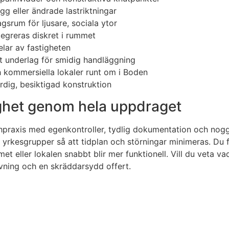
gg eller ändrade lastriktningar
srum för ljusare, sociala ytor
ntegreras diskret i rummet
lar av fastigheten
t underlag för smidig handläggning
ch kommersiella lokaler runt om i Boden
ärdig, besiktigad konstruktion
gghet genom hela uppdraget
nschpraxis med egenkontroller, tydlig dokumentation och no
rkesgrupper så att tidplan och störningar minimeras. Du f
 eller lokalen snabbt blir mer funktionell. Vill du veta vad
vning och en skräddarsydd offert.