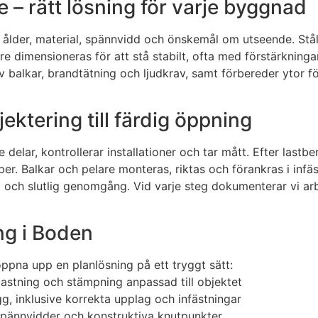
 – rätt lösning för varje byggnad
ens ålder, material, spännvidd och önskemål om utseende. S
lare dimensioneras för att stå stabilt, ofta med förstärkninga
av balkar, brandtätning och ljudkrav, samt förbereder ytor för
ektering till färdig öppning
delar, kontrollerar installationer och tar mått. Efter lastber
. Balkar och pelare monteras, riktas och förankras i infäst
kt och slutlig genomgång. Vid varje steg dokumenterar vi arb
ng i Boden
öppna upp en planlösning på ett tryggt sätt:
astning och stämpning anpassad till objektet
g, inklusive korrekta upplag och infästningar
 spännvidder och konstruktiva knutpunkter