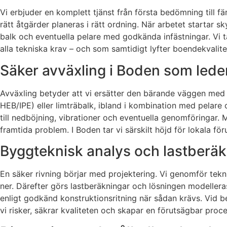
Vi erbjuder en komplett tjänst från första bedömning till f
rätt åtgärder planeras i rätt ordning. När arbetet startar s
balk och eventuella pelare med godkända infästningar. Vi tar
alla tekniska krav – och som samtidigt lyfter boendekvalite
Säker avväxling i Boden som leder
Avväxling betyder att vi ersätter den bärande väggen med e
HEB/IPE) eller limträbalk, ibland i kombination med pelare 
till nedböjning, vibrationer och eventuella genomföringar. Me
framtida problem. I Boden tar vi särskilt höjd för lokala f
Byggteknisk analys och lastberä
En säker rivning börjar med projektering. Vi genomför tekn
ner. Därefter görs lastberäkningar och lösningen modelleras
enligt godkänd konstruktionsritning när sådan krävs. Vid b
vi risker, säkrar kvaliteten och skapar en förutsägbar proces