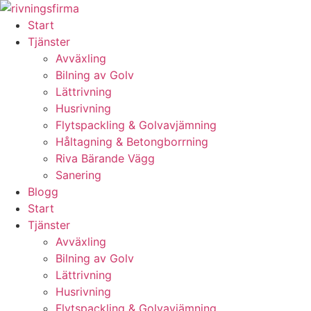
Skip
to
Start
content
Tjänster
Avväxling
Bilning av Golv
Lättrivning
Husrivning
Flytspackling & Golvavjämning
Håltagning & Betongborrning
Riva Bärande Vägg
Sanering
Blogg
Start
Tjänster
Avväxling
Bilning av Golv
Lättrivning
Husrivning
Flytspackling & Golvavjämning