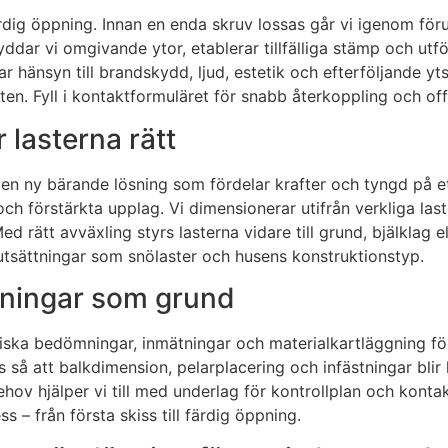
ärdig öppning. Innan en enda skruv lossas går vi igenom föru
kyddar vi omgivande ytor, etablerar tillfälliga stämp och ut
 hänsyn till brandskydd, ljud, estetik och efterföljande yts
ten. Fyll i kontaktformuläret för snabb återkoppling och off
 lasterna rätt
n ny bärande lösning som fördelar krafter och tyngd på ett 
och förstärkta upplag. Vi dimensionerar utifrån verkliga la
d rätt avväxling styrs lasterna vidare till grund, bjälklag el
örutsättningar som snölaster och husens konstruktionstyp.
kningar som grund
iska bedömningar, inmätningar och materialkartläggning för 
 så att balkdimension, pelarplacering och infästningar blir 
ehov hjälper vi till med underlag för kontrollplan och kon
s – från första skiss till färdig öppning.