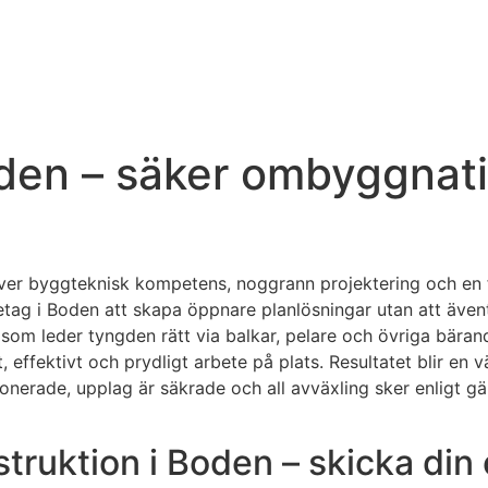
oden – säker ombyggnat
ver byggteknisk kompetens, noggrann projektering och en fel
retag i Boden att skapa öppnare planlösningar utan att även
 som leder tyngden rätt via balkar, pelare och övriga bära
, effektivt och prydligt arbete på plats. Resultatet blir en
onerade, upplag är säkrade och all avväxling sker enligt gäl
truktion i Boden – skicka din 