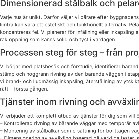
Dimensionerad stålbalk och pelare
Varje hus är unikt. Därför väljer vi bärare efter byggnad
limträ kan vara ett estetiskt och funktionellt alternativ. Pe
koncentreras fel. Vi planerar för infällning eller inkapsling 
rak öppning som känns solid och tyst i vardagen.
Processen steg för steg – från proj
Vi börjar med platsbesök och förstudie; identifierar bärande 
stämp och noggrann rivning av den bärande väggen i etapper
vi brand- och ljudmässig inkapsling, återställning av ytski
rätt – första gången.
Tjänster inom rivning och avväxli
Vi erbjuder ett komplett utbud av tjänster för dig som vill 
– Kontrollerad rivning av bärande väggar med temporär avl
– Montering av stålbalkar som ersättning för borttagen väg
– Dimensionering av avväxling baserad på verkliga laster,