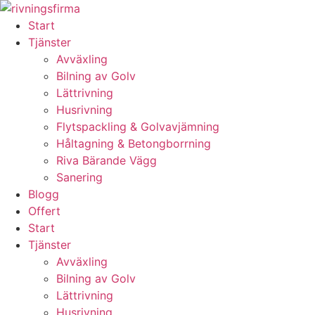
Skip
to
Start
content
Tjänster
Avväxling
Bilning av Golv
Lättrivning
Husrivning
Flytspackling & Golvavjämning
Håltagning & Betongborrning
Riva Bärande Vägg
Sanering
Blogg
Offert
Start
Tjänster
Avväxling
Bilning av Golv
Lättrivning
Husrivning