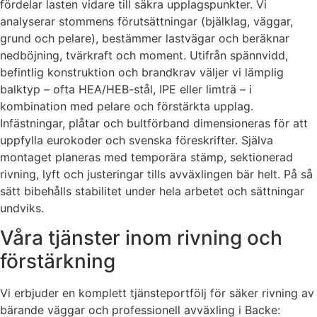
fördelar lasten vidare till säkra upplagspunkter. Vi
analyserar stommens förutsättningar (bjälklag, väggar,
grund och pelare), bestämmer lastvägar och beräknar
nedböjning, tvärkraft och moment. Utifrån spännvidd,
befintlig konstruktion och brandkrav väljer vi lämplig
balktyp – ofta HEA/HEB-stål, IPE eller limträ – i
kombination med pelare och förstärkta upplag.
Infästningar, plåtar och bultförband dimensioneras för att
uppfylla eurokoder och svenska föreskrifter. Själva
montaget planeras med temporära stämp, sektionerad
rivning, lyft och justeringar tills avväxlingen bär helt. På så
sätt bibehålls stabilitet under hela arbetet och sättningar
undviks.
Våra tjänster inom rivning och
förstärkning
Vi erbjuder en komplett tjänsteportfölj för säker rivning av
bärande väggar och professionell avväxling i Backe: