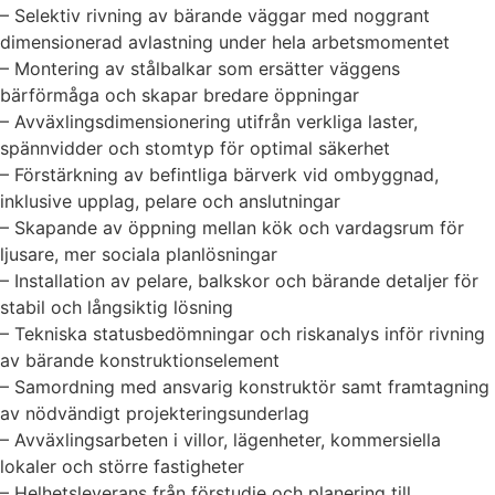
– Selektiv rivning av bärande väggar med noggrant
dimensionerad avlastning under hela arbetsmomentet
– Montering av stålbalkar som ersätter väggens
bärförmåga och skapar bredare öppningar
– Avväxlingsdimensionering utifrån verkliga laster,
spännvidder och stomtyp för optimal säkerhet
– Förstärkning av befintliga bärverk vid ombyggnad,
inklusive upplag, pelare och anslutningar
– Skapande av öppning mellan kök och vardagsrum för
ljusare, mer sociala planlösningar
– Installation av pelare, balkskor och bärande detaljer för
stabil och långsiktig lösning
– Tekniska statusbedömningar och riskanalys inför rivning
av bärande konstruktionselement
– Samordning med ansvarig konstruktör samt framtagning
av nödvändigt projekteringsunderlag
– Avväxlingsarbeten i villor, lägenheter, kommersiella
lokaler och större fastigheter
– Helhetsleverans från förstudie och planering till