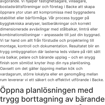
avgörande. Vi hjälper fastighetsägare, villaägare,
bostadsrättsföreningar och företag i Backe att skapa
öppnare ytor utan att kompromissa med byggnadens
stabilitet eller bärförmåga. Vår process bygger på
byggtekniska analyser, lastberäkningar och korrekt
dimensionerade avväxlingar med stålbalkar, limträ eller
kombinationslösningar – anpassade till just din byggnad.
Vi tar hand om allt från förstudie och projektering till
montage, kontroll och dokumentation. Resultatet blir en
trygg ombyggnation där lasterna leds vidare på rätt sätt
via balkar, pelare och bärande upplag – och en snygg
finish som sömlöst knyter ihop din nya planlösning.
Oavsett om det gäller öppning mellan kök och
vardagsrum, större lokalyta eller en genomgång mellan
rum levererar vi ett säkert och effektivt utförande i Backe.
Öppna planlösningen med
trygg borttagning av bärande