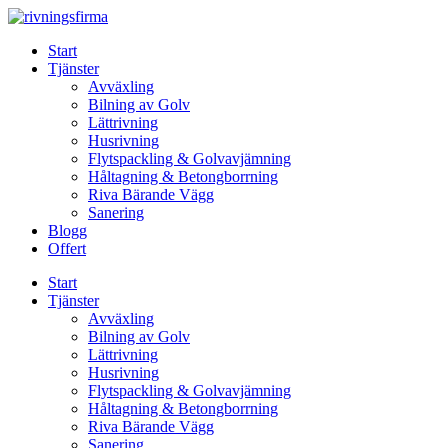
Skip
to
Start
content
Tjänster
Avväxling
Bilning av Golv
Lättrivning
Husrivning
Flytspackling & Golvavjämning
Håltagning & Betongborrning
Riva Bärande Vägg
Sanering
Blogg
Offert
Start
Tjänster
Avväxling
Bilning av Golv
Lättrivning
Husrivning
Flytspackling & Golvavjämning
Håltagning & Betongborrning
Riva Bärande Vägg
Sanering