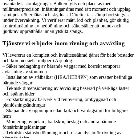
oväntade lastomlagringar. Balken lyfts och placeras med
millimeterprecision, infästningar dras med rätt moment och upplag
samt pelarfötter tätas och skyddas. Därefter tas stämp bort stegvis
under övervakning. Vi verifierar mått, lod och planhet, gör slutlig
kontrollmätning av nedböjning och säkerställer att brand- och
ljudkrav upprätthålls innan ytskikt stängs.
Tjänster vi erbjuder inom rivning och avväxling
Vi levererar en komplett och kvalitetssäkrad tjänst för både bostäder
och kommersiella miljöer i Arjeplog:
– Säker nedtagning av bärande väggar med korrekt temporär
avlastning av stommen
– Installation av stålbalkar (HEA/HEB/IPN) som ersätter befintliga
bärande väggar
– Teknisk dimensionering av avväxling baserad på verkliga laster
och spännvidder
– Förstärkning av bärverk vid renovering, ombyggnad och
planlösningsändringar
– Skapande av öppning mellan kök och vardagsrum för luftigare
hem
– Montering av pelare, balkskor, beslag och andra bärande
förstärkningslösningar
– Tekniska statusbedömningar och riskanalys inför rivning av