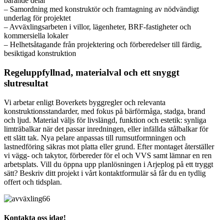
bärande delar
– Samordning med konstruktör och framtagning av nödvändigt
underlag för projektet
– Avväxlingsarbeten i villor, lägenheter, BRF-fastigheter och
kommersiella lokaler
– Helhetsåtagande från projektering och förberedelser till färdig,
besiktigad konstruktion
Regeluppfyllnad, materialval och ett snyggt
slutresultat
Vi arbetar enligt Boverkets byggregler och relevanta
konstruktionsstandarder, med fokus på bärförmåga, stadga, brand
och ljud. Material väljs för livslängd, funktion och estetik: synliga
limträbalkar när det passar inredningen, eller infällda stålbalkar för
ett slätt tak. Nya pelare anpassas till rumsutformningen och
lastnedföring säkras mot platta eller grund. Efter montaget återställer
vi vägg- och takytor, förbereder för el och VVS samt lämnar en ren
arbetsplats. Vill du öppna upp planlösningen i Arjeplog på ett tryggt
sätt? Beskriv ditt projekt i vårt kontaktformulär så får du en tydlig
offert och tidsplan.
Kontakta oss idag!