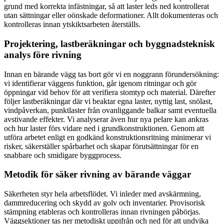
grund med korrekta infästningar, så att laster leds ned kontrollerat
utan sättningar eller oönskade deformationer. Allt dokumenteras och
kontrolleras innan ytskiktsarbeten återställs.
Projektering, lastberäkningar och byggnadsteknisk
analys före rivning
Innan en bärande vägg tas bort gör vi en noggrann förundersökning:
vi identifierar väggens funktion, går igenom ritningar och gör
öppningar vid behov för att verifiera stomtyp och material. Därefter
följer lastberäkningar där vi beaktar egna laster, nyttig last, snölast,
vindpåverkan, punktlaster från ovanliggande balkar samt eventuella
avstivande effekter. Vi analyserar även hur nya pelare kan ankras
och hur laster förs vidare ned i grundkonstruktionen. Genom att
utföra arbetet enligt en godkänd konstruktionsritning minimerar vi
risker, säkerställer spårbarhet och skapar förutsättningar för en
snabbare och smidigare byggprocess.
Metodik för säker rivning av bärande väggar
Säkerheten styr hela arbetsflödet. Vi inleder med avskärmning,
dammreducering och skydd av golv och inventarier. Provisorisk
stämpning etableras och kontrolleras innan rivningen påbörjas.
Väggsektioner tas ner metodiskt uppifrån och ned för att undvika