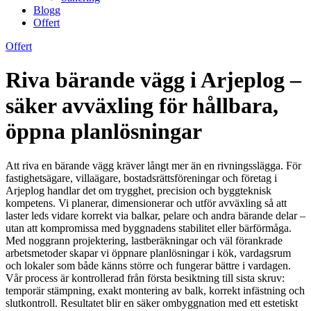
Blogg
Offert
Offert
Riva bärande vägg i Arjeplog –
säker avväxling för hållbara,
öppna planlösningar
Att riva en bärande vägg kräver långt mer än en rivningsslägga. För
fastighetsägare, villaägare, bostadsrättsföreningar och företag i
Arjeplog handlar det om trygghet, precision och byggteknisk
kompetens. Vi planerar, dimensionerar och utför avväxling så att
laster leds vidare korrekt via balkar, pelare och andra bärande delar –
utan att kompromissa med byggnadens stabilitet eller bärförmåga.
Med noggrann projektering, lastberäkningar och väl förankrade
arbetsmetoder skapar vi öppnare planlösningar i kök, vardagsrum
och lokaler som både känns större och fungerar bättre i vardagen.
Vår process är kontrollerad från första besiktning till sista skruv:
temporär stämpning, exakt montering av balk, korrekt infästning och
slutkontroll. Resultatet blir en säker ombyggnation med ett estetiskt