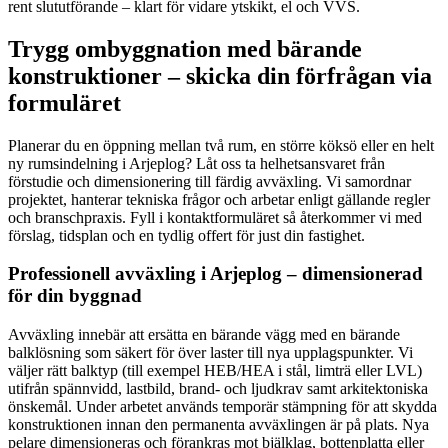
rent slututförande – klart för vidare ytskikt, el och VVS.
Trygg ombyggnation med bärande
konstruktioner – skicka din förfrågan via
formuläret
Planerar du en öppning mellan två rum, en större köksö eller en helt
ny rumsindelning i Arjeplog? Låt oss ta helhetsansvaret från
förstudie och dimensionering till färdig avväxling. Vi samordnar
projektet, hanterar tekniska frågor och arbetar enligt gällande regler
och branschpraxis. Fyll i kontaktformuläret så återkommer vi med
förslag, tidsplan och en tydlig offert för just din fastighet.
Professionell avväxling i Arjeplog – dimensionerad
för din byggnad
Avväxling innebär att ersätta en bärande vägg med en bärande
balklösning som säkert för över laster till nya upplagspunkter. Vi
väljer rätt balktyp (till exempel HEB/HEA i stål, limträ eller LVL)
utifrån spännvidd, lastbild, brand- och ljudkrav samt arkitektoniska
önskemål. Under arbetet används temporär stämpning för att skydda
konstruktionen innan den permanenta avväxlingen är på plats. Nya
pelare dimensioneras och förankras mot bjälklag, bottenplatta eller