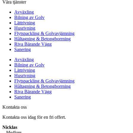
Våra tjänster
Avväxling
Bilning av Golv
Lättrivning
Husrivning
Flytspackling & Golvavjämning
Håltagning & Betongborrning
Riva Bärande Vägg
Sanering
Avväxling
Bilning av Golv
Lättrivning
Husrivning
Flytspackling & Golvavjämning
Håltagning & Betongborrning
Riva Bärande Vägg
Sanering
Kontakta oss
Kontakta oss idag för en fri offert.
Nicklas
–
Medlare