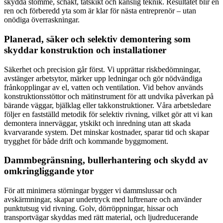
skydda stomme, schakt, tätskikt och känslig teknik. Resultatet blir en
ren och förberedd yta som är klar för nästa entreprenör – utan
onödiga överraskningar.
Planerad, säker och selektiv demontering som
skyddar konstruktion och installationer
Säkerhet och precision går först. Vi upprättar riskbedömningar,
avstänger arbetsytor, märker upp ledningar och gör nödvändiga
frånkopplingar av el, vatten och ventilation. Vid behov används
konstruktionsstöttor och mätinstrument för att undvika påverkan på
bärande väggar, bjälklag eller takkonstruktioner. Våra arbetsledare
följer en fastställd metodik för selektiv rivning, vilket gör att vi kan
demontera innerväggar, ytskikt och inredning utan att skada
kvarvarande system. Det minskar kostnader, sparar tid och skapar
trygghet för både drift och kommande byggmoment.
Dammbegränsning, bullerhantering och skydd av
omkringliggande ytor
För att minimera störningar bygger vi dammslussar och
avskärmningar, skapar undertryck med luftrenare och använder
punktutsug vid rivning. Golv, dörröppningar, hissar och
transportvägar skyddas med rätt material, och ljudreducerande