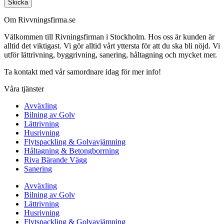
Skicka
Om Rivvningsfirma.se
Välkommen till Rivningsfirman i Stockholm. Hos oss är kunden är
alltid det viktigast. Vi gör alltid vårt yttersta för att du ska bli nöjd. Vi
utför lättrivning, byggrivning, sanering, håltagning och mycket mer.
Ta kontakt med vår samordnare idag för mer info!
Våra tjänster
Avväxling
Bilning av Golv
Lättrivning
Husrivning
Flytspackling & Golvavjämning
Håltagning & Betongborrning
Riva Bärande Vägg
Sanering
Avväxling
Bilning av Golv
Lättrivning
Husrivning
Flytspackling & Golvavjämning