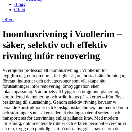
Blogg
Offert
Offert
Inomhusrivning i Vuollerim –
säker, selektiv och effektiv
rivning inför renovering
Vi erbjuder professionell inomhusrivning i Vuollerim för
byggföretag, entreprenörer, fastighetsägare, bostadsrättsföreningar,
företag, industrier och privatpersoner som vill skapa rätt
förutsättningar inför renovering, ombyggnation eller
lokalanpassning. Vårt arbetssätt bygger på noggrann planering,
kontrollerad demontering och strikt fokus på säkerhet – från första
besiktning till slutstädning. Genom selektiv rivning bevarar vi
bärande konstruktioner och känsliga installationer, minimerar damm
och störningar samt säkerställer att rivningsmaterial sorteras och
transporteras för återvinning enligt gällande krav. Med modern
utrustning, dokumenterade rutiner och erfaren personal levererar vi
en ren, trygg och punktlig start på nästa byggfas, oavsett om det