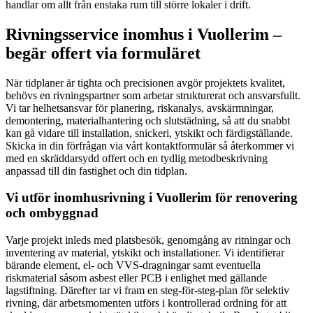
handlar om allt från enstaka rum till större lokaler i drift.
Rivningsservice inomhus i Vuollerim –
begär offert via formuläret
När tidplaner är tighta och precisionen avgör projektets kvalitet,
behövs en rivningspartner som arbetar strukturerat och ansvarsfullt.
Vi tar helhetsansvar för planering, riskanalys, avskärmningar,
demontering, materialhantering och slutstädning, så att du snabbt
kan gå vidare till installation, snickeri, ytskikt och färdigställande.
Skicka in din förfrågan via vårt kontaktformulär så återkommer vi
med en skräddarsydd offert och en tydlig metodbeskrivning
anpassad till din fastighet och din tidplan.
Vi utför inomhusrivning i Vuollerim för renovering
och ombyggnad
Varje projekt inleds med platsbesök, genomgång av ritningar och
inventering av material, ytskikt och installationer. Vi identifierar
bärande element, el- och VVS-dragningar samt eventuella
riskmaterial såsom asbest eller PCB i enlighet med gällande
lagstiftning. Därefter tar vi fram en steg-för-steg-plan för selektiv
rivning, där arbetsmomenten utförs i kontrollerad ordning för att