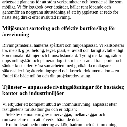
arbetssätt planeras för att störa verksamheter och boende så lite som
möjligt. Vi för loggbok över åtgärder, håller rent löpande och
genomför en noggrann slutstädning så att byggplatsen är redo för
nästa steg direkt efter avslutad rivning.
Miljösmart sortering och effektiv bortforsling för
återvinning
Rivningsmaterial hanteras spårbart och miljöanpassat. Vi källsorterar
trä, metall, gips, betong, tegel, plast, el-avfall och farligt avfall enligt
kommunala riktlinjer och branschstandard. Tydlig märkning, säkra
uppsamlingskärl och planerad logistik minskar antal transporter och
sänker kostnader. Våra samarbeten med godkända mottagare
säkerställer hög återvinningsgrad och korrekt dokumentation – en
fördel för både miljön och din projektredovisning.
Tjänster – anpassade rivningslösningar för bostäder,
kontor och industrimiljöer
Vi erbjuder ett komplett utbud av inomhusrivning, anpassat efter
fastighetens förutsättningar och er tidplan:
– Selektiv demontering av innerväggar, mellanväggar och
rumsavdelare utan att påverka bärande delar
– Kontrollerad nedmontering av kök, badrum och fast inredning