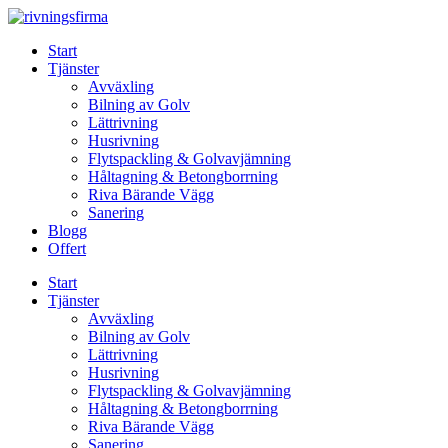
Skip
to
Start
content
Tjänster
Avväxling
Bilning av Golv
Lättrivning
Husrivning
Flytspackling & Golvavjämning
Håltagning & Betongborrning
Riva Bärande Vägg
Sanering
Blogg
Offert
Start
Tjänster
Avväxling
Bilning av Golv
Lättrivning
Husrivning
Flytspackling & Golvavjämning
Håltagning & Betongborrning
Riva Bärande Vägg
Sanering