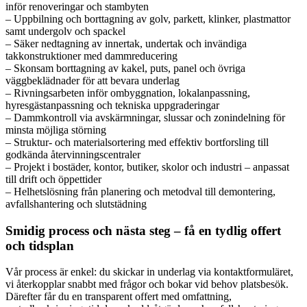
inför renoveringar och stambyten
– Uppbilning och borttagning av golv, parkett, klinker, plastmattor
samt undergolv och spackel
– Säker nedtagning av innertak, undertak och invändiga
takkonstruktioner med dammreducering
– Skonsam borttagning av kakel, puts, panel och övriga
väggbeklädnader för att bevara underlag
– Rivningsarbeten inför ombyggnation, lokalanpassning,
hyresgästanpassning och tekniska uppgraderingar
– Dammkontroll via avskärmningar, slussar och zonindelning för
minsta möjliga störning
– Struktur- och materialsortering med effektiv bortforsling till
godkända återvinningscentraler
– Projekt i bostäder, kontor, butiker, skolor och industri – anpassat
till drift och öppettider
– Helhetslösning från planering och metodval till demontering,
avfallshantering och slutstädning
Smidig process och nästa steg – få en tydlig offert
och tidsplan
Vår process är enkel: du skickar in underlag via kontaktformuläret,
vi återkopplar snabbt med frågor och bokar vid behov platsbesök.
Därefter får du en transparent offert med omfattning,