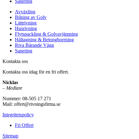
Sanering
Avväxling
Bilning av Golv
Lättrivning
Husrivning
Flytspackling & Golvavjämning
Håltagning & Betongborrning
Riva Bärande Vägg
Sanering
Kontakta oss
Kontakta oss idag för en fri offert.
Nicklas
–
Medlare
Nummer: 08-505 17 271
Mail: offert@rivningsfirma.se
Integritetspolicy
Fri Offert
Sitemap