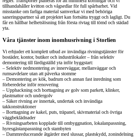
regler. Transporter planeras för att minimera körningar och vi
tillhandahåller kvitton och vågsedlar för full spårbarhet. Vid
misstanke om farliga material samverkar vi med behöriga
saneringspartner så att projektet kan fortsätta tryggt och lagligt. Du
får en hållbar helhetslösning från första rivtag till tömd och städad
yta.
Våra tjänster inom inomhusrivning i Storlien
Vi erbjuder ett komplett utbud av invändiga rivningstjänster för
bostäder, kontor, butiker och industrilokaler – från selektiv
demontering till färdigställd yta inför byggstart:
– Selektiv nedmontering av innerväggar, mellanväggar och
rumsavdelare utan att påverka stomme
– Demontering av kök, badrum och annan fast inredning som
förberedelse inför renovering
– Upphackning och borttagning av golv som parkett, klinker,
plastmattor och undergolv
– Säker rivning av innertak, undertak och invändiga
takkonstruktioner
– Borttagning av kakel, puts, träpanel, skivmaterial och övriga
väggbeklädnader
– Rivningsarbeten kopplade till ombyggnation, lokalanpassning,
hyresgästanpassning och stambyten
– Dammreducerande åtgärder med slussar, plastskydd, zonindelning