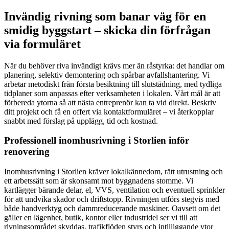
Invändig rivning som banar väg för en
smidig byggstart – skicka din förfrågan
via formuläret
När du behöver riva invändigt krävs mer än råstyrka: det handlar om
planering, selektiv demontering och spårbar avfallshantering. Vi
arbetar metodiskt från första besiktning till slutstädning, med tydliga
tidplaner som anpassas efter verksamheten i lokalen. Vårt mål är att
förbereda ytorna så att nästa entreprenör kan ta vid direkt. Beskriv
ditt projekt och få en offert via kontaktformuläret – vi återkopplar
snabbt med förslag på upplägg, tid och kostnad.
Professionell inomhusrivning i Storlien inför
renovering
Inomhusrivning i Storlien kräver lokalkännedom, rätt utrustning och
ett arbetssätt som är skonsamt mot byggnadens stomme. Vi
kartlägger bärande delar, el, VVS, ventilation och eventuell sprinkler
för att undvika skador och driftstopp. Rivningen utförs stegvis med
både handverktyg och dammreducerande maskiner. Oavsett om det
gäller en lägenhet, butik, kontor eller industridel ser vi till att
rivningsområdet skyddas, trafikflöden styrs och intilliggande ytor