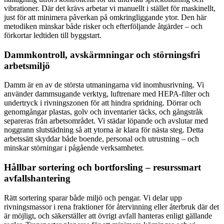
vibrationer. Där det krävs arbetar vi manuellt i stället för maskinellt,
just för att minimera påverkan på omkringliggande ytor. Den här
metodiken minskar både risker och efterföljande åtgärder – och
förkortar ledtiden till byggstart.
Dammkontroll, avskärmningar och störningsfri
arbetsmiljö
Damm är en av de största utmaningarna vid inomhusrivning. Vi
använder dammsugande verktyg, luftrenare med HEPA-filter och
undertryck i rivningszonen för att hindra spridning. Dörrar och
genomgångar plastas, golv och inventarier täcks, och gångstråk
separeras från arbetsområdet. Vi städar löpande och avslutar med
noggrann slutstädning så att ytorna är klara för nästa steg. Detta
arbetssätt skyddar både boende, personal och utrustning – och
minskar störningar i pågående verksamheter.
Hållbar sortering och bortforsling – resurssmart
avfallshantering
Rätt sortering sparar både miljö och pengar. Vi delar upp
rivningsmassor i rena fraktioner för återvinning eller återbruk där det
är möjligt, och säkerställer att övrigt avfall hanteras enligt gällande