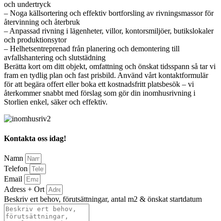
och undertryck
– Noga källsortering och effektiv bortforsling av rivningsmassor för
återvinning och återbruk
– Anpassad rivning i lägenheter, villor, kontorsmiljöer, butikslokaler
och produktionsytor
– Helhetsentreprenad från planering och demontering till
avfallshantering och slutstädning
Berätta kort om ditt objekt, omfattning och önskat tidsspann så tar vi
fram en tydlig plan och fast prisbild. Använd vårt kontaktformulär
för att begära offert eller boka ett kostnadsfritt platsbesök – vi
återkommer snabbt med förslag som gör din inomhusrivning i
Storlien enkel, säker och effektiv.
Kontakta oss idag!
Namn
Telefon
Email
Adress + Ort
Beskriv ert behov, förutsättningar, antal m2 & önskat startdatum