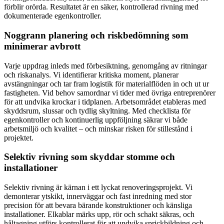
förblir orörda. Resultatet är en säker, kontrollerad rivning med
dokumenterade egenkontroller.
Noggrann planering och riskbedömning som
minimerar avbrott
Varje uppdrag inleds med förbesiktning, genomgång av ritningar
och riskanalys. Vi identifierar kritiska moment, planerar
avstängningar och tar fram logistik för materialflöden in och ut ur
fastigheten. Vid behov samordnar vi tider med övriga entreprenörer
för att undvika krockar i tidplanen. Arbetsområdet etableras med
skyddsrum, slussar och tydlig skyltning. Med checklista för
egenkontroller och kontinuerlig uppföljning säkrar vi både
arbetsmiljö och kvalitet – och minskar risken för stillestånd i
projektet.
Selektiv rivning som skyddar stomme och
installationer
Selektiv rivning är kärnan i ett lyckat renoveringsprojekt. Vi
demonterar ytskikt, innerväggar och fast inredning med stor
precision för att bevara bärande konstruktioner och känsliga
installationer. Elkablar märks upp, rör och schakt säkras, och
håltagning utförs kontrollerat för att undvika sprickbildning och