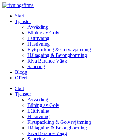
Skip
to
Start
content
Tjänster
Avväxling
Bilning av Golv
Lättrivning
Husrivning
Flytspackling & Golvavjämning
Håltagning & Betongborrning
Riva Bärande Vägg
Sanering
Blogg
Offert
Start
Tjänster
Avväxling
Bilning av Golv
Lättrivning
Husrivning
Flytspackling & Golvavjämning
Håltagning & Betongborrning
Riva Bärande Vägg
Sanering