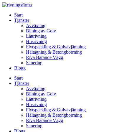
Skip
to
Start
content
Tjänster
Avväxling
Bilning av Golv
Lättrivning
Husrivning
Flytspackling & Golvavjämning
Håltagning & Betongborrning
Riva Bärande Vägg
Sanering
Blogg
Start
Tjänster
Avväxling
Bilning av Golv
Lättrivning
Husrivning
Flytspackling & Golvavjämning
Håltagning & Betongborrning
Riva Bärande Vägg
Sanering
Blogg