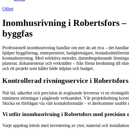
Offert
Inomhusrivning i Robertsfors –
byggfas
Professionell inomhusrivning handlar om mer än att riva – det handlar
hjälper byggföretag, entreprenörer, fastighetsägare, bostadsrättsföreni
kostnadsstyrning. Med selektiva metoder, dammbegränsande lösningar o
planerar, dokumenterar och verkställer – från första besiktning till slut
och ett projekt som håller både tidplan och budget.
Kontrollerad rivningsservice i Robertsfors
När tid, säkerhet och precision är avgörande levererar vi en rivnings
minimera störningar i pågående verksamhet. Vår projektledning koordiner
Skicka en förfrågan via vårt kontaktformulär – vi återkommer snabbt 
Vi utför inomhusrivning i Robertsfors med precision o
Varje uppdrag inleds med inventering av ytor, material och installatione