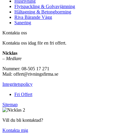
Husrivning
Flytspackling & Golvavjämning
Håltagning & Betongborrning
Riva Bärande Vägg
Sanering
Kontakta oss
Kontakta oss idag för en fri offert.
Nicklas
–
Medlare
Nummer: 08-505 17 271
Mail: offert@rivningsfirma.se
Integritetspolicy
Fri Offert
Sitemap
Vill du bli kontaktad?
Kontakta mig