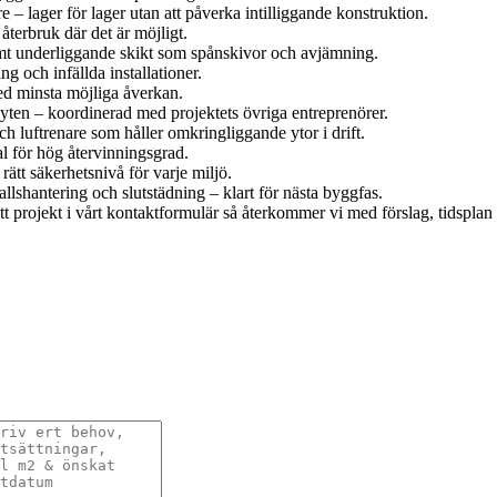
 – lager för lager utan att påverka intilliggande konstruktion.
terbruk där det är möjligt.
samt underliggande skikt som spånskivor och avjämning.
g och infällda installationer.
ed minsta möjliga åverkan.
ten – koordinerad med projektets övriga entreprenörer.
luftrenare som håller omkringliggande ytor i drift.
al för hög återvinningsgrad.
rätt säkerhetsnivå för varje miljö.
fallshantering och slutstädning – klart för nästa byggfas.
tt projekt i vårt kontaktformulär så återkommer vi med förslag, tidsplan