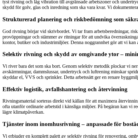
tyst rivning och låg vibration till avgränsade arbetszoner och undertr
skydd för golv, glas och inredning som ska vara kvar. Vi dokumenterar 
Strukturerad planering och riskbedömning som säkra
God rivning börjar vid skrivbordet. Vi tar fram arbetsberedningar, ris
provöppningar och stämmer av ritningar för att undvika överraskningar. 
kontor, butiker och industrimiljöer. Denna noggrannhet gör att vi kan 
Selektiv rivning och skydd av omgivande ytor – min
Vi river bara det som ska bort. Genom selektiv metodik plockar vi ner
avskärmningar, dammslussar, undertryck och luftrening minskar spridn
skyddar el, VVS och sprinkler. Detta arbetssätt ger en renare byggmilj
Effektiv logistik, avfallshantering och återvinning
Rivningsmaterial sorteras direkt vid källan för att maximera återvinnin
ofta utanför ordinarie arbetstid i känsliga miljöer. På begäran kan vi 
lägre klimatpåverkan.
Tjänster inom inomhusrivning – anpassade för bostäd
Vi erbjuder en komplett palett av selektiv rivning för renovering, om