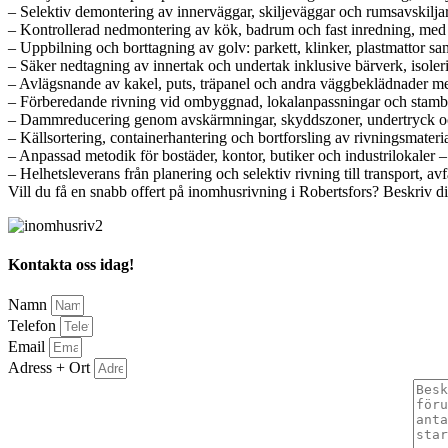
– Selektiv demontering av innerväggar, skiljeväggar och rumsavskiljare
– Kontrollerad nedmontering av kök, badrum och fast inredning, med å
– Uppbilning och borttagning av golv: parkett, klinker, plastmattor 
– Säker nedtagning av innertak och undertak inklusive bärverk, isolerin
– Avlägsnande av kakel, puts, träpanel och andra väggbeklädnader m
– Förberedande rivning vid ombyggnad, lokalanpassningar och stamby
– Dammreducering genom avskärmningar, skyddszoner, undertryck och 
– Källsortering, containerhantering och bortforsling av rivningsmateri
– Anpassad metodik för bostäder, kontor, butiker och industrilokaler – 
– Helhetsleverans från planering och selektiv rivning till transport, av
Vill du få en snabb offert på inomhusrivning i Robertsfors? Beskriv di
Kontakta oss idag!
Namn
Telefon
Email
Adress + Ort