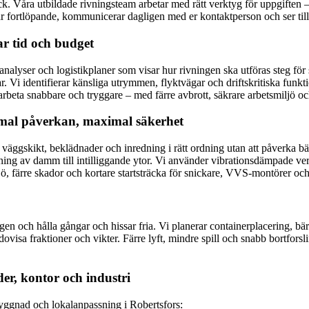
yck. Våra utbildade rivningsteam arbetar med rätt verktyg för uppgiften
fortlöpande, kommunicerar dagligen med er kontaktperson och ser till att
r tid och budget
kanalyser och logistikplaner som visar hur rivningen ska utföras steg fö
Vi identifierar känsliga utrymmen, flyktvägar och driftskritiska funktio
arbeta snabbare och tryggare – med färre avbrott, säkrare arbetsmiljö oc
imal påverkan, maximal säkerhet
 väggskikt, beklädnader och inredning i rätt ordning utan att påverka b
ing av damm till intilliggande ytor. Vi använder vibrationsdämpade ver
ö, färre skador och kortare startsträcka för snickare, VVS-montörer och 
gen och hålla gångar och hissar fria. Vi planerar containerplacering, bär
redovisa fraktioner och vikter. Färre lyft, mindre spill och snabb bortfo
er, kontor och industri
byggnad och lokalanpassning i Robertsfors: