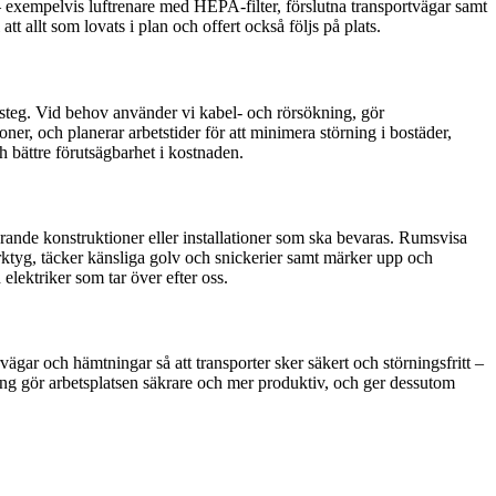
 – exempelvis luftrenare med HEPA-filter, förslutna transportvägar samt
 allt som lovats i plan och offert också följs på plats.
r steg. Vid behov använder vi kabel- och rörsökning, gör
ner, och planerar arbetstider för att minimera störning i bostäder,
h bättre förutsägbarhet i kostnaden.
ärande konstruktioner eller installationer som ska bevaras. Rumsvisa
ktyg, täcker känsliga golv och snickerier samt märker upp och
elektriker som tar över efter oss.
vägar och hämtningar så att transporter sker säkert och störningsfritt –
rsling gör arbetsplatsen säkrare och mer produktiv, och ger dessutom