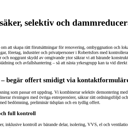
 säker, selektiv och dammreducer
 om att skapa rätt förutsättningar för renovering, ombyggnation och loka
ngar, företag, industrier och privatpersoner i Robertsfors med kontroller
ch noggrant skydd av omgivande ytor säkrar vi att bärande konstruktion
städning och avfallshantering – så att nästa yrkesgrupp kan ta vid direkt n
 – begär offert smidigt via kontaktformulär
lösning som passar ert uppdrag. Vi kombinerar selektiv demontering med 
ar rivningen med övriga entreprenörer, säkrar rätt ordningsföljd och ser 
med bedömning, preliminär tidsplan och en tydlig offert.
ch full kontroll
r, inklusive kontroll av bärande delar, isolering, VVS, el och ventilation