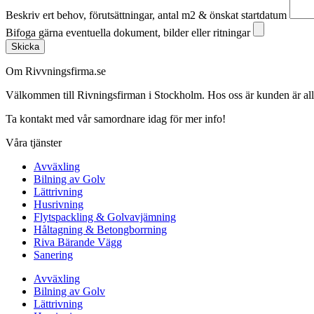
Beskriv ert behov, förutsättningar, antal m2 & önskat startdatum
Bifoga gärna eventuella dokument, bilder eller ritningar
Skicka
Om Rivvningsfirma.se
Välkommen till Rivningsfirman i Stockholm. Hos oss är kunden är alltid 
Ta kontakt med vår samordnare idag för mer info!
Våra tjänster
Avväxling
Bilning av Golv
Lättrivning
Husrivning
Flytspackling & Golvavjämning
Håltagning & Betongborrning
Riva Bärande Vägg
Sanering
Avväxling
Bilning av Golv
Lättrivning