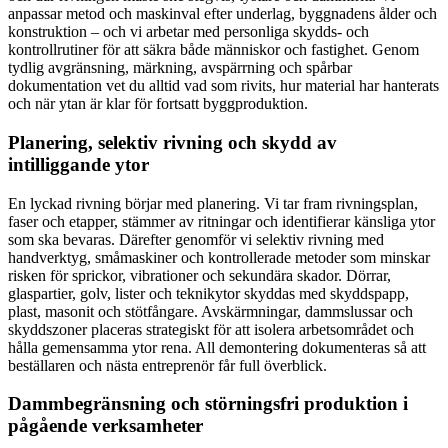
anpassar metod och maskinval efter underlag, byggnadens ålder och
konstruktion – och vi arbetar med personliga skydds- och
kontrollrutiner för att säkra både människor och fastighet. Genom
tydlig avgränsning, märkning, avspärrning och spårbar
dokumentation vet du alltid vad som rivits, hur material har hanterats
och när ytan är klar för fortsatt byggproduktion.
Planering, selektiv rivning och skydd av
intilliggande ytor
En lyckad rivning börjar med planering. Vi tar fram rivningsplan,
faser och etapper, stämmer av ritningar och identifierar känsliga ytor
som ska bevaras. Därefter genomför vi selektiv rivning med
handverktyg, småmaskiner och kontrollerade metoder som minskar
risken för sprickor, vibrationer och sekundära skador. Dörrar,
glaspartier, golv, lister och teknikytor skyddas med skyddspapp,
plast, masonit och stötfångare. Avskärmningar, dammslussar och
skyddszoner placeras strategiskt för att isolera arbetsområdet och
hålla gemensamma ytor rena. All demontering dokumenteras så att
beställaren och nästa entreprenör får full överblick.
Dammbegränsning och störningsfri produktion i
pågående verksamheter