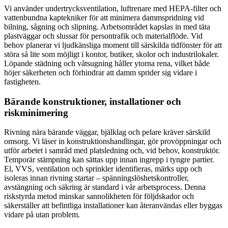
Vi använder undertrycksventilation, luftrenare med HEPA-filter och
vattenbundna kaptekniker för att minimera dammspridning vid
bilning, sågning och slipning. Arbetsområdet kapslas in med täta
plastväggar och slussar för persontrafik och materialflöde. Vid
behov planerar vi ljudkänsliga moment till särskilda tidfönster för att
störa så lite som möjligt i kontor, butiker, skolor och industrilokaler.
Löpande städning och våtsugning håller ytorna rena, vilket både
höjer säkerheten och förhindrar att damm sprider sig vidare i
fastigheten.
Bärande konstruktioner, installationer och
riskminimering
Rivning nära bärande väggar, bjälklag och pelare kräver särskild
omsorg. Vi läser in konstruktionshandlingar, gör provöppningar och
utför arbetet i samråd med platsledning och, vid behov, konstruktör.
Temporär stämpning kan sättas upp innan ingrepp i tyngre partier.
El, VVS, ventilation och sprinkler identifieras, märks upp och
isoleras innan rivning startar – spänningslöshetskontroller,
avstängning och säkring är standard i vår arbetsprocess. Denna
riskstyrda metod minskar sannolikheten för följdskador och
säkerställer att befintliga installationer kan återanvändas eller byggas
vidare på utan problem.