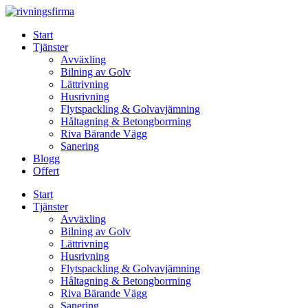
Skip
to
Start
content
Tjänster
Avväxling
Bilning av Golv
Lättrivning
Husrivning
Flytspackling & Golvavjämning
Håltagning & Betongborrning
Riva Bärande Vägg
Sanering
Blogg
Offert
Start
Tjänster
Avväxling
Bilning av Golv
Lättrivning
Husrivning
Flytspackling & Golvavjämning
Håltagning & Betongborrning
Riva Bärande Vägg
Sanering