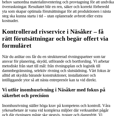
behov samordna materialinventering och provtagning för att undvika
överraskningar. Resultatet blir en ren, säker och korrekt förberedd
yta som skapar optimala förutsättningar för att produktionen i nästa
steg ska kunna starta i tid – utan oplanerade avbrott eller extra
kostnader.
Kontrollerad rivservice i Näsåker – få
rätt förutsättningar och begär offert via
formuläret
När du anlitar oss får du en strukturerad rivningspartner som tar
ansvar för planering, skydd, utförande och bortforsling. Vi arbetar
metodiskt från start till mål: från rivningsplan och logistik till
dammbegränsning, selektiv rivning och slutstädning. Vårt fokus är
alltid att skydda bärande konstruktioner, installationer och
intilliggande ytor så att nästa entreprenör kan ta vid direkt.
Vi utför inomhusrivning i Näsåker med fokus på
säkerhet och precision
Inomhusrivning ställer höga krav på kompetens och kontroll. Våra
yrkesarbetare är vana vid komplexa miljöer där verksamhet pågår
och där rivningen måste ske stegvis, tystare och dammfritt. Vi