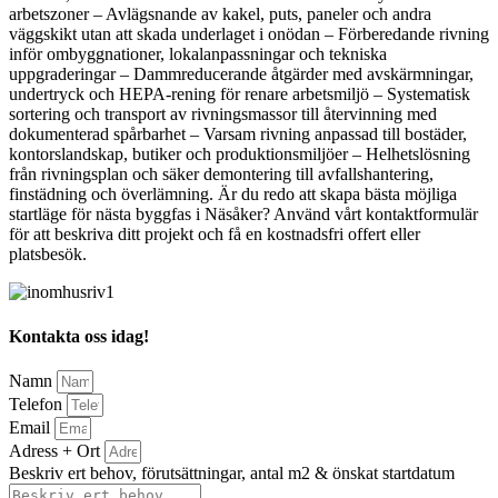
arbetszoner – Avlägsnande av kakel, puts, paneler och andra
väggskikt utan att skada underlaget i onödan – Förberedande rivning
inför ombyggnationer, lokalanpassningar och tekniska
uppgraderingar – Dammreducerande åtgärder med avskärmningar,
undertryck och HEPA-rening för renare arbetsmiljö – Systematisk
sortering och transport av rivningsmassor till återvinning med
dokumenterad spårbarhet – Varsam rivning anpassad till bostäder,
kontorslandskap, butiker och produktionsmiljöer – Helhetslösning
från rivningsplan och säker demontering till avfallshantering,
finstädning och överlämning. Är du redo att skapa bästa möjliga
startläge för nästa byggfas i Näsåker? Använd vårt kontaktformulär
för att beskriva ditt projekt och få en kostnadsfri offert eller
platsbesök.
Kontakta oss idag!
Namn
Telefon
Email
Adress + Ort
Beskriv ert behov, förutsättningar, antal m2 & önskat startdatum