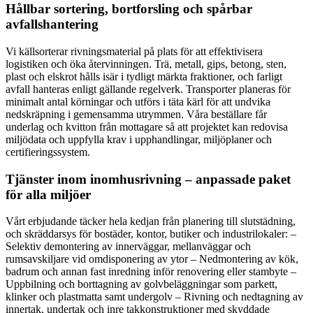
Hållbar sortering, bortforsling och spårbar
avfallshantering
Vi källsorterar rivningsmaterial på plats för att effektivisera
logistiken och öka återvinningen. Trä, metall, gips, betong, sten,
plast och elskrot hålls isär i tydligt märkta fraktioner, och farligt
avfall hanteras enligt gällande regelverk. Transporter planeras för
minimalt antal körningar och utförs i täta kärl för att undvika
nedskräpning i gemensamma utrymmen. Våra beställare får
underlag och kvitton från mottagare så att projektet kan redovisa
miljödata och uppfylla krav i upphandlingar, miljöplaner och
certifieringssystem.
Tjänster inom inomhusrivning – anpassade paket
för alla miljöer
Vårt erbjudande täcker hela kedjan från planering till slutstädning,
och skräddarsys för bostäder, kontor, butiker och industrilokaler: –
Selektiv demontering av innerväggar, mellanväggar och
rumsavskiljare vid omdisponering av ytor – Nedmontering av kök,
badrum och annan fast inredning inför renovering eller stambyte –
Uppbilning och borttagning av golvbeläggningar som parkett,
klinker och plastmatta samt undergolv – Rivning och nedtagning av
innertak, undertak och inre takkonstruktioner med skyddade