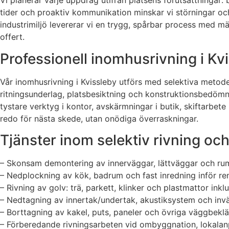
Vi planerar varje uppdrag utifrån platsens förutsättningar: b
tider och proaktiv kommunikation minskar vi störningar och 
industrimiljö levererar vi en trygg, spårbar process med mä
offert.
Professionell inomhusrivning i Kvis
Vår inomhusrivning i Kvissleby utförs med selektiva metod
ritningsunderlag, platsbesiktning och konstruktionsbedömni
tystare verktyg i kontor, avskärmningar i butik, skiftarbete
redo för nästa skede, utan onödiga överraskningar.
Tjänster inom selektiv rivning o
– Skonsam demontering av innerväggar, lättväggar och ru
– Nedplockning av kök, badrum och fast inredning inför re
– Rivning av golv: trä, parkett, klinker och plastmattor ink
– Nedtagning av innertak/undertak, akustiksystem och inv
– Borttagning av kakel, puts, paneler och övriga väggbeklä
– Förberedande rivningsarbeten vid ombyggnation, lokala