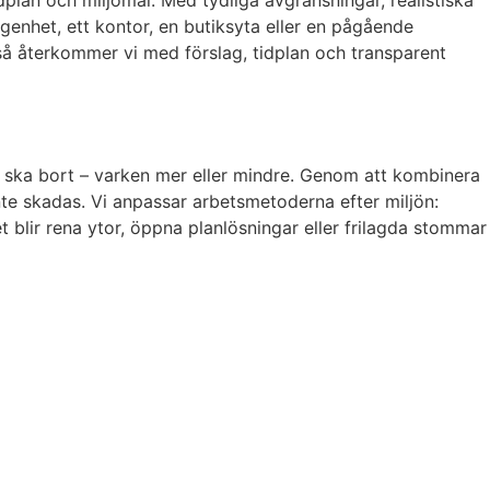
tidplan och miljömål. Med tydliga avgränsningar, realistiska
genhet, ett kontor, en butiksyta eller en pågående
r så återkommer vi med förslag, tidplan och transparent
 ska bort – varken mer eller mindre. Genom att kombinera
nte skadas. Vi anpassar arbetsmetoderna efter miljön:
t blir rena ytor, öppna planlösningar eller frilagda stommar