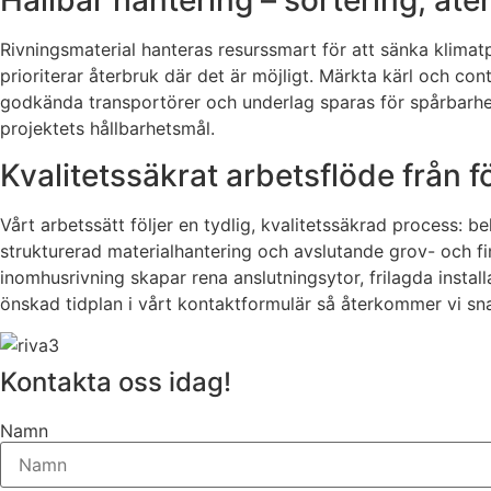
Hållbar hantering – sortering, åte
Rivningsmaterial hanteras resurssmart för att sänka klimatpå
prioriterar återbruk där det är möjligt. Märkta kärl och con
godkända transportörer och underlag sparas för spårbarhet.
projektets hållbarhetsmål.
Kvalitetssäkrat arbetsflöde från 
Vårt arbetssätt följer en tydlig, kvalitetssäkrad process: 
strukturerad materialhantering och avslutande grov- och fi
inomhusrivning skapar rena anslutningsytor, frilagda instal
önskad tidplan i vårt kontaktformulär så återkommer vi sna
Kontakta oss idag!
Namn