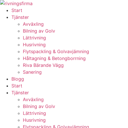
Skip
to
Start
content
Tjänster
Avväxling
Bilning av Golv
Lättrivning
Husrivning
Flytspackling & Golvavjämning
Håltagning & Betongborrning
Riva Bärande Vägg
Sanering
Blogg
Start
Tjänster
Avväxling
Bilning av Golv
Lättrivning
Husrivning
Flytspackling & Golvavjämning