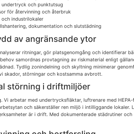
, undertryck och punktutsug
or för återvinning och återbruk
 och industrilokaler
fallshantering, dokumentation och slutstädning
ydd av angränsande ytor
analyserar ritningar, gör platsgenomgång och identifierar bä
ehov samordnas provtagning av riskmaterial enligt gällande
dnad. Tydlig zonindelning och skyltning minimerar genomfa
r vi skador, störningar och kostsamma avbrott.
 störning i driftmiljöer
. Vi arbetar med undertrycksfläktar, luftrenare med HEPA
rbetsytan och säkerställer ren miljö i intilliggande lokale
rksamheter är i drift. Med dokumenterade städrutiner och 