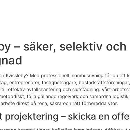
 – säker, selektiv och e
gnad
i Kvissleby? Med professionell inomhusrivning får du ett ko
ag, entreprenörer, fastighetsägare, bostadsrättsföreningar,
 till effektiv avfallshantering och slutstädning. Vårt arbe
etoodiskt, följa gällande regelverk och samordna logistik p
 arbete direkt på rena, säkra och rätt förberedda ytor.
t projektering – skicka en off