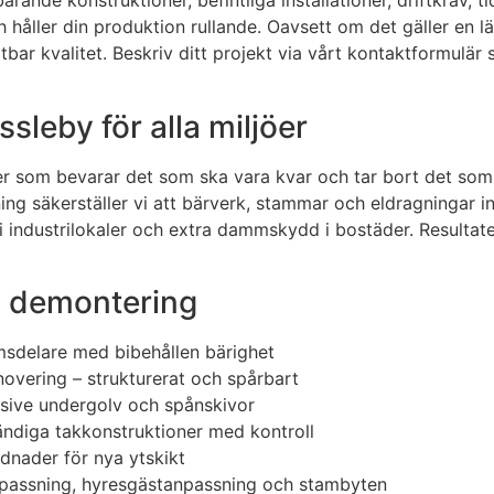
ärande konstruktioner, befintliga installationer, driftkrav, 
håller din produktion rullande. Oavsett om det gäller en lä
tbar kvalitet. Beskriv ditt projekt via vårt kontaktformulä
sleby för alla miljöer
er som bevarar det som ska vara kvar och tar bort det som
ng säkerställer vi att bärverk, stammar och eldragningar i
 i industrilokaler och extra dammskydd i bostäder. Resultate
ch demontering
msdelare med bibehållen bärighet
novering – strukturerat och spårbart
lusive undergolv och spånskivor
ändiga takkonstruktioner med kontroll
dnader för nya ytskikt
npassning, hyresgästanpassning och stambyten