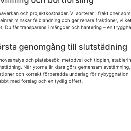
rvinning och bortforsling
verkan och projektkostnader. Vi sorterar i fraktioner som tr
tainrar minskar felblandning och ger renare fraktioner, vilke
 Du får transparens i mängder och hantering – en trygghet 
första genomgång till slutstädning
behovsanalys och platsbesök, metodval och tidplan, etableri
nstädning. När ytorna är klara görs gemensam avstämning, så
lationer och korrekt förberedda underlag för nybyggnation, V
bbt med förslag och en tydlig offert.