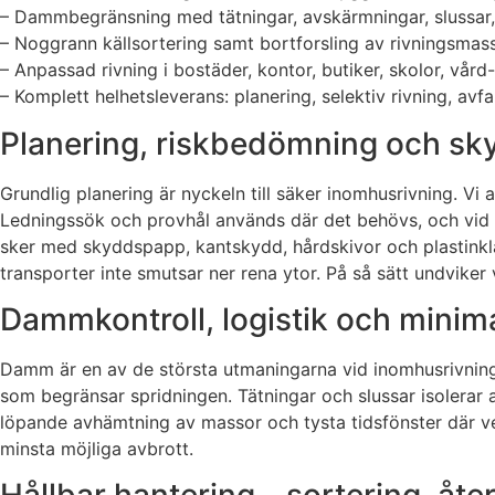
– Dammbegränsning med tätningar, avskärmningar, slussar
– Noggrann källsortering samt bortforsling av rivningsmass
– Anpassad rivning i bostäder, kontor, butiker, skolor, vård-
– Komplett helhetsleverans: planering, selektiv rivning, av
Planering, riskbedömning och sk
Grundlig planering är nyckeln till säker inomhusrivning. Vi 
Ledningssök och provhål används där det behövs, och vid b
sker med skyddspapp, kantskydd, hårdskivor och plastinklä
transporter inte smutsar ner rena ytor. På så sätt undvike
Dammkontroll, logistik och minimal
Damm är en av de största utmaningarna vid inomhusrivning
som begränsar spridningen. Tätningar och slussar isolerar a
löpande avhämtning av massor och tysta tidsfönster där ve
minsta möjliga avbrott.