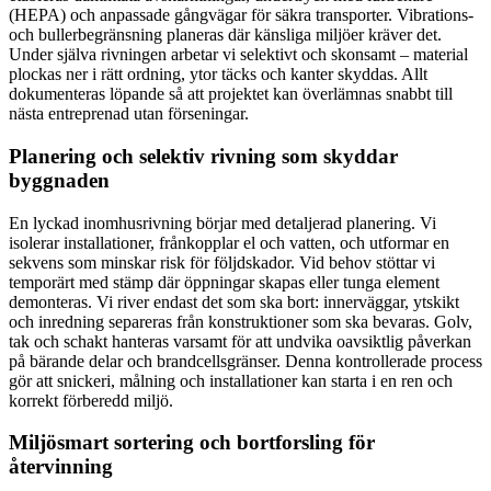
(HEPA) och anpassade gångvägar för säkra transporter. Vibrations-
och bullerbegränsning planeras där känsliga miljöer kräver det.
Under själva rivningen arbetar vi selektivt och skonsamt – material
plockas ner i rätt ordning, ytor täcks och kanter skyddas. Allt
dokumenteras löpande så att projektet kan överlämnas snabbt till
nästa entreprenad utan förseningar.
Planering och selektiv rivning som skyddar
byggnaden
En lyckad inomhusrivning börjar med detaljerad planering. Vi
isolerar installationer, frånkopplar el och vatten, och utformar en
sekvens som minskar risk för följdskador. Vid behov stöttar vi
temporärt med stämp där öppningar skapas eller tunga element
demonteras. Vi river endast det som ska bort: innerväggar, ytskikt
och inredning separeras från konstruktioner som ska bevaras. Golv,
tak och schakt hanteras varsamt för att undvika oavsiktlig påverkan
på bärande delar och brandcellsgränser. Denna kontrollerade process
gör att snickeri, målning och installationer kan starta i en ren och
korrekt förberedd miljö.
Miljösmart sortering och bortforsling för
återvinning