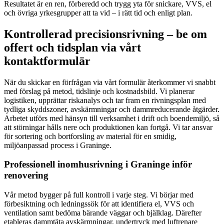
Resultatet är en ren, förberedd och trygg yta för snickare, VVS, el
och övriga yrkesgrupper att ta vid – i rätt tid och enligt plan.
Kontrollerad precisionsrivning – be om
offert och tidsplan via vårt
kontaktformulär
När du skickar en förfrågan via vårt formulär återkommer vi snabbt
med förslag på metod, tidslinje och kostnadsbild. Vi planerar
logistiken, upprättar riskanalys och tar fram en rivningsplan med
tydliga skyddszoner, avskärmningar och dammreducerande åtgärder.
Arbetet utförs med hänsyn till verksamhet i drift och boendemiljö, så
att störningar hålls nere och produktionen kan fortgå. Vi tar ansvar
för sortering och bortforsling av material för en smidig,
miljöanpassad process i Graninge.
Professionell inomhusrivning i Graninge inför
renovering
Vår metod bygger på full kontroll i varje steg. Vi börjar med
förbesiktning och ledningssök för att identifiera el, VVS och
ventilation samt bedöma bärande väggar och bjälklag. Därefter
etableras dammtäta avskärmningar, undertryck med luftrenare