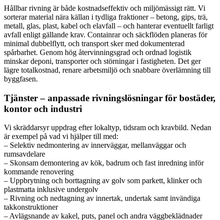
Hållbar rivning är både kostnadseffektiv och miljömässigt rätt. Vi
sorterar material nära källan i tydliga fraktioner – betong, gips, trä,
metall, glas, plast, kabel och elavfall – och hanterar eventuellt farligt
avfall enligt gällande krav. Containrar och säckflöden planeras för
minimal dubbelflytt, och transport sker med dokumenterad
spårbarhet. Genom hög återvinningsgrad och ordnad logistik
minskar deponi, transporter och störningar i fastigheten. Det ger
lägre totalkostnad, renare arbetsmiljö och snabbare överlämning till
byggfasen.
Tjänster – anpassade rivningslösningar för bostäder,
kontor och industri
Vi skräddarsyr uppdrag efter lokaltyp, tidsram och kravbild. Nedan
är exempel på vad vi hjälper till med:
– Selektiv nedmontering av innerväggar, mellanväggar och
rumsavdelare
– Skonsam demontering av kök, badrum och fast inredning inför
kommande renovering
– Uppbrytning och borttagning av golv som parkett, klinker och
plastmatta inklusive undergolv
– Rivning och nedtagning av innertak, undertak samt invändiga
takkonstruktioner
– Avlägsnande av kakel, puts, panel och andra väggbeklädnader