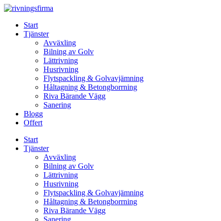
Skip
to
Start
content
Tjänster
Avväxling
Bilning av Golv
Lättrivning
Husrivning
Flytspackling & Golvavjämning
Håltagning & Betongborrning
Riva Bärande Vägg
Sanering
Blogg
Offert
Start
Tjänster
Avväxling
Bilning av Golv
Lättrivning
Husrivning
Flytspackling & Golvavjämning
Håltagning & Betongborrning
Riva Bärande Vägg
Sanering