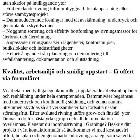
utan skador på intilliggande ytor
– Förberedande rivning inför ombyggnad, lokalanpassning eller
större stambytesprojekt
– Dammreducerande lösningar med tät avskärmning, undertryck och
genomtänkta skyddszoner
– Noggrann sortering och effektiv bortforsling av rivningsmassor för
återbruk och återvinning
– Anpassade rivningsinsatser i lägenheter, kontorsmiljöer,
butikslokaler och industrifastigheter
– Helhetsåtagande från planering och demontering till
avfallshantering, dokumentation och slutstädning
Kvalitet, arbetsmiljö och smidig uppstart – få offert
via formuläret
Vi arbetar med tydliga egenkontroller, uppdaterade arbetsmiljöplaner
och renhållning under hela entreprenaden. Dammnivåer begränsas
med undertryck och kontinuerlig städning, och gemensamma
utrymmen skyddas så att verksamheter kan fortsätta nästan
störningsfritt. Efter avslutad rivning utförs grov- och finstäd, ytor
lämnas redo för nästa yrkesgrupp och all dokumentation
överlämnas. Planerar du inomhusrivning i Graninge? Beskriv ditt
projekt i vårt kontaktformulär så återkommer vi med kostnadsfri
offert, tidsplan och en genomarbetad rivningsstrategi som säkert tar