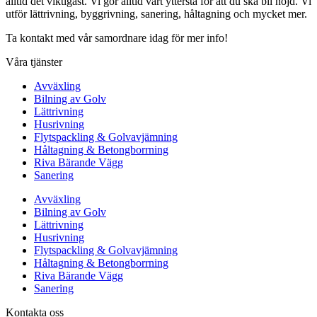
alltid det viktigast. Vi gör alltid vårt yttersta för att du ska bli nöjd. Vi
utför lättrivning, byggrivning, sanering, håltagning och mycket mer.
Ta kontakt med vår samordnare idag för mer info!
Våra tjänster
Avväxling
Bilning av Golv
Lättrivning
Husrivning
Flytspackling & Golvavjämning
Håltagning & Betongborrning
Riva Bärande Vägg
Sanering
Avväxling
Bilning av Golv
Lättrivning
Husrivning
Flytspackling & Golvavjämning
Håltagning & Betongborrning
Riva Bärande Vägg
Sanering
Kontakta oss