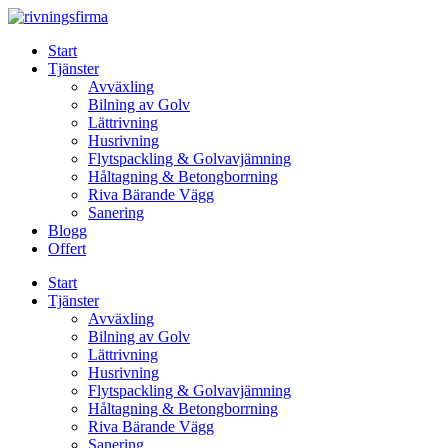
Skip
to
Start
content
Tjänster
Avväxling
Bilning av Golv
Lättrivning
Husrivning
Flytspackling & Golvavjämning
Håltagning & Betongborrning
Riva Bärande Vägg
Sanering
Blogg
Offert
Start
Tjänster
Avväxling
Bilning av Golv
Lättrivning
Husrivning
Flytspackling & Golvavjämning
Håltagning & Betongborrning
Riva Bärande Vägg
Sanering