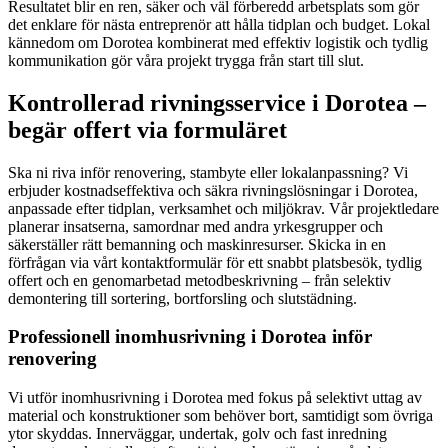
Resultatet blir en ren, säker och väl förberedd arbetsplats som gör
det enklare för nästa entreprenör att hålla tidplan och budget. Lokal
kännedom om Dorotea kombinerat med effektiv logistik och tydlig
kommunikation gör våra projekt trygga från start till slut.
Kontrollerad rivningsservice i Dorotea –
begär offert via formuläret
Ska ni riva inför renovering, stambyte eller lokalanpassning? Vi
erbjuder kostnadseffektiva och säkra rivningslösningar i Dorotea,
anpassade efter tidplan, verksamhet och miljökrav. Vår projektledare
planerar insatserna, samordnar med andra yrkesgrupper och
säkerställer rätt bemanning och maskinresurser. Skicka in en
förfrågan via vårt kontaktformulär för ett snabbt platsbesök, tydlig
offert och en genomarbetad metodbeskrivning – från selektiv
demontering till sortering, bortforsling och slutstädning.
Professionell inomhusrivning i Dorotea inför
renovering
Vi utför inomhusrivning i Dorotea med fokus på selektivt uttag av
material och konstruktioner som behöver bort, samtidigt som övriga
ytor skyddas. Innerväggar, undertak, golv och fast inredning