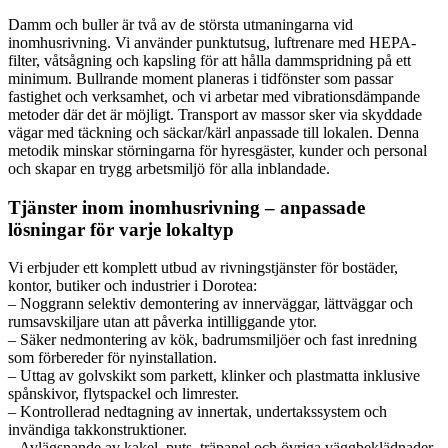
Damm och buller är två av de största utmaningarna vid
inomhusrivning. Vi använder punktutsug, luftrenare med HEPA-
filter, våtsågning och kapsling för att hålla dammspridning på ett
minimum. Bullrande moment planeras i tidfönster som passar
fastighet och verksamhet, och vi arbetar med vibrationsdämpande
metoder där det är möjligt. Transport av massor sker via skyddade
vägar med täckning och säckar/kärl anpassade till lokalen. Denna
metodik minskar störningarna för hyresgäster, kunder och personal
och skapar en trygg arbetsmiljö för alla inblandade.
Tjänster inom inomhusrivning – anpassade
lösningar för varje lokaltyp
Vi erbjuder ett komplett utbud av rivningstjänster för bostäder,
kontor, butiker och industrier i Dorotea:
– Noggrann selektiv demontering av innerväggar, lättväggar och
rumsavskiljare utan att påverka intilliggande ytor.
– Säker nedmontering av kök, badrumsmiljöer och fast inredning
som förbereder för nyinstallation.
– Uttag av golvskikt som parkett, klinker och plastmatta inklusive
spånskivor, flytspackel och limrester.
– Kontrollerad nedtagning av innertak, undertakssystem och
invändiga takkonstruktioner.
– Avlägsnande av kakel, puts, träpanel och övriga väggbeklädnader