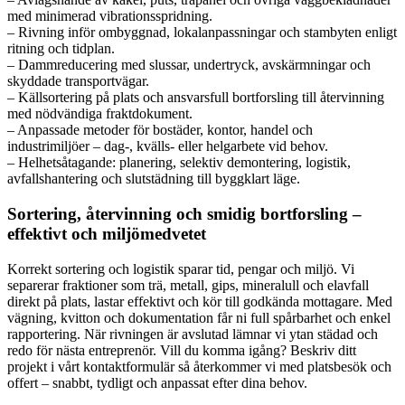
med minimerad vibrationsspridning.
– Rivning inför ombyggnad, lokalanpassningar och stambyten enligt
ritning och tidplan.
– Dammreducering med slussar, undertryck, avskärmningar och
skyddade transportvägar.
– Källsortering på plats och ansvarsfull bortforsling till återvinning
med nödvändiga fraktdokument.
– Anpassade metoder för bostäder, kontor, handel och
industrimiljöer – dag-, kvälls- eller helgarbete vid behov.
– Helhetsåtagande: planering, selektiv demontering, logistik,
avfallshantering och slutstädning till byggklart läge.
Sortering, återvinning och smidig bortforsling –
effektivt och miljömedvetet
Korrekt sortering och logistik sparar tid, pengar och miljö. Vi
separerar fraktioner som trä, metall, gips, mineralull och elavfall
direkt på plats, lastar effektivt och kör till godkända mottagare. Med
vägning, kvitton och dokumentation får ni full spårbarhet och enkel
rapportering. När rivningen är avslutad lämnar vi ytan städad och
redo för nästa entreprenör. Vill du komma igång? Beskriv ditt
projekt i vårt kontaktformulär så återkommer vi med platsbesök och
offert – snabbt, tydligt och anpassat efter dina behov.