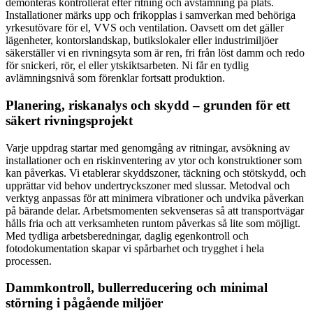
demonteras kontrollerat efter ritning och avstämning på plats.
Installationer märks upp och frikopplas i samverkan med behöriga
yrkesutövare för el, VVS och ventilation. Oavsett om det gäller
lägenheter, kontorslandskap, butikslokaler eller industrimiljöer
säkerställer vi en rivningsyta som är ren, fri från löst damm och redo
för snickeri, rör, el eller ytskiktsarbeten. Ni får en tydlig
avlämningsnivå som förenklar fortsatt produktion.
Planering, riskanalys och skydd – grunden för ett
säkert rivningsprojekt
Varje uppdrag startar med genomgång av ritningar, avsökning av
installationer och en riskinventering av ytor och konstruktioner som
kan påverkas. Vi etablerar skyddszoner, täckning och stötskydd, och
upprättar vid behov undertryckszoner med slussar. Metodval och
verktyg anpassas för att minimera vibrationer och undvika påverkan
på bärande delar. Arbetsmomenten sekvenseras så att transportvägar
hålls fria och att verksamheten runtom påverkas så lite som möjligt.
Med tydliga arbetsberedningar, daglig egenkontroll och
fotodokumentation skapar vi spårbarhet och trygghet i hela
processen.
Dammkontroll, bullerreducering och minimal
störning i pågående miljöer