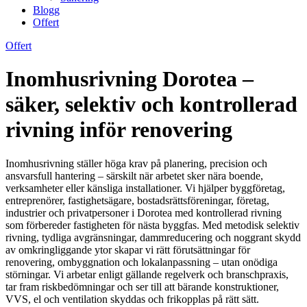
Blogg
Offert
Offert
Inomhusrivning Dorotea –
säker, selektiv och kontrollerad
rivning inför renovering
Inomhusrivning ställer höga krav på planering, precision och
ansvarsfull hantering – särskilt när arbetet sker nära boende,
verksamheter eller känsliga installationer. Vi hjälper byggföretag,
entreprenörer, fastighetsägare, bostadsrättsföreningar, företag,
industrier och privatpersoner i Dorotea med kontrollerad rivning
som förbereder fastigheten för nästa byggfas. Med metodisk selektiv
rivning, tydliga avgränsningar, dammreducering och noggrant skydd
av omkringliggande ytor skapar vi rätt förutsättningar för
renovering, ombyggnation och lokalanpassning – utan onödiga
störningar. Vi arbetar enligt gällande regelverk och branschpraxis,
tar fram riskbedömningar och ser till att bärande konstruktioner,
VVS, el och ventilation skyddas och frikopplas på rätt sätt.