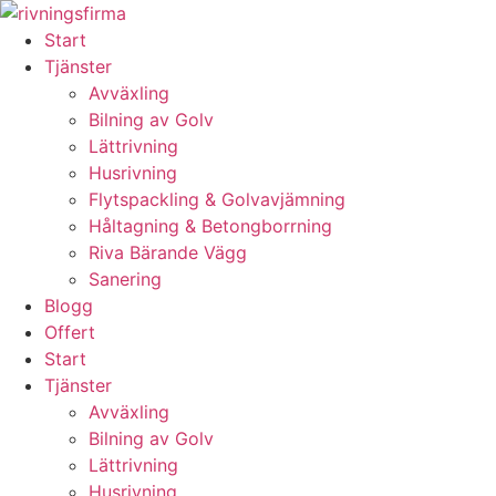
Skip
to
Start
content
Tjänster
Avväxling
Bilning av Golv
Lättrivning
Husrivning
Flytspackling & Golvavjämning
Håltagning & Betongborrning
Riva Bärande Vägg
Sanering
Blogg
Offert
Start
Tjänster
Avväxling
Bilning av Golv
Lättrivning
Husrivning