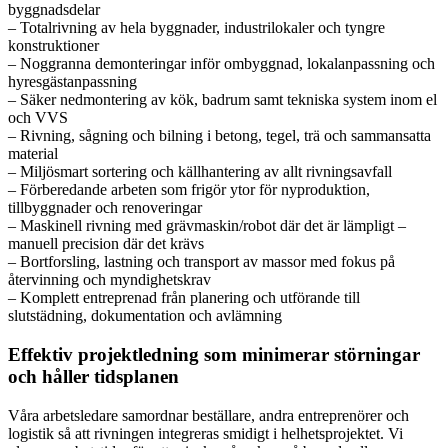
byggnadsdelar
– Totalrivning av hela byggnader, industrilokaler och tyngre
konstruktioner
– Noggranna demonteringar inför ombyggnad, lokalanpassning och
hyresgästanpassning
– Säker nedmontering av kök, badrum samt tekniska system inom el
och VVS
– Rivning, sågning och bilning i betong, tegel, trä och sammansatta
material
– Miljösmart sortering och källhantering av allt rivningsavfall
– Förberedande arbeten som frigör ytor för nyproduktion,
tillbyggnader och renoveringar
– Maskinell rivning med grävmaskin/robot där det är lämpligt –
manuell precision där det krävs
– Bortforsling, lastning och transport av massor med fokus på
återvinning och myndighetskrav
– Komplett entreprenad från planering och utförande till
slutstädning, dokumentation och avlämning
Effektiv projektledning som minimerar störningar
och håller tidsplanen
Våra arbetsledare samordnar beställare, andra entreprenörer och
logistik så att rivningen integreras smidigt i helhetsprojektet. Vi