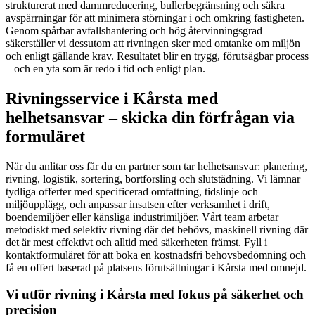
strukturerat med dammreducering, bullerbegränsning och säkra
avspärrningar för att minimera störningar i och omkring fastigheten.
Genom spårbar avfallshantering och hög återvinningsgrad
säkerställer vi dessutom att rivningen sker med omtanke om miljön
och enligt gällande krav. Resultatet blir en trygg, förutsägbar process
– och en yta som är redo i tid och enligt plan.
Rivningsservice i Kårsta med
helhetsansvar – skicka din förfrågan via
formuläret
När du anlitar oss får du en partner som tar helhetsansvar: planering,
rivning, logistik, sortering, bortforsling och slutstädning. Vi lämnar
tydliga offerter med specificerad omfattning, tidslinje och
miljöupplägg, och anpassar insatsen efter verksamhet i drift,
boendemiljöer eller känsliga industrimiljöer. Vårt team arbetar
metodiskt med selektiv rivning där det behövs, maskinell rivning där
det är mest effektivt och alltid med säkerheten främst. Fyll i
kontaktformuläret för att boka en kostnadsfri behovsbedömning och
få en offert baserad på platsens förutsättningar i Kårsta med omnejd.
Vi utför rivning i Kårsta med fokus på säkerhet och
precision