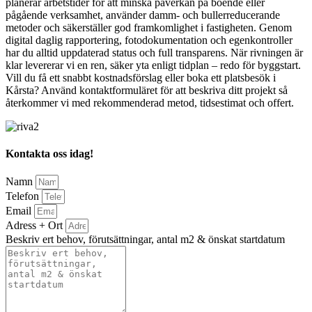
planerar arbetstider för att minska påverkan på boende eller
pågående verksamhet, använder damm- och bullerreducerande
metoder och säkerställer god framkomlighet i fastigheten. Genom
digital daglig rapportering, fotodokumentation och egenkontroller
har du alltid uppdaterad status och full transparens. När rivningen är
klar levererar vi en ren, säker yta enligt tidplan – redo för byggstart.
Vill du få ett snabbt kostnadsförslag eller boka ett platsbesök i
Kårsta? Använd kontaktformuläret för att beskriva ditt projekt så
återkommer vi med rekommenderad metod, tidsestimat och offert.
Kontakta oss idag!
Namn
Telefon
Email
Adress + Ort
Beskriv ert behov, förutsättningar, antal m2 & önskat startdatum