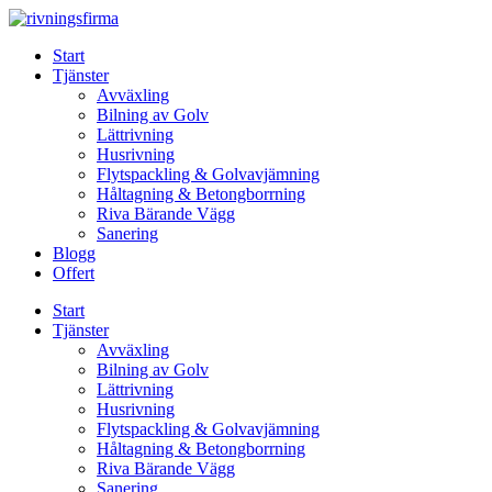
Skip
to
Start
content
Tjänster
Avväxling
Bilning av Golv
Lättrivning
Husrivning
Flytspackling & Golvavjämning
Håltagning & Betongborrning
Riva Bärande Vägg
Sanering
Blogg
Offert
Start
Tjänster
Avväxling
Bilning av Golv
Lättrivning
Husrivning
Flytspackling & Golvavjämning
Håltagning & Betongborrning
Riva Bärande Vägg
Sanering