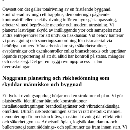
Oavsett om det gäller totalrivning av en fristående byggnad,
kontrollerad rivning i ett trapphus, demontering i pågående
kontorsdrift eller selektiv rivning inför en hyresgästanpassning,
arbetar vi med beprövade metoder och modern utrustning. Vi
planerar lastvägar, skydd av intilliggande ytor och samspelet med
andra entreprenörer för att undvika flaskhalsar. Vid behov hanterar
vi provtagning och saneringssamordning för riskmaterial via
behöriga partners. Våra arbetsledare styr säkerhetsrutiner,
avspärrningar och egenkontroller enligt branschpraxis och upprättar
löpande rapportering så att du alltid har kontroll på status, mängder
och nästa steg. Det ger en trygg rivningsprocess – utan
överraskningar.
Noggrann planering och riskbedömning som
skyddar människor och byggnad
Ett lyckat rivningsuppdrag börjar med en strukturerad plan. Vi gör
platsbesök, identifierar bärande konstruktioner,
installationsdragningar, brandcellsgränser och vibrationskänsliga
områden. Utifrån riskbedömningen sätter vi rätt metodik: manuell
demontering där precision krävs, maskinell rivning där effektivitet
och säkerhet gynnas. Arbetsmiljöplan, logistikplan, damm- och
bullerstrategi samt räddnings- och spillrutiner tas fram innan start. Vi