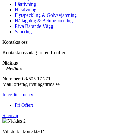
Lättrivning
Husrivning
Flytspackling & Golvavjämning
Håltagning & Betongborrning
Riva Bärande Vägg
Sanering
Kontakta oss
Kontakta oss idag för en fri offert.
Nicklas
–
Medlare
Nummer: 08-505 17 271
Mail: offert@rivningsfirma.se
Integritetspolicy
Fri Offert
Sitemap
Vill du bli kontaktad?