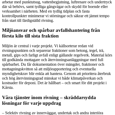
arbetar med punktutsug, vattenbegjutning, luftrenare och undertryck
där så behövs, samt tydliga gångvägar och skydd för boende eller
verksamhet i närheten. Med en tydlig tidplan och fasta
kontrollpunkter minimerar vi störningar och säkrar ett jämnt tempo
från start till färdigställd rivning.
Miljöansvar och spårbar avfallshantering från
första kilo till sista fraktion
Miljön är central i varje projekt. Vi källsorterar redan vid
rivningspunkten och separerar fraktioner som betong, tegel, trä,
metall, gips och farligt avfall enligt gällande regelverk. Material körs
till godkända mottagare och återvinningsanläggningar med full
spårbarhet. Du får dokumentation över mängder, fraktioner och
mottagningskvitton så att miljörapportering och eventuella
myndighetskrav blir enkla att hantera. Genom att prioritera återbruk
och hög återvinningsgrad minskar vi både klimatpåverkan och
kostnader för deponi. Det är hållbart – och smart för ditt projekt i
Kårsta.
Våra tjänster inom rivning – skräddarsydda
lösningar för varje uppdrag
– Selektiv rivning av innerväggar, undertak och andra interiöra