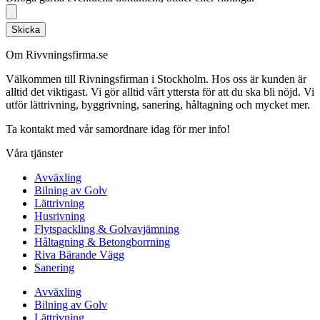
Skicka
Om Rivvningsfirma.se
Välkommen till Rivningsfirman i Stockholm. Hos oss är kunden är
alltid det viktigast. Vi gör alltid vårt yttersta för att du ska bli nöjd. Vi
utför lättrivning, byggrivning, sanering, håltagning och mycket mer.
Ta kontakt med vår samordnare idag för mer info!
Våra tjänster
Avväxling
Bilning av Golv
Lättrivning
Husrivning
Flytspackling & Golvavjämning
Håltagning & Betongborrning
Riva Bärande Vägg
Sanering
Avväxling
Bilning av Golv
Lättrivning