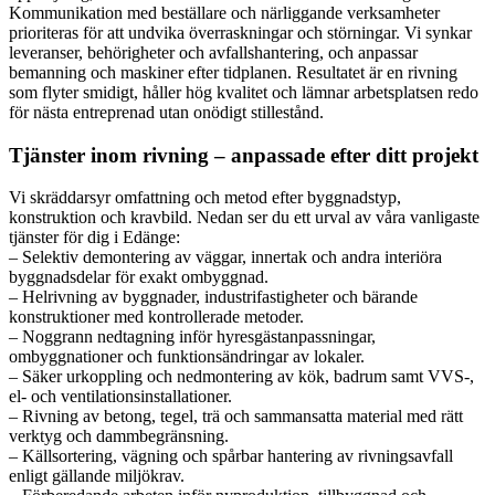
Kommunikation med beställare och närliggande verksamheter
prioriteras för att undvika överraskningar och störningar. Vi synkar
leveranser, behörigheter och avfallshantering, och anpassar
bemanning och maskiner efter tidplanen. Resultatet är en rivning
som flyter smidigt, håller hög kvalitet och lämnar arbetsplatsen redo
för nästa entreprenad utan onödigt stillestånd.
Tjänster inom rivning – anpassade efter ditt projekt
Vi skräddarsyr omfattning och metod efter byggnadstyp,
konstruktion och kravbild. Nedan ser du ett urval av våra vanligaste
tjänster för dig i Edänge:
– Selektiv demontering av väggar, innertak och andra interiöra
byggnadsdelar för exakt ombyggnad.
– Helrivning av byggnader, industrifastigheter och bärande
konstruktioner med kontrollerade metoder.
– Noggrann nedtagning inför hyresgästanpassningar,
ombyggnationer och funktionsändringar av lokaler.
– Säker urkoppling och nedmontering av kök, badrum samt VVS-,
el- och ventilationsinstallationer.
– Rivning av betong, tegel, trä och sammansatta material med rätt
verktyg och dammbegränsning.
– Källsortering, vägning och spårbar hantering av rivningsavfall
enligt gällande miljökrav.