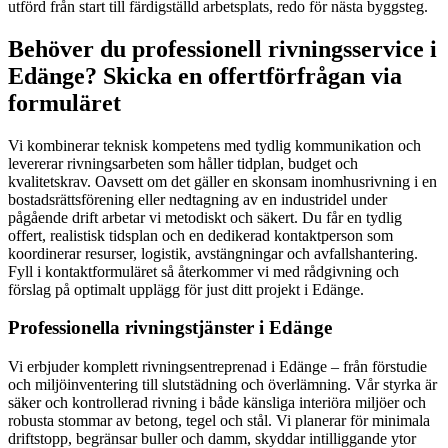
utförd från start till färdigställd arbetsplats, redo för nästa byggsteg.
Behöver du professionell rivningsservice i
Edänge? Skicka en offertförfrågan via
formuläret
Vi kombinerar teknisk kompetens med tydlig kommunikation och
levererar rivningsarbeten som håller tidplan, budget och
kvalitetskrav. Oavsett om det gäller en skonsam inomhusrivning i en
bostadsrättsförening eller nedtagning av en industridel under
pågående drift arbetar vi metodiskt och säkert. Du får en tydlig
offert, realistisk tidsplan och en dedikerad kontaktperson som
koordinerar resurser, logistik, avstängningar och avfallshantering.
Fyll i kontaktformuläret så återkommer vi med rådgivning och
förslag på optimalt upplägg för just ditt projekt i Edänge.
Professionella rivningstjänster i Edänge
Vi erbjuder komplett rivningsentreprenad i Edänge – från förstudie
och miljöinventering till slutstädning och överlämning. Vår styrka är
säker och kontrollerad rivning i både känsliga interiöra miljöer och
robusta stommar av betong, tegel och stål. Vi planerar för minimala
driftstopp, begränsar buller och damm, skyddar intilliggande ytor