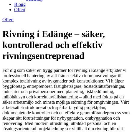
Blogg
Offert
Offert
Rivning i Edänge – säker,
kontrollerad och effektiv
rivningsentreprenad
För dig som söker en trygg partner för rivning i Edänge erbjuder vi
professionell hantering av allt från selektiva inomhusrivningar till
komplex totalrivning av byggnader och konstruktioner. Vi hjälper
byggföretag, entreprenörer, fastighetsägare, bostadsrättsföreningar,
industrier och privatpersoner med planering, riskbedömning,
miljöhänsyn och korrekt avfallshantering – alltid med fokus på en
säker arbetsmiljö och minsta möjliga störning för omgivningen. Vårt
arbetssätt är strukturerat och spårbart: tydlig projektplan,
dokumenterade kontroller och en effektiv genomförandeprocess som
skapar rätt förutsättningar för nybyggnation, ombyggnation och
renovering. Med modern utrustning, utbildad personal och en
lösningsorienterad projektledning ser vi till att din rivning blir rätt