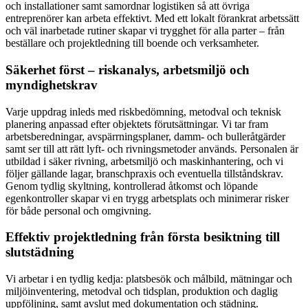
och installationer samt samordnar logistiken så att övriga
entreprenörer kan arbeta effektivt. Med ett lokalt förankrat arbetssätt
och väl inarbetade rutiner skapar vi trygghet för alla parter – från
beställare och projektledning till boende och verksamheter.
Säkerhet först – riskanalys, arbetsmiljö och
myndighetskrav
Varje uppdrag inleds med riskbedömning, metodval och teknisk
planering anpassad efter objektets förutsättningar. Vi tar fram
arbetsberedningar, avspärrningsplaner, damm- och bulleråtgärder
samt ser till att rätt lyft- och rivningsmetoder används. Personalen är
utbildad i säker rivning, arbetsmiljö och maskinhantering, och vi
följer gällande lagar, branschpraxis och eventuella tillståndskrav.
Genom tydlig skyltning, kontrollerad åtkomst och löpande
egenkontroller skapar vi en trygg arbetsplats och minimerar risker
för både personal och omgivning.
Effektiv projektledning från första besiktning till
slutstädning
Vi arbetar i en tydlig kedja: platsbesök och målbild, mätningar och
miljöinventering, metodval och tidsplan, produktion och daglig
uppföljning, samt avslut med dokumentation och städning.