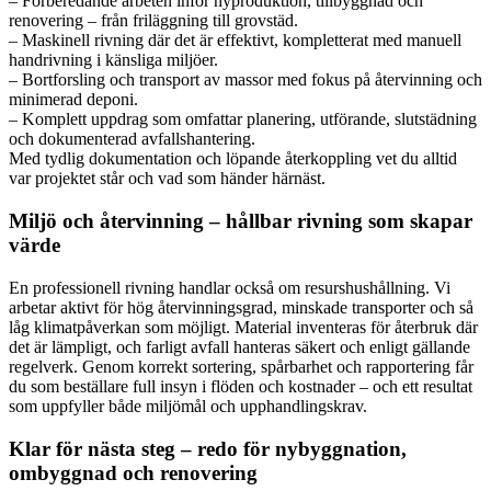
– Förberedande arbeten inför nyproduktion, tillbyggnad och
renovering – från friläggning till grovstäd.
– Maskinell rivning där det är effektivt, kompletterat med manuell
handrivning i känsliga miljöer.
– Bortforsling och transport av massor med fokus på återvinning och
minimerad deponi.
– Komplett uppdrag som omfattar planering, utförande, slutstädning
och dokumenterad avfallshantering.
Med tydlig dokumentation och löpande återkoppling vet du alltid
var projektet står och vad som händer härnäst.
Miljö och återvinning – hållbar rivning som skapar
värde
En professionell rivning handlar också om resurshushållning. Vi
arbetar aktivt för hög återvinningsgrad, minskade transporter och så
låg klimatpåverkan som möjligt. Material inventeras för återbruk där
det är lämpligt, och farligt avfall hanteras säkert och enligt gällande
regelverk. Genom korrekt sortering, spårbarhet och rapportering får
du som beställare full insyn i flöden och kostnader – och ett resultat
som uppfyller både miljömål och upphandlingskrav.
Klar för nästa steg – redo för nybyggnation,
ombyggnad och renovering