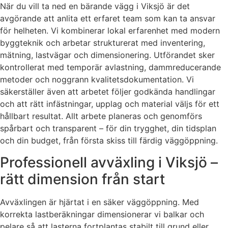
När du vill ta ned en bärande vägg i Viksjö är det
avgörande att anlita ett erfaret team som kan ta ansvar
för helheten. Vi kombinerar lokal erfarenhet med modern
byggteknik och arbetar strukturerat med inventering,
mätning, lastvägar och dimensionering. Utförandet sker
kontrollerat med temporär avlastning, dammreducerande
metoder och noggrann kvalitetsdokumentation. Vi
säkerställer även att arbetet följer godkända handlingar
och att rätt infästningar, upplag och material väljs för ett
hållbart resultat. Allt arbete planeras och genomförs
spårbart och transparent – för din trygghet, din tidsplan
och din budget, från första skiss till färdig väggöppning.
Professionell avväxling i Viksjö –
rätt dimension från start
Avväxlingen är hjärtat i en säker väggöppning. Med
korrekta lastberäkningar dimensionerar vi balkar och
pelare så att lasterna fortplantas stabilt till grund eller