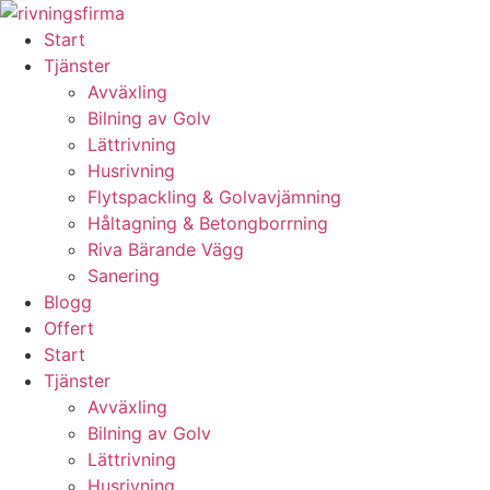
Skip
to
Start
content
Tjänster
Avväxling
Bilning av Golv
Lättrivning
Husrivning
Flytspackling & Golvavjämning
Håltagning & Betongborrning
Riva Bärande Vägg
Sanering
Blogg
Offert
Start
Tjänster
Avväxling
Bilning av Golv
Lättrivning
Husrivning