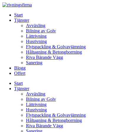
Skip
to
Start
content
Tjänster
Avväxling
Bilning av Golv
Lättrivning
Husrivning
Flytspackling & Golvavjämning
Håltagning & Betongborrning
Riva Bärande Vägg
Sanering
Blogg
Offert
Start
Tjänster
Avväxling
Bilning av Golv
Lättrivning
Husrivning
Flytspackling & Golvavjämning
Håltagning & Betongborrning
Riva Bärande Vägg
Sanering