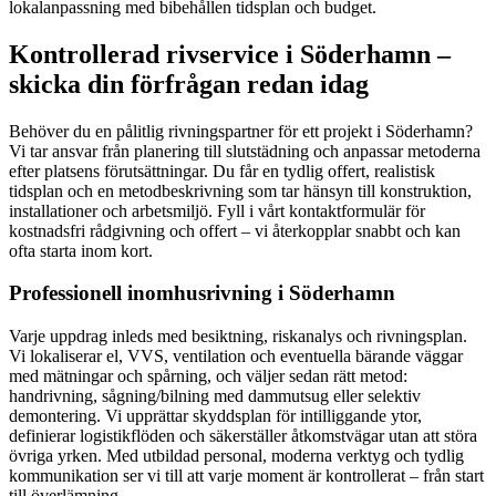
lokalanpassning med bibehållen tidsplan och budget.
Kontrollerad rivservice i Söderhamn –
skicka din förfrågan redan idag
Behöver du en pålitlig rivningspartner för ett projekt i Söderhamn?
Vi tar ansvar från planering till slutstädning och anpassar metoderna
efter platsens förutsättningar. Du får en tydlig offert, realistisk
tidsplan och en metodbeskrivning som tar hänsyn till konstruktion,
installationer och arbetsmiljö. Fyll i vårt kontaktformulär för
kostnadsfri rådgivning och offert – vi återkopplar snabbt och kan
ofta starta inom kort.
Professionell inomhusrivning i Söderhamn
Varje uppdrag inleds med besiktning, riskanalys och rivningsplan.
Vi lokaliserar el, VVS, ventilation och eventuella bärande väggar
med mätningar och spårning, och väljer sedan rätt metod:
handrivning, sågning/bilning med dammutsug eller selektiv
demontering. Vi upprättar skyddsplan för intilliggande ytor,
definierar logistikflöden och säkerställer åtkomstvägar utan att störa
övriga yrken. Med utbildad personal, moderna verktyg och tydlig
kommunikation ser vi till att varje moment är kontrollerat – från start
till överlämning.