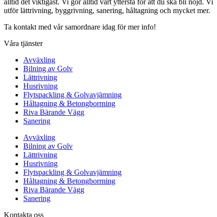
alltid det viktigast. Vi gör alltid vårt yttersta för att du ska bli nöjd. Vi
utför lättrivning, byggrivning, sanering, håltagning och mycket mer.
Ta kontakt med vår samordnare idag för mer info!
Våra tjänster
Avväxling
Bilning av Golv
Lättrivning
Husrivning
Flytspackling & Golvavjämning
Håltagning & Betongborrning
Riva Bärande Vägg
Sanering
Avväxling
Bilning av Golv
Lättrivning
Husrivning
Flytspackling & Golvavjämning
Håltagning & Betongborrning
Riva Bärande Vägg
Sanering
Kontakta oss