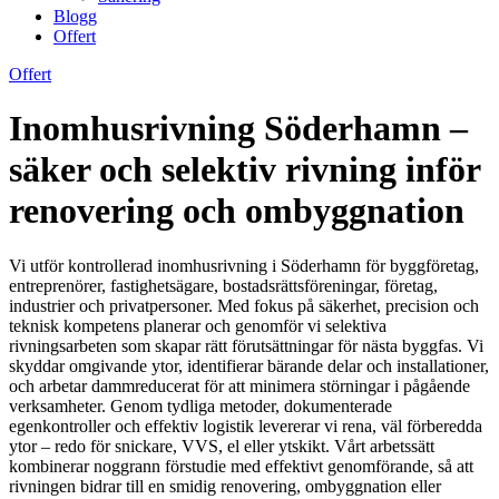
Blogg
Offert
Offert
Inomhusrivning Söderhamn –
säker och selektiv rivning inför
renovering och ombyggnation
Vi utför kontrollerad inomhusrivning i Söderhamn för byggföretag,
entreprenörer, fastighetsägare, bostadsrättsföreningar, företag,
industrier och privatpersoner. Med fokus på säkerhet, precision och
teknisk kompetens planerar och genomför vi selektiva
rivningsarbeten som skapar rätt förutsättningar för nästa byggfas. Vi
skyddar omgivande ytor, identifierar bärande delar och installationer,
och arbetar dammreducerat för att minimera störningar i pågående
verksamheter. Genom tydliga metoder, dokumenterade
egenkontroller och effektiv logistik levererar vi rena, väl förberedda
ytor – redo för snickare, VVS, el eller ytskikt. Vårt arbetssätt
kombinerar noggrann förstudie med effektivt genomförande, så att
rivningen bidrar till en smidig renovering, ombyggnation eller