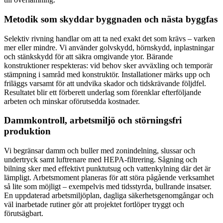
Metodik som skyddar byggnaden och nästa byggfas
Selektiv rivning handlar om att ta ned exakt det som krävs – varken
mer eller mindre. Vi använder golvskydd, hörnskydd, inplastningar
och stänkskydd för att säkra omgivande ytor. Bärande
konstruktioner respekteras: vid behov sker avväxling och temporär
stämpning i samråd med konstruktör. Installationer märks upp och
friläggs varsamt för att undvika skador och tidskrävande följdfel.
Resultatet blir ett förberett underlag som förenklar efterföljande
arbeten och minskar oförutsedda kostnader.
Dammkontroll, arbetsmiljö och störningsfri
produktion
Vi begränsar damm och buller med zonindelning, slussar och
undertryck samt luftrenare med HEPA-filtrering. Sågning och
bilning sker med effektivt punktutsug och vattenkylning där det är
lämpligt. Arbetsmoment planeras för att störa pågående verksamhet
så lite som möjligt – exempelvis med tidsstyrda, bullrande insatser.
En uppdaterad arbetsmiljöplan, dagliga säkerhetsgenomgångar och
väl inarbetade rutiner gör att projektet fortlöper tryggt och
förutsägbart.