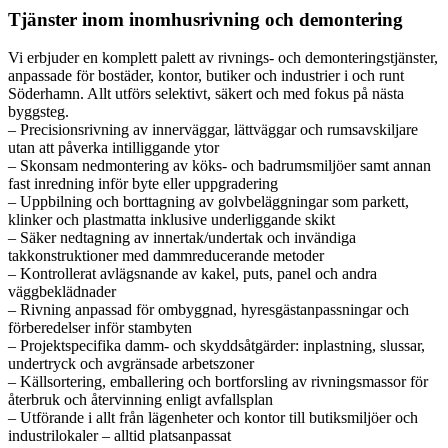
Tjänster inom inomhusrivning och demontering
Vi erbjuder en komplett palett av rivnings- och demonteringstjänster,
anpassade för bostäder, kontor, butiker och industrier i och runt
Söderhamn. Allt utförs selektivt, säkert och med fokus på nästa
byggsteg.
– Precisionsrivning av innerväggar, lättväggar och rumsavskiljare
utan att påverka intilliggande ytor
– Skonsam nedmontering av köks- och badrumsmiljöer samt annan
fast inredning inför byte eller uppgradering
– Uppbilning och borttagning av golvbeläggningar som parkett,
klinker och plastmatta inklusive underliggande skikt
– Säker nedtagning av innertak/undertak och invändiga
takkonstruktioner med dammreducerande metoder
– Kontrollerat avlägsnande av kakel, puts, panel och andra
väggbeklädnader
– Rivning anpassad för ombyggnad, hyresgästanpassningar och
förberedelser inför stambyten
– Projektspecifika damm- och skyddsåtgärder: inplastning, slussar,
undertryck och avgränsade arbetszoner
– Källsortering, emballering och bortforsling av rivningsmassor för
återbruk och återvinning enligt avfallsplan
– Utförande i allt från lägenheter och kontor till butiksmiljöer och
industrilokaler – alltid platsanpassat