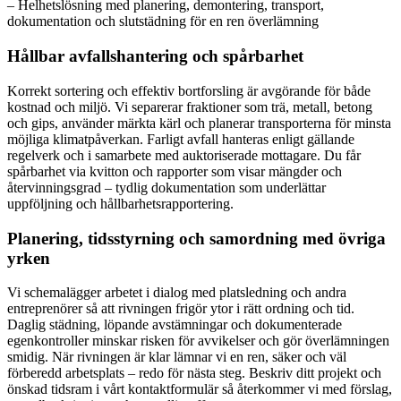
– Helhetslösning med planering, demontering, transport,
dokumentation och slutstädning för en ren överlämning
Hållbar avfallshantering och spårbarhet
Korrekt sortering och effektiv bortforsling är avgörande för både
kostnad och miljö. Vi separerar fraktioner som trä, metall, betong
och gips, använder märkta kärl och planerar transporterna för minsta
möjliga klimatpåverkan. Farligt avfall hanteras enligt gällande
regelverk och i samarbete med auktoriserade mottagare. Du får
spårbarhet via kvitton och rapporter som visar mängder och
återvinningsgrad – tydlig dokumentation som underlättar
uppföljning och hållbarhetsrapportering.
Planering, tidsstyrning och samordning med övriga
yrken
Vi schemalägger arbetet i dialog med platsledning och andra
entreprenörer så att rivningen frigör ytor i rätt ordning och tid.
Daglig städning, löpande avstämningar och dokumenterade
egenkontroller minskar risken för avvikelser och gör överlämningen
smidig. När rivningen är klar lämnar vi en ren, säker och väl
förberedd arbetsplats – redo för nästa steg. Beskriv ditt projekt och
önskad tidsram i vårt kontaktformulär så återkommer vi med förslag,