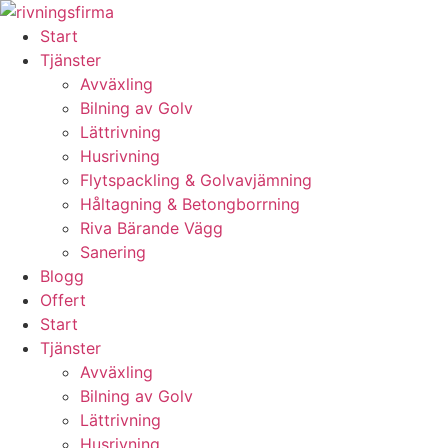
Skip
to
Start
content
Tjänster
Avväxling
Bilning av Golv
Lättrivning
Husrivning
Flytspackling & Golvavjämning
Håltagning & Betongborrning
Riva Bärande Vägg
Sanering
Blogg
Offert
Start
Tjänster
Avväxling
Bilning av Golv
Lättrivning
Husrivning