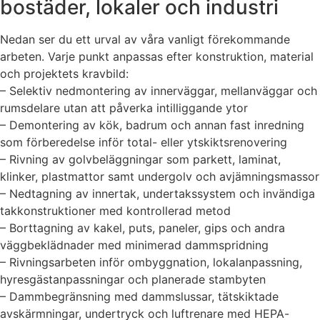
bostäder, lokaler och industri
Nedan ser du ett urval av våra vanligt förekommande
arbeten. Varje punkt anpassas efter konstruktion, material
och projektets kravbild:
– Selektiv nedmontering av innerväggar, mellanväggar och
rumsdelare utan att påverka intilliggande ytor
– Demontering av kök, badrum och annan fast inredning
som förberedelse inför total- eller ytskiktsrenovering
– Rivning av golvbeläggningar som parkett, laminat,
klinker, plastmattor samt undergolv och avjämningsmassor
– Nedtagning av innertak, undertakssystem och invändiga
takkonstruktioner med kontrollerad metod
– Borttagning av kakel, puts, paneler, gips och andra
väggbeklädnader med minimerad dammspridning
– Rivningsarbeten inför ombyggnation, lokalanpassning,
hyresgästanpassningar och planerade stambyten
– Dammbegränsning med dammslussar, tätskiktade
avskärmningar, undertryck och luftrenare med HEPA-