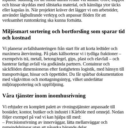
och hissar skyddas med slitstarka material, och känsliga ytor täcks
eller kapslas in. När projektet kräver det lägger vi om arbetstider,
använder lågbullrande verktyg och anpassar flöden för att
verksamhet runtomkring ska kunna fortsätta.
Miljösmart sortering och bortforsling som sparar tid
och kostnad
Vi planerar avfallshanteringen från start för att korta ledtider och
maximera återvinning. På plats källsorterar vi i tydliga fraktioner –
exempelvis trä, metall, betong/tegel, gips, plast och elavfall – och
hanterar farligt avfall via godkända partners. Containrar och
säckflöden dimensioneras efter fastighetens logistik, med hänsyn till
transportvägar, hissar och öppettider. Du får spårbar dokumentation
med vågkvitton och mottagningsintyg, vilket underlättar
miljörapportering och uppföljning.
Våra tjänster inom inomhusrivning
Vi erbjuder en komplett palett av rivningstjänster anpassade till
bostäder, kontor, butiker och industri i Kårböle med omnejd. Nedan
följer exempel på vad vi kan hjälpa till med:
– Precisionsrivning av innerväggar, lätta mellanväggar och
rumsindelningar utan att påverka bärande delar.