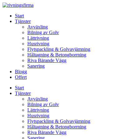
Skip
to
Start
content
Tjänster
Avväxling
Bilning av Golv
Lättrivning
Husrivning
Flytspackling & Golvavjämning
Håltagning & Betongborrning
Riva Bärande Vägg
Sanering
Blogg
Offert
Start
Tjänster
Avväxling
Bilning av Golv
Lättrivning
Husrivning
Flytspackling & Golvavjämning
Håltagning & Betongborrning
Riva Bärande Vägg
Sanering