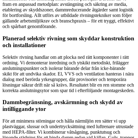
fram en anpassad metodplan: avstängning och säkring av media,
etablering av skyddszoner, dammreducerande åtgärder samt logistik
för bortforsling. Allt utförs av utbildade rivningstekniker som följer
gällande arbetsmiljökrav och branschpraxis – för ett tryggt, effektivt
och spårbart genomförande.
Planerad selektiv rivning som skyddar konstruktion
och installationer
Selektiv rivning handlar om att plocka ned rätt komponenter i rätt
ordning. Vi demonterar inredning och ytskikt metodiskt, frilägger
anslutningspunkter och isolerar bärande delar från icke-bärande
skikt för att undvika skador. El, VVS och ventilation hanteras i nära
dialog med berörda yrkesgrupper, där provisorier och temporära
lösningar säkrar drift när så krävs. Resultatet blir en ren stomme och
korrekta anslutningsytor som spar tid i efterföljande montageskeden.
Dammbegränsning, avskärmning och skydd av
intilliggande ytor
För att minimera störningar och hålla närmiljön ren sätter vi upp
plastväggar, slussar och undertrycksättning med luftrenare utrustade
med HEPA-filter. Vi kombinerar våtsågning, punktutsug och
löpande städning för att binda damm redan vid källan. Golv, trappor