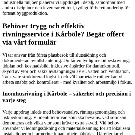
industriella miljöer planerar vi uppdraget i detalj, samordnar med
andra discipliner och levererar ett rent, tydligt förberett underlag för
fortsatt byggproduktion.
Behöver trygg och effektiv
rivningsservice i Kårböle? Begär offert
via vårt formulär
Vi tar ansvar från första platsbesök till slutstädning och
dokumenterad avfallshantering. Du får en tydlig metodbeskrivning,
tidplan och kostnadsbild, inklusive åtgärder för dammkontroll,
skydd av ytor och säkra avstängningar av el, vatten och ventilation.
Tack vare strukturerad logistik och väl inarbetade rutiner kan vi
arbeta snabbt och kontrollerat – med kvalitet och arbetsmiljö i fokus.
Inomhusrivning i Kårböle – säkerhet och precision i
varje steg
Varje uppdrag inleds med behovsanalys, ritningsgenomgång och
riskbedömning. Vi identifierar vad som ska bevaras, vad som kan
demonteras och vilka ytor som kräver extra skydd. Vid behov
använder vi ledningssökning och materialskanning för att lokalisera
installationer och armering innan arbete påbörjas. Därefter tar vi