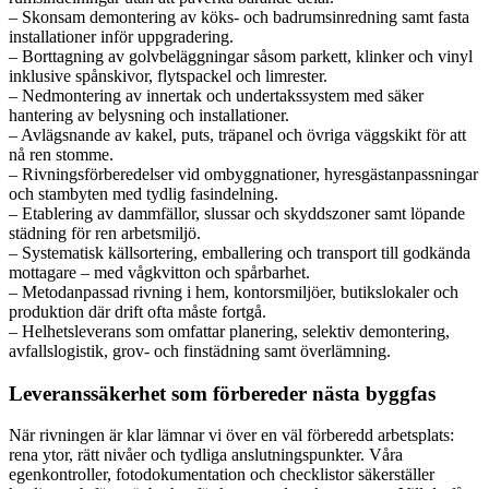
– Skonsam demontering av köks- och badrumsinredning samt fasta
installationer inför uppgradering.
– Borttagning av golvbeläggningar såsom parkett, klinker och vinyl
inklusive spånskivor, flytspackel och limrester.
– Nedmontering av innertak och undertakssystem med säker
hantering av belysning och installationer.
– Avlägsnande av kakel, puts, träpanel och övriga väggskikt för att
nå ren stomme.
– Rivningsförberedelser vid ombyggnationer, hyresgästanpassningar
och stambyten med tydlig fasindelning.
– Etablering av dammfällor, slussar och skyddszoner samt löpande
städning för ren arbetsmiljö.
– Systematisk källsortering, emballering och transport till godkända
mottagare – med vågkvitton och spårbarhet.
– Metodanpassad rivning i hem, kontorsmiljöer, butikslokaler och
produktion där drift ofta måste fortgå.
– Helhetsleverans som omfattar planering, selektiv demontering,
avfallslogistik, grov- och finstädning samt överlämning.
Leveranssäkerhet som förbereder nästa byggfas
När rivningen är klar lämnar vi över en väl förberedd arbetsplats:
rena ytor, rätt nivåer och tydliga anslutningspunkter. Våra
egenkontroller, fotodokumentation och checklistor säkerställer