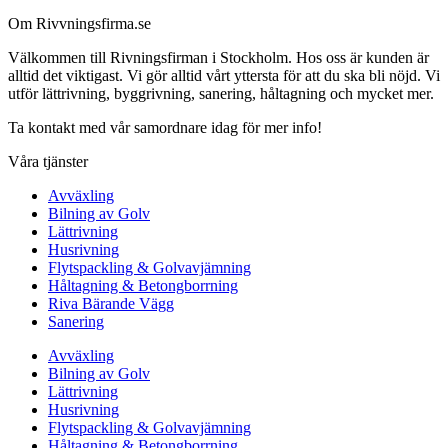
Om Rivvningsfirma.se
Välkommen till Rivningsfirman i Stockholm. Hos oss är kunden är
alltid det viktigast. Vi gör alltid vårt yttersta för att du ska bli nöjd. Vi
utför lättrivning, byggrivning, sanering, håltagning och mycket mer.
Ta kontakt med vår samordnare idag för mer info!
Våra tjänster
Avväxling
Bilning av Golv
Lättrivning
Husrivning
Flytspackling & Golvavjämning
Håltagning & Betongborrning
Riva Bärande Vägg
Sanering
Avväxling
Bilning av Golv
Lättrivning
Husrivning
Flytspackling & Golvavjämning
Håltagning & Betongborrning