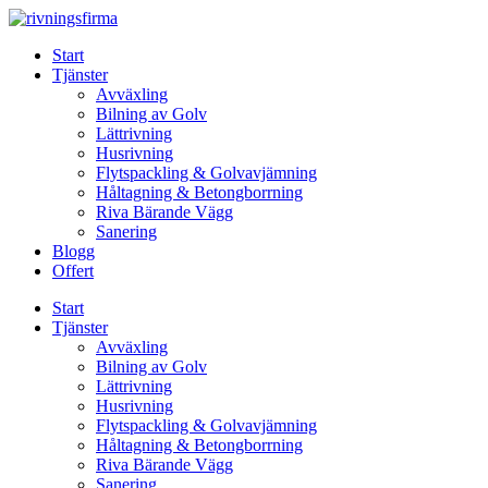
Skip
to
Start
content
Tjänster
Avväxling
Bilning av Golv
Lättrivning
Husrivning
Flytspackling & Golvavjämning
Håltagning & Betongborrning
Riva Bärande Vägg
Sanering
Blogg
Offert
Start
Tjänster
Avväxling
Bilning av Golv
Lättrivning
Husrivning
Flytspackling & Golvavjämning
Håltagning & Betongborrning
Riva Bärande Vägg
Sanering