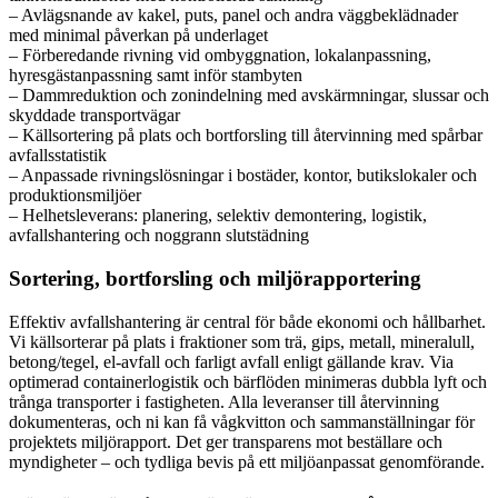
– Avlägsnande av kakel, puts, panel och andra väggbeklädnader
med minimal påverkan på underlaget
– Förberedande rivning vid ombyggnation, lokalanpassning,
hyresgästanpassning samt inför stambyten
– Dammreduktion och zonindelning med avskärmningar, slussar och
skyddade transportvägar
– Källsortering på plats och bortforsling till återvinning med spårbar
avfallsstatistik
– Anpassade rivningslösningar i bostäder, kontor, butikslokaler och
produktionsmiljöer
– Helhetsleverans: planering, selektiv demontering, logistik,
avfallshantering och noggrann slutstädning
Sortering, bortforsling och miljörapportering
Effektiv avfallshantering är central för både ekonomi och hållbarhet.
Vi källsorterar på plats i fraktioner som trä, gips, metall, mineralull,
betong/tegel, el-avfall och farligt avfall enligt gällande krav. Via
optimerad containerlogistik och bärflöden minimeras dubbla lyft och
trånga transporter i fastigheten. Alla leveranser till återvinning
dokumenteras, och ni kan få vågkvitton och sammanställningar för
projektets miljörapport. Det ger transparens mot beställare och
myndigheter – och tydliga bevis på ett miljöanpassat genomförande.