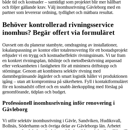
både tid och kostnader – samtidigt som projektet blir mer hållbart
och följer gällande krav. Välj inomhusrivning Gävleborg med en
partner som levererar ordning, tydlighet och mätbara resultat.
Behöver kontrollerad rivningsservice
inomhus? Begär offert via formuläret
Oavsett om du planerar stambyte, omdragning av installationer,
lokalanpassning av kontor eller totalrenovering för ett bostadsprojekt
erbjuder vi en trygg och kostnadseffektiv rivningsinsats. Vi tar fram
en konkret rivningsplan, tidslinje och metodbeskrivning anpassad
efter verksamheten i fastigheten för att minimera driftstopp och
störningar. Genom att kombinera selektiv rivning med
dammbegränsande åtgärder och smart logistik håller vi produktionen
igång – utan att kompromissa på säkerheten. Fyll i kontaktformuläret
för en kostnadsfri offert och en snabb återkoppling med förslag på
genomförande, tidplan och budget.
Professionell inomhusrivning inför renovering i
Gävleborg
Vi utför selektiv inomhusrivning i Gävle, Sandviken, Hudiksvall,
Bollnäs, Söderhamn och övriga delar av Gävleborgs län. Arbetet