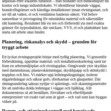
anpassas efter lokalens funktion – från bostäder och butiksmiljöer till
kontor och tunga industrilokaler. Vi identifierar bärande väggar,
brandcellsgränser och känsliga installationer innan rivningsstart, och
ser till att vatten, el och ventilation hanteras säkert. Vid behov
samordnar vi provtagning för misstänkta material och säkerställer
rätt hantering. Resultatet blir en ren och förberedd yta med exakta
gränser för nyproduktion, där snickare, VVS, el och plattsättare kan
starta sitt arbete utan hinder.
Planering, riskanalys och skydd – grunden för
tryggt arbete
Ett lyckat rivningsprojekt börjar med tydlig planering. Vi genomför
förbesiktning, upprättar material- och installationskartering samt tar
fram en arbetsmiljöplan och rivningsplan. Omgivande ytor skyddas
med dammslussar, plastavskärmningar, skyddspapp och stötskydd i
trapphus och hiss. Vi märker upp ledningsdragningar, isolerar
stigarledningar och säkrar golv, dörrkarmar och glaspartier. Där
ritningsunderlag saknas nyttjar vi spårnings- och skanningsmetoder
för att undvika dolda ledningar i väggar och bjälklag. Allt
dokumenteras så att beställare, förvaltare och efterföljande
entreprenörer vet exakt vad som är gjort – och vad som kan byggas
vidare på.
Damm- och störningskontroll med beprövade