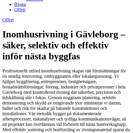
Blogg
Offert
Offert
Inomhusrivning i Gävleborg –
säker, selektiv och effektiv
inför nästa byggfas
Professionellt utförd inomhusrivning skapar rätt förutsättningar för
en smidig renovering, ombyggnation eller lokalanpassning. Vi
hjälper byggföretag, entreprenörer, fastighetsägare,
bostadsrättsföreningar, företag, industrier och privatpersoner i hela
Gävleborg med kontrollerad rivning där säkerhet, precision och
tidshållning står i fokus. Genom noggrann planering, selektiv
demontering och skydd av omgivande ytor minimerar vi damm,
buller och risk för skador på bärande konstruktioner och
installationer. Vår metodik bygger på dokumenterade
arbetsprocesser, riskanalyser och tydliga kommunikationsvägar, så
att projektet kan överlämnas väl förberett till nästa hantverksgrupp.
Med effektiv sortering och bortforsling av rivningsmaterial sparar du