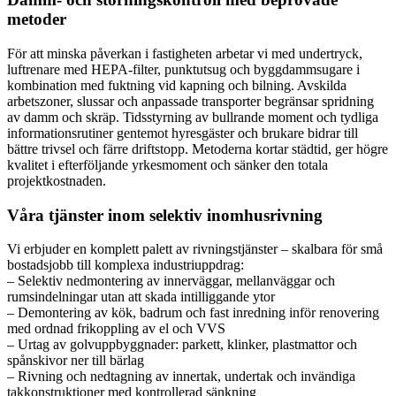
metoder
För att minska påverkan i fastigheten arbetar vi med undertryck,
luftrenare med HEPA-filter, punktutsug och byggdammsugare i
kombination med fuktning vid kapning och bilning. Avskilda
arbetszoner, slussar och anpassade transporter begränsar spridning
av damm och skräp. Tidsstyrning av bullrande moment och tydliga
informationsrutiner gentemot hyresgäster och brukare bidrar till
bättre trivsel och färre driftstopp. Metoderna kortar städtid, ger högre
kvalitet i efterföljande yrkesmoment och sänker den totala
projektkostnaden.
Våra tjänster inom selektiv inomhusrivning
Vi erbjuder en komplett palett av rivningstjänster – skalbara för små
bostadsjobb till komplexa industriuppdrag:
– Selektiv nedmontering av innerväggar, mellanväggar och
rumsindelningar utan att skada intilliggande ytor
– Demontering av kök, badrum och fast inredning inför renovering
med ordnad frikoppling av el och VVS
– Urtag av golvuppbyggnader: parkett, klinker, plastmattor och
spånskivor ner till bärlag
– Rivning och nedtagning av innertak, undertak och invändiga
takkonstruktioner med kontrollerad sänkning