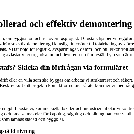
ollerad och effektiv demontering 
ion, ombyggnation och renoveringsprojekt. I Gustafs hjälper vi byggföreta
från selektiv demontering i känsliga interiörer till totalrivning av stö
ts. Vi tar höjd för logistik, avspärrningar, damm- och bullerkontroll sa
 avlastar vi er organisation och levererar en färdigställd yta som är 
stafs? Skicka din förfrågan via formuläret
 drift eller en villa som ska byggas om arbetar vi strukturerat och säke
. Beskriv kort ditt projekt i kontaktformuläret så återkommer vi med rådg
mnejd. I bostäder, kommersiella lokaler och industrier arbetar vi kontrol
 och precisa metoder för kapning, sågning och bilning hanterar vi allt
ts som lämnas städad och byggklar.
gställd rivning