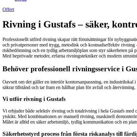
Offert
Rivning i Gustafs – säker, kontr
Professionellt utförd rivning skapar rätt förutsättningar för nybyggnat
och privatpersoner med trygg, metodisk och kostnadseffektiv rivning – 
riskbedömning och en tydlig arbetsmiljöplan som styr säkerheten på pla
Med beprövade metoder, erfarna rivningstekniker och modern utrustning
Behöver professionell rivningsservice i Gu
Oavsett om det gäller en interiör kontorsanpassning, en industrilokal i
säkrar tillstånd och tar fram en hållbar plan för avfall och återvinning
Vi utför rivning i Gustafs
Vi erbjuder både selektiv rivning och totalrivning i hela Gustafs med o
ytskikt. Med kombinationen av manuell rivning, maskinell demontering
Målet är alltid en säker arbetsmiljö, tydlig kommunikation och en pla
Säkerhetsstyrd process från första riskanalys till färdi