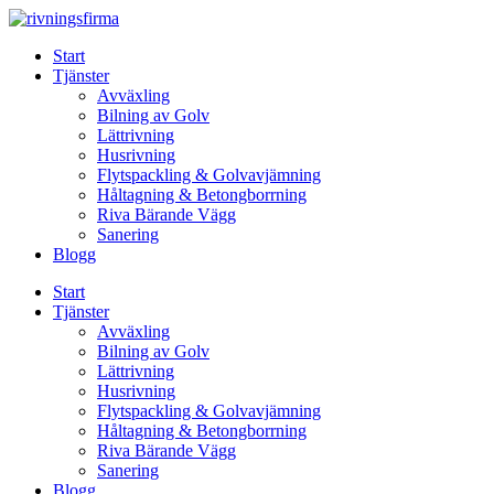
Skip
to
Start
content
Tjänster
Avväxling
Bilning av Golv
Lättrivning
Husrivning
Flytspackling & Golvavjämning
Håltagning & Betongborrning
Riva Bärande Vägg
Sanering
Blogg
Start
Tjänster
Avväxling
Bilning av Golv
Lättrivning
Husrivning
Flytspackling & Golvavjämning
Håltagning & Betongborrning
Riva Bärande Vägg
Sanering
Blogg