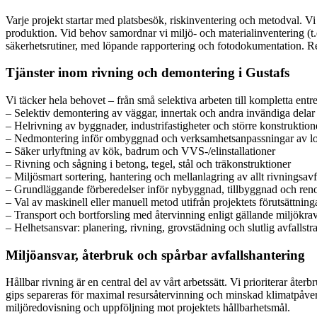
Varje projekt startar med platsbesök, riskinventering och metodval. 
produktion. Vid behov samordnar vi miljö- och materialinventering (t.ex
säkerhetsrutiner, med löpande rapportering och fotodokumentation. Resu
Tjänster inom rivning och demontering i Gustafs
Vi täcker hela behovet – från små selektiva arbeten till kompletta entr
– Selektiv demontering av väggar, innertak och andra invändiga delar
– Helrivning av byggnader, industrifastigheter och större konstruktion
– Nedmontering inför ombyggnad och verksamhetsanpassningar av lo
– Säker urlyftning av kök, badrum och VVS-/elinstallationer
– Rivning och sågning i betong, tegel, stål och träkonstruktioner
– Miljösmart sortering, hantering och mellanlagring av allt rivningsavf
– Grundläggande förberedelser inför nybyggnad, tillbyggnad och ren
– Val av maskinell eller manuell metod utifrån projektets förutsättning
– Transport och bortforsling med återvinning enligt gällande miljökra
– Helhetsansvar: planering, rivning, grovstädning och slutlig avfallstr
Miljöansvar, återbruk och spårbar avfallshantering
Hållbar rivning är en central del av vårt arbetssätt. Vi prioriterar åter
gips separeras för maximal resursåtervinning och minskad klimatpåverk
miljöredovisning och uppföljning mot projektets hållbarhetsmål.