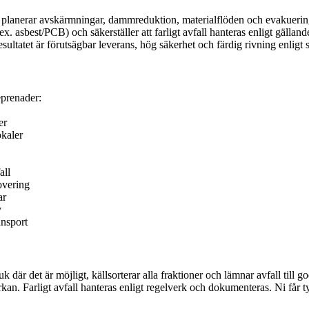
Vi planerar avskärmningar, dammreduktion, materialflöden och evakuerin
. asbest/PCB) och säkerställer att farligt avfall hanteras enligt gällan
ltatet är förutsägbar leverans, hög säkerhet och färdig rivning enligt s
eprenader:
er
kaler
all
overing
ar
v
ansport
bruk där det är möjligt, källsorterar alla fraktioner och lämnar avfall till
an. Farligt avfall hanteras enligt regelverk och dokumenteras. Ni får t