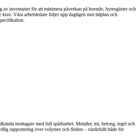
g av inventarier för att minimera påverkan på boende, hyresgäster och
de krav. Våra arbetsledare följer upp dagligen mot tidplan och
pecifikation.
 godkända mottagare med full spårbarhet. Metaller, trä, betong, tegel och
ydlig rapportering över volymer och flöden – värdefullt både för