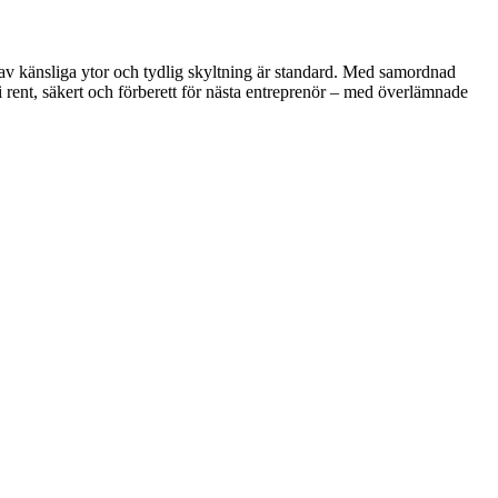
d av känsliga ytor och tydlig skyltning är standard. Med samordnad
vi rent, säkert och förberett för nästa entreprenör – med överlämnade