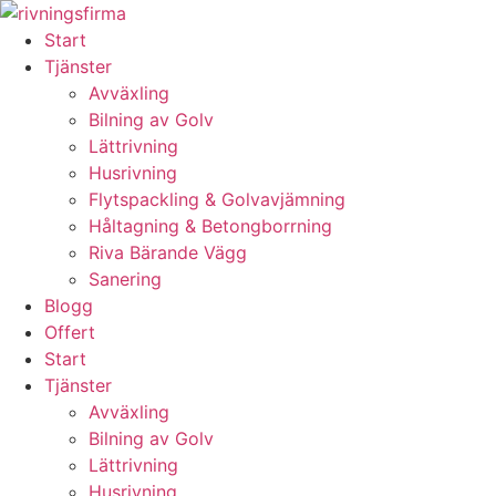
Skip
to
Start
content
Tjänster
Avväxling
Bilning av Golv
Lättrivning
Husrivning
Flytspackling & Golvavjämning
Håltagning & Betongborrning
Riva Bärande Vägg
Sanering
Blogg
Offert
Start
Tjänster
Avväxling
Bilning av Golv
Lättrivning
Husrivning