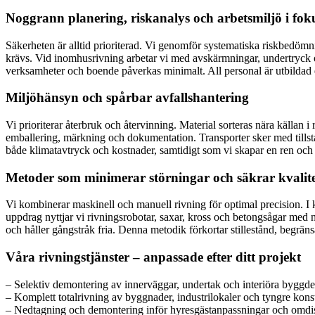
Noggrann planering, riskanalys och arbetsmiljö i fok
Säkerheten är alltid prioriterad. Vi genomför systematiska riskbedömn
krävs. Vid inomhusrivning arbetar vi med avskärmningar, undertryck och
verksamheter och boende påverkas minimalt. All personal är utbildad enl
Miljöhänsyn och spårbar avfallshantering
Vi prioriterar återbruk och återvinning. Material sorteras nära källan i
emballering, märkning och dokumentation. Transporter sker med tillst
både klimatavtryck och kostnader, samtidigt som vi skapar en ren oc
Metoder som minimerar störningar och säkrar kvalit
Vi kombinerar maskinell och manuell rivning för optimal precision. I
uppdrag nyttjar vi rivningsrobotar, saxar, kross och betongsågar med no
och håller gångstråk fria. Denna metodik förkortar stillestånd, begränsa
Våra rivningstjänster – anpassade efter ditt projekt
– Selektiv demontering av innerväggar, undertak och interiöra bygg
– Komplett totalrivning av byggnader, industrilokaler och tyngre kons
– Nedtagning och demontering inför hyresgästanpassningar och omdis