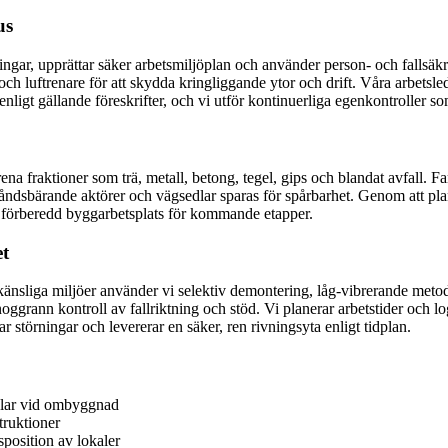
us
ingar, upprättar säker arbetsmiljöplan och använder person- och fallsäk
 luftrenare för att skydda kringliggande ytor och drift. Våra arbetsleda
igt gällande föreskrifter, och vi utför kontinuerliga egenkontroller som
 rena fraktioner som trä, metall, betong, tegel, gips och blandat avfall. F
åndsbärande aktörer och vägsedlar sparas för spårbarhet. Genom att pla
h förberedd byggarbetsplats för kommande etapper.
et
 känsliga miljöer använder vi selektiv demontering, låg-vibrerande me
ggrann kontroll av fallriktning och stöd. Vi planerar arbetstider och log
r störningar och levererar en säker, ren rivningsyta enligt tidplan.
delar vid ombyggnad
truktioner
position av lokaler