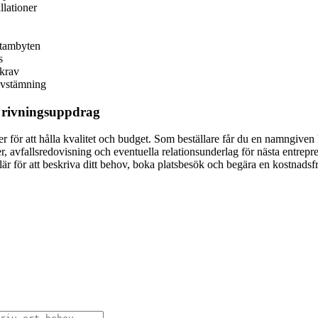
llationer
stambyten
s
ökrav
 avstämning
lt rivningsuppdrag
ter för att hålla kvalitet och budget. Som beställare får du en namngive
, avfallsredovisning och eventuella relationsunderlag för nästa entrepr
är för att beskriva ditt behov, boka platsbesök och begära en kostnadsf