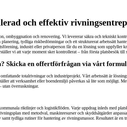
llerad och effektiv rivningsentrep
tion, ombyggnation och renovering. Vi levererar säkra och tekniskt kont
nering, tydliga riskbedömningar och ett strukturerat arbetssätt hanter
tsförening, industri eller privatperson får du en lösning som uppfyller 
äller vi att varje moment sker kontrollerat – från första platsbesök till
a? Skicka en offertförfrågan via vårt formu
mfattande totalrivningar och industriprojekt. Vårt arbetssätt är lösningsor
ller att verksamhet eller boendemiljö påverkas så lite som möjligt. Med
 – utan överraskningar.
munala riktlinjer och logistikflöden. Varje uppdrag inleds med platsbe
rivningsplan med metodval, maskinresurser och skyddsåtgärder anpassade e
amt tydliga rutiner för hantering av rivningsmassor. Resultatet är en t