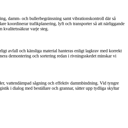
ring, damm- och bullerbegränsning samt vibrationskontroll där så
re koordinerar trafikplanering, lyft och transporter så att närliggande
 kvalitetssäkrar varje steg.
arligt avfall och känsliga material hanteras enligt lagkrav med korrekt
nera demontering och sortering redan i rivningsskedet minskar vi
toder, vattendämpad sågning och effektiv dammbindning. Vid tyngre
istik i dialog med beställare och grannar, sätter upp tydliga skyltar