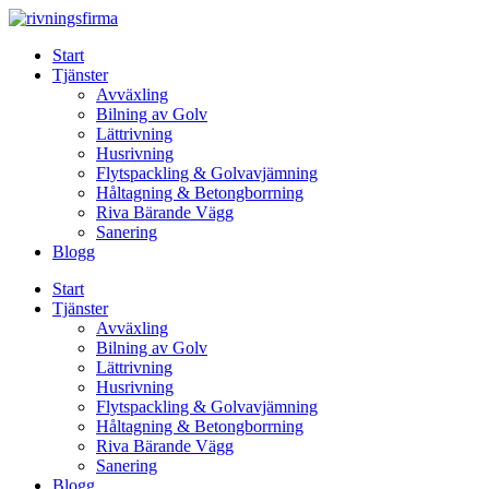
Skip
to
Start
content
Tjänster
Avväxling
Bilning av Golv
Lättrivning
Husrivning
Flytspackling & Golvavjämning
Håltagning & Betongborrning
Riva Bärande Vägg
Sanering
Blogg
Start
Tjänster
Avväxling
Bilning av Golv
Lättrivning
Husrivning
Flytspackling & Golvavjämning
Håltagning & Betongborrning
Riva Bärande Vägg
Sanering
Blogg