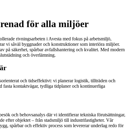
renad för alla miljöer
rollerade rivningsarbeten i Avesta med fokus på arbetsmiljö,
ar vi såväl byggnader och konstruktioner som interiöra miljöer.
krav på säkerhet, spårbar avfallshantering och kvalitet. Med modern
 slutstädning och överlämning.
lär
ienterat och tidseffektivt: vi planerar logistik, tillträden och
 fasta kontaktvägar, tydliga tidplaner och kontinuerliga
sök och behovsanalys där vi identifierar tekniska förutsättningar,
fter objektet – från stadsmiljö till industrifastigheter. Vår
rygg, spårbar och effektiv process som levererar underlag redo för