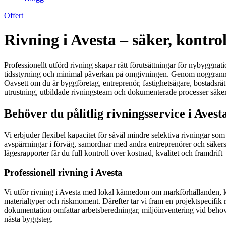
Offert
Rivning i Avesta – säker, kontro
Professionellt utförd rivning skapar rätt förutsättningar för nybyggna
tidsstyrning och minimal påverkan på omgivningen. Genom noggrann pla
Oavsett om du är byggföretag, entreprenör, fastighetsägare, bostadsrät
utrustning, utbildade rivningsteam och dokumenterade processer säkerst
Behöver du pålitlig rivningsservice i Avest
Vi erbjuder flexibel kapacitet för såväl mindre selektiva rivningar som o
avspärrningar i förväg, samordnar med andra entreprenörer och säkerstä
lägesrapporter får du full kontroll över kostnad, kvalitet och framdrift
Professionell rivning i Avesta
Vi utför rivning i Avesta med lokal kännedom om markförhållanden, kom
materialtyper och riskmoment. Därefter tar vi fram en projektspecifik 
dokumentation omfattar arbetsberedningar, miljöinventering vid behov s
nästa byggsteg.