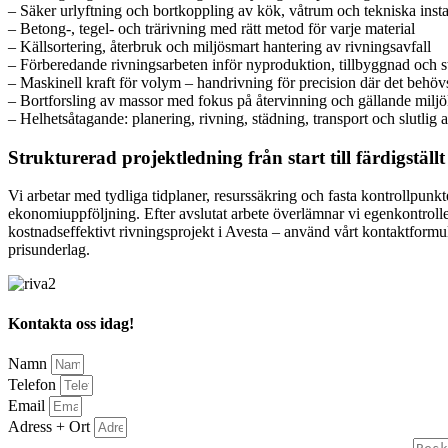
– Säker urlyftning och bortkoppling av kök, våtrum och tekniska insta
– Betong-, tegel- och trärivning med rätt metod för varje material
– Källsortering, återbruk och miljösmart hantering av rivningsavfall
– Förberedande rivningsarbeten inför nyproduktion, tillbyggnad och 
– Maskinell kraft för volym – handrivning för precision där det behöv
– Bortforsling av massor med fokus på återvinning och gällande milj
– Helhetsåtagande: planering, rivning, städning, transport och slutlig
Strukturerad projektledning från start till färdigstäl
Vi arbetar med tydliga tidplaner, resurssäkring och fasta kontrollpunk
ekonomiuppföljning. Efter avslutat arbete överlämnar vi egenkontroller
kostnadseffektivt rivningsprojekt i Avesta – använd vårt kontaktformul
prisunderlag.
Kontakta oss idag!
Namn
Telefon
Email
Adress + Ort