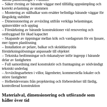
– Säker rivning av bärande väggar med tillfällig uppstämpling och
korrekt avlastning av stommen
– Montering av stålbalkar som ersätter befintliga bärande väggar för
långsiktig stabilitet
– Dimensionering av avväxling utifrån verkliga belastningar,
spännvidder och upplag
– Förstärkning av bärande konstruktioner vid renovering och
ombyggnad för ökad kapacitet
– Skapande av öppningar mellan kök och vardagsrum för en ljusare,
mer öppen planlösning
– Installation av pelare, balkar och skräddarsydda
förstärkningslösningar anpassade till objektet
– Tekniska bedömningar och riskanalyser inför ingrepp i bärande
delar av fastigheten
– Full samordning med konstruktör och framtagning av nödvändigt
tekniskt underlag
– Avväxlingsarbeten i villor, lägenheter, kommersiella lokaler och
större fastigheter
– Helhetsleverans från projektering och förberedelser till färdig,
kontrollerad konstruktion
Materialval, dimensionering och utförande som
håller över tid