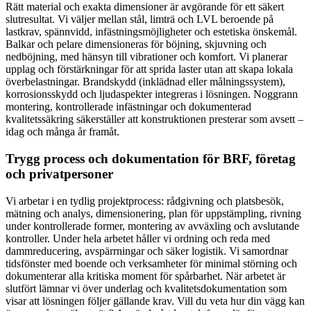
Rätt material och exakta dimensioner är avgörande för ett säkert
slutresultat. Vi väljer mellan stål, limträ och LVL beroende på
lastkrav, spännvidd, infästningsmöjligheter och estetiska önskemål.
Balkar och pelare dimensioneras för böjning, skjuvning och
nedböjning, med hänsyn till vibrationer och komfort. Vi planerar
upplag och förstärkningar för att sprida laster utan att skapa lokala
överbelastningar. Brandskydd (inklädnad eller målningssystem),
korrosionsskydd och ljudaspekter integreras i lösningen. Noggrann
montering, kontrollerade infästningar och dokumenterad
kvalitetssäkring säkerställer att konstruktionen presterar som avsett –
idag och många år framåt.
Trygg process och dokumentation för BRF, företag
och privatpersoner
Vi arbetar i en tydlig projektprocess: rådgivning och platsbesök,
mätning och analys, dimensionering, plan för uppstämpling, rivning
under kontrollerade former, montering av avväxling och avslutande
kontroller. Under hela arbetet håller vi ordning och reda med
dammreducering, avspärrningar och säker logistik. Vi samordnar
tidsfönster med boende och verksamheter för minimal störning och
dokumenterar alla kritiska moment för spårbarhet. När arbetet är
slutfört lämnar vi över underlag och kvalitetsdokumentation som
visar att lösningen följer gällande krav. Vill du veta hur din vägg kan