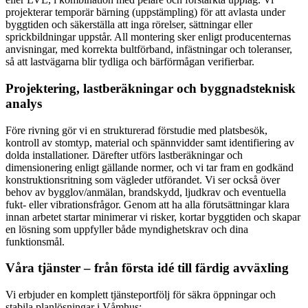
projekterar temporär bärning (uppstämpling) för att avlasta under
byggtiden och säkerställa att inga rörelser, sättningar eller
sprickbildningar uppstår. All montering sker enligt producenternas
anvisningar, med korrekta bultförband, infästningar och toleranser,
så att lastvägarna blir tydliga och bärförmågan verifierbar.
Projektering, lastberäkningar och byggnadsteknisk
analys
Före rivning gör vi en strukturerad förstudie med platsbesök,
kontroll av stomtyp, material och spännvidder samt identifiering av
dolda installationer. Därefter utförs lastberäkningar och
dimensionering enligt gällande normer, och vi tar fram en godkänd
konstruktionsritning som vägleder utförandet. Vi ser också över
behov av bygglov/anmälan, brandskydd, ljudkrav och eventuella
fukt- eller vibrationsfrågor. Genom att ha alla förutsättningar klara
innan arbetet startar minimerar vi risker, kortar byggtiden och skapar
en lösning som uppfyller både myndighetskrav och dina
funktionsmål.
Våra tjänster – från första idé till färdig avväxling
Vi erbjuder en komplett tjänsteportfölj för säkra öppningar och
stabila planlösningar i Våmhus: