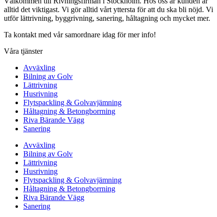
Välkommen till Rivningsfirman i Stockholm. Hos oss är kunden är
alltid det viktigast. Vi gör alltid vårt yttersta för att du ska bli nöjd. Vi
utför lättrivning, byggrivning, sanering, håltagning och mycket mer.
Ta kontakt med vår samordnare idag för mer info!
Våra tjänster
Avväxling
Bilning av Golv
Lättrivning
Husrivning
Flytspackling & Golvavjämning
Håltagning & Betongborrning
Riva Bärande Vägg
Sanering
Avväxling
Bilning av Golv
Lättrivning
Husrivning
Flytspackling & Golvavjämning
Håltagning & Betongborrning
Riva Bärande Vägg
Sanering