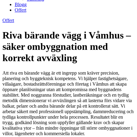
Blogg
Offert
Offert
Riva bärande vägg i Våmhus –
säker ombyggnation med
korrekt avväxling
Att riva en bärande vägg är ett ingrepp som kräver precision,
planering och byggteknisk kompetens. Vi hjälper fastighetsägare,
villaägare, bostadsrättsföreningar och företag i Våmhus att skapa
öppnare planlösningar utan att kompromissa med byggnadens
stabilitet. Med noggranna förstudier, lastberäkningar och en tydlig
metodik dimensionerar vi avväxlingen så att lasterna förs vidare via
balkar, pelare och andra bärande delar på ett kontrollerat sätt. Vi
arbetar säkert med professionell uppstämpling, dammreducering och
tydliga kontrollpunkter under hela processen. Resultatet blir en
trygg, godkänd lösning som uppfyller gällande krav och skapar
kvalitativa ytor – från mindre öppningar till större ombyggnationer i
villor, lägenheter och kommersiella lokaler.