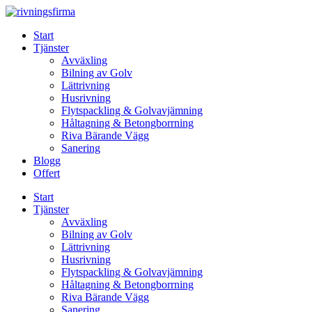
Skip
to
Start
content
Tjänster
Avväxling
Bilning av Golv
Lättrivning
Husrivning
Flytspackling & Golvavjämning
Håltagning & Betongborrning
Riva Bärande Vägg
Sanering
Blogg
Offert
Start
Tjänster
Avväxling
Bilning av Golv
Lättrivning
Husrivning
Flytspackling & Golvavjämning
Håltagning & Betongborrning
Riva Bärande Vägg
Sanering