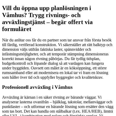
Vill du öppna upp planlösningen i
Våmhus? Trygg rivnings- och
avväxlingstjänst – begär offert via
formuläret
När du anlitar oss får du en partner som tar ansvar från första besök
till färdig, verifierad konstruktion. Vi säkerställer att rätt balktyp och
dimension väljs utifrån faktiska laster, spännvidder och
infästningsmöjligheter, och att temporär stämpning dimensioneras
korrekt innan någon rivning påbörjas. Du får tydlig tidsplan,
budgetkontroll och löpande dialog så att vardagen kan fungera
under byggtiden. Oavsett om målet är en köksöppning, ett större
rumssamband eller att modernisera en lokal tar vi fram en lösning
som håller över tid och uppfyller byggregler och kvalitetskrav.
Professionell avväxling i Våmhus
Avväxling är kärnan i en säker rivning av bärande väggar. Vi
analyserar lasterna ovanifrån – bjälklag, takstolar, mellanväggar och
punktlaster – och utformar en bärande lösning som ersätter den vägg
som tas bort. Det kan handla om stålbalkar (t.ex. HEA/HEB), limträ
eller LVL, i kombination med pelare och förstärkta upplag. Vi