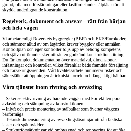
grund, ofta med förstärkningar eller lastfördelande stålplåtar för att
skydda underliggande konstruktion.
Regelverk, dokument och ansvar – rätt från början
och hela vägen
Vi arbetar enligt Boverkets byggregler (BBR) och EKS/Eurokoder,
och stämmer alltid av om åtgärden kräver bygglov eller anmälan.
Kontrollplan och egenkontroller följs upp av behörig kompetens,
och själva utförandet sker utifrån en godkänd konstruktionsritning.
Du får komplett dokumentation över materialval, dimensioner,
infästningar och kontroller, vilket förenklar både framtida försäljning
och försäkringsärenden. Vårt kvalitetsarbete minimerar risker och
säkerställer att öppningen är tekniskt korrekt och långsiktigt hållbar.
Våra tjänster inom rivning och avväxling
– Säker selektiv rivning av bärande väggar med korrekt temporär
avlastning och stämpning av konstruktionen
– Inlyft och precis montering av stålbalkar som övertar väggens
bärförmåga
– Teknisk dimensionering av avväxlingslösningar utifrån faktiska
laster och spännvidder
– Strukturförstärkningar vid ombyggnad och renovering för att öka