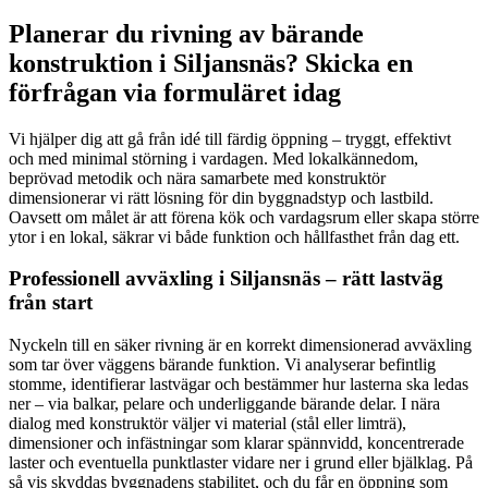
Planerar du rivning av bärande
konstruktion i Siljansnäs? Skicka en
förfrågan via formuläret idag
Vi hjälper dig att gå från idé till färdig öppning – tryggt, effektivt
och med minimal störning i vardagen. Med lokalkännedom,
beprövad metodik och nära samarbete med konstruktör
dimensionerar vi rätt lösning för din byggnadstyp och lastbild.
Oavsett om målet är att förena kök och vardagsrum eller skapa större
ytor i en lokal, säkrar vi både funktion och hållfasthet från dag ett.
Professionell avväxling i Siljansnäs – rätt lastväg
från start
Nyckeln till en säker rivning är en korrekt dimensionerad avväxling
som tar över väggens bärande funktion. Vi analyserar befintlig
stomme, identifierar lastvägar och bestämmer hur lasterna ska ledas
ner – via balkar, pelare och underliggande bärande delar. I nära
dialog med konstruktör väljer vi material (stål eller limträ),
dimensioner och infästningar som klarar spännvidd, koncentrerade
laster och eventuella punktlaster vidare ner i grund eller bjälklag. På
så vis skyddas byggnadens stabilitet, och du får en öppning som