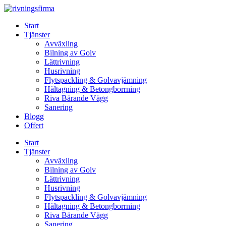
Skip
to
Start
content
Tjänster
Avväxling
Bilning av Golv
Lättrivning
Husrivning
Flytspackling & Golvavjämning
Håltagning & Betongborrning
Riva Bärande Vägg
Sanering
Blogg
Offert
Start
Tjänster
Avväxling
Bilning av Golv
Lättrivning
Husrivning
Flytspackling & Golvavjämning
Håltagning & Betongborrning
Riva Bärande Vägg
Sanering