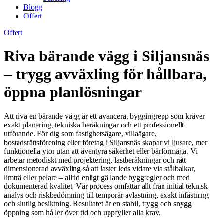
Blogg
Offert
Offert
Riva bärande vägg i Siljansnäs
– trygg avväxling för hållbara,
öppna planlösningar
Att riva en bärande vägg är ett avancerat byggingrepp som kräver
exakt planering, tekniska beräkningar och ett professionellt
utförande. För dig som fastighetsägare, villaägare,
bostadsrättsförening eller företag i Siljansnäs skapar vi ljusare, mer
funktionella ytor utan att äventyra säkerhet eller bärförmåga. Vi
arbetar metodiskt med projektering, lastberäkningar och rätt
dimensionerad avväxling så att laster leds vidare via stålbalkar,
limträ eller pelare – alltid enligt gällande byggregler och med
dokumenterad kvalitet. Vår process omfattar allt från initial teknisk
analys och riskbedömning till temporär avlastning, exakt infästning
och slutlig besiktning. Resultatet är en stabil, trygg och snygg
öppning som håller över tid och uppfyller alla krav.