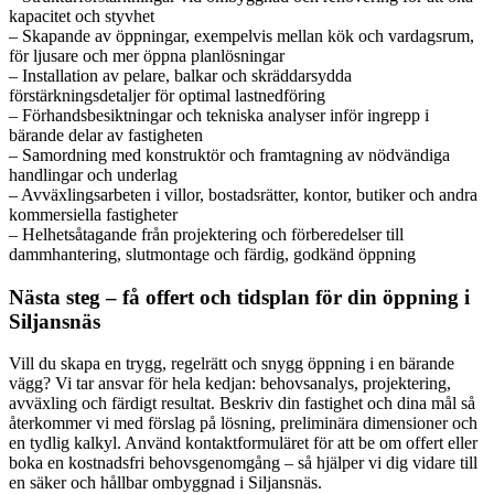
kapacitet och styvhet
– Skapande av öppningar, exempelvis mellan kök och vardagsrum,
för ljusare och mer öppna planlösningar
– Installation av pelare, balkar och skräddarsydda
förstärkningsdetaljer för optimal lastnedföring
– Förhandsbesiktningar och tekniska analyser inför ingrepp i
bärande delar av fastigheten
– Samordning med konstruktör och framtagning av nödvändiga
handlingar och underlag
– Avväxlingsarbeten i villor, bostadsrätter, kontor, butiker och andra
kommersiella fastigheter
– Helhetsåtagande från projektering och förberedelser till
dammhantering, slutmontage och färdig, godkänd öppning
Nästa steg – få offert och tidsplan för din öppning i
Siljansnäs
Vill du skapa en trygg, regelrätt och snygg öppning i en bärande
vägg? Vi tar ansvar för hela kedjan: behovsanalys, projektering,
avväxling och färdigt resultat. Beskriv din fastighet och dina mål så
återkommer vi med förslag på lösning, preliminära dimensioner och
en tydlig kalkyl. Använd kontaktformuläret för att be om offert eller
boka en kostnadsfri behovsgenomgång – så hjälper vi dig vidare till
en säker och hållbar ombyggnad i Siljansnäs.