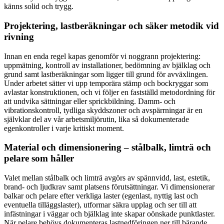
känns solid och trygg.
Projektering, lastberäkningar och säker metodik vid
rivning
Innan en enda regel kapas genomför vi noggrann projektering:
uppmätning, kontroll av installationer, bedömning av bjälklag och
grund samt lastberäkningar som ligger till grund för avväxlingen.
Under arbetet sätter vi upp temporära stämp och bockryggar som
avlastar konstruktionen, och vi följer en fastställd metodordning för
att undvika sättningar eller sprickbildning. Damm- och
vibrationskontroll, tydliga skyddszoner och avspärrningar är en
självklar del av vår arbetsmiljörutin, lika så dokumenterade
egenkontroller i varje kritiskt moment.
Material och dimensionering – stålbalk, limträ och
pelare som håller
Valet mellan stålbalk och limträ avgörs av spännvidd, last, estetik,
brand- och ljudkrav samt platsens förutsättningar. Vi dimensionerar
balkar och pelare efter verkliga laster (egenlast, nyttig last och
eventuella tilläggslaster), utformar säkra upplag och ser till att
infästningar i väggar och bjälklag inte skapar oönskade punktlaster.
När pelare behövs dokumenteras lastnedföringen ner till bärande