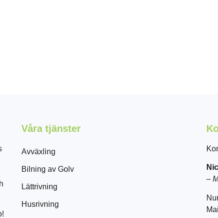
Våra tjänster
Ko
s
Kon
Avväxling
Nic
Bilning av Golv
–
M
ch
Lättrivning
Nu
Husrivning
Mai
o!