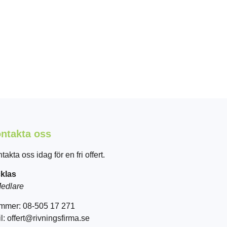
ntakta oss
takta oss idag för en fri offert.
klas
edlare
mmer: 08-505 17 271
l: offert@rivningsfirma.se