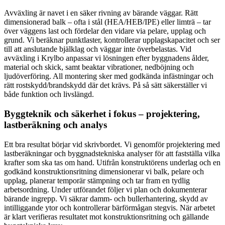
Avväxling är navet i en säker rivning av bärande väggar. Rätt
dimensionerad balk – ofta i stål (HEA/HEB/IPE) eller limträ – tar
över väggens last och fördelar den vidare via pelare, upplag och
grund. Vi beräknar punktlaster, kontrollerar upplagskapacitet och ser
till att anslutande bjälklag och väggar inte överbelastas. Vid
avväxling i Krylbo anpassar vi lösningen efter byggnadens ålder,
material och skick, samt beaktar vibrationer, nedböjning och
ljudöverföring. All montering sker med godkända infästningar och
rätt rostskydd/brandskydd där det krävs. På så sätt säkerställer vi
både funktion och livslängd.
Byggteknik och säkerhet i fokus – projektering,
lastberäkning och analys
Ett bra resultat börjar vid skrivbordet. Vi genomför projektering med
lastberäkningar och byggnadstekniska analyser för att fastställa vilka
krafter som ska tas om hand. Utifrån konstruktörens underlag och en
godkänd konstruktionsritning dimensionerar vi balk, pelare och
upplag, planerar temporär stämpning och tar fram en tydlig
arbetsordning. Under utförandet följer vi plan och dokumenterar
bärande ingrepp. Vi säkrar damm- och bullerhantering, skydd av
intilliggande ytor och kontrollerar bärförmågan stegvis. När arbetet
är klart verifieras resultatet mot konstruktionsritning och gällande