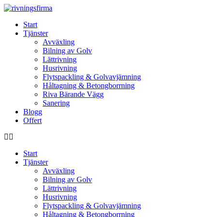
Skip
to
Start
content
Tjänster
Avväxling
Bilning av Golv
Lättrivning
Husrivning
Flytspackling & Golvavjämning
Håltagning & Betongborrning
Riva Bärande Vägg
Sanering
Blogg
Offert
Start
Tjänster
Avväxling
Bilning av Golv
Lättrivning
Husrivning
Flytspackling & Golvavjämning
Håltagning & Betongborrning