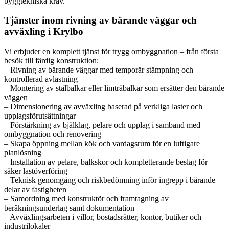
byggtekniska krav.
Tjänster inom rivning av bärande väggar och
avväxling i Krylbo
Vi erbjuder en komplett tjänst för trygg ombyggnation – från första
besök till färdig konstruktion:
– Rivning av bärande väggar med temporär stämpning och
kontrollerad avlastning
– Montering av stålbalkar eller limträbalkar som ersätter den bärande
väggen
– Dimensionering av avväxling baserad på verkliga laster och
upplagsförutsättningar
– Förstärkning av bjälklag, pelare och upplag i samband med
ombyggnation och renovering
– Skapa öppning mellan kök och vardagsrum för en luftigare
planlösning
– Installation av pelare, balkskor och kompletterande beslag för
säker lastöverföring
– Teknisk genomgång och riskbedömning inför ingrepp i bärande
delar av fastigheten
– Samordning med konstruktör och framtagning av
beräkningsunderlag samt dokumentation
– Avväxlingsarbeten i villor, bostadsrätter, kontor, butiker och
industrilokaler