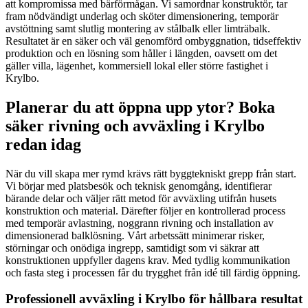
att kompromissa med bärförmågan. Vi samordnar konstruktör, tar
fram nödvändigt underlag och sköter dimensionering, temporär
avstöttning samt slutlig montering av stålbalk eller limträbalk.
Resultatet är en säker och väl genomförd ombyggnation, tidseffektiv
produktion och en lösning som håller i längden, oavsett om det
gäller villa, lägenhet, kommersiell lokal eller större fastighet i
Krylbo.
Planerar du att öppna upp ytor? Boka
säker rivning och avväxling i Krylbo
redan idag
När du vill skapa mer rymd krävs rätt byggtekniskt grepp från start.
Vi börjar med platsbesök och teknisk genomgång, identifierar
bärande delar och väljer rätt metod för avväxling utifrån husets
konstruktion och material. Därefter följer en kontrollerad process
med temporär avlastning, noggrann rivning och installation av
dimensionerad balklösning. Vårt arbetssätt minimerar risker,
störningar och onödiga ingrepp, samtidigt som vi säkrar att
konstruktionen uppfyller dagens krav. Med tydlig kommunikation
och fasta steg i processen får du trygghet från idé till färdig öppning.
Professionell avväxling i Krylbo för hållbara resultat