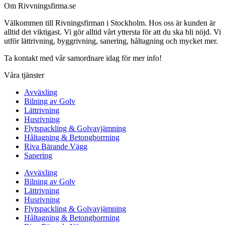
Om Rivvningsfirma.se
Välkommen till Rivningsfirman i Stockholm. Hos oss är kunden är
alltid det viktigast. Vi gör alltid vårt yttersta för att du ska bli nöjd. Vi
utför lättrivning, byggrivning, sanering, håltagning och mycket mer.
Ta kontakt med vår samordnare idag för mer info!
Våra tjänster
Avväxling
Bilning av Golv
Lättrivning
Husrivning
Flytspackling & Golvavjämning
Håltagning & Betongborrning
Riva Bärande Vägg
Sanering
Avväxling
Bilning av Golv
Lättrivning
Husrivning
Flytspackling & Golvavjämning
Håltagning & Betongborrning