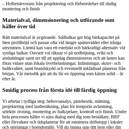
– Helhetsleverans från projektering och förberedelser till slutlig
montering och finish
Materialval, dimensionering och utförande som
håller över tid
Rätt materialval är avgörande. Stålbalkar ger hög bärkapacitet på
liten profilhöjd och passar ofta vid längre spännvidder eller trånga
utrymmen. Limträ kan vara ett estetiskt och bärkraftigt alternativ vid
synliga balkar. Oavsett val räknar vi på nedböjning, svikt och
anslutningar samt ser till att upplag dimensioneras och att lasten kan
föras vidare utan lokala överbelastningar. Infästningar, skruv- och
bultkvalitet, samt brandskydd och eventuellt inklädnad planeras från
början. Vår metodik gör att du får en öppning som känns solid – år
efter år.
Smidig process från första idé till färdig öppning
Vi arbetar i tydliga steg: behovsanalys, platsbesök, mätning,
projektering med lastberäkning, plan för temporär avlastning,
selektiv rivning, montering av balk/pelare, kontroll och finish. Under
hela processen håller vi nära dialog med dig som beställare, BRF
eller förvaltare och tidsplanerar för att minimera driftstopp i lokaler
och störningar i boendemiljö. Vill du öppna upp ditt hem eller din