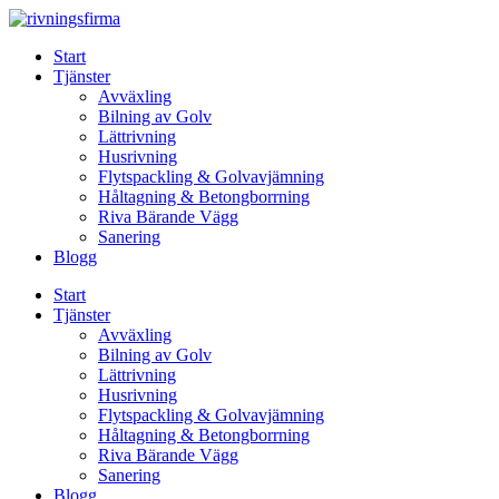
Skip
to
Start
content
Tjänster
Avväxling
Bilning av Golv
Lättrivning
Husrivning
Flytspackling & Golvavjämning
Håltagning & Betongborrning
Riva Bärande Vägg
Sanering
Blogg
Start
Tjänster
Avväxling
Bilning av Golv
Lättrivning
Husrivning
Flytspackling & Golvavjämning
Håltagning & Betongborrning
Riva Bärande Vägg
Sanering
Blogg