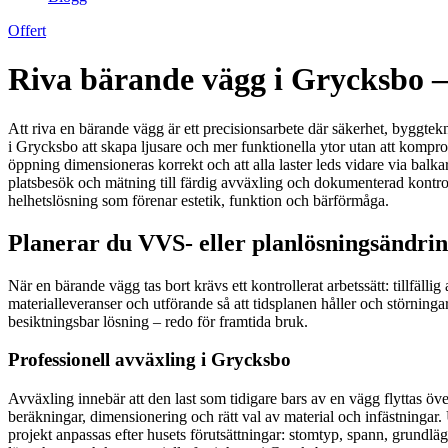
Offert
Riva bärande vägg i Grycksbo – 
Att riva en bärande vägg är ett precisionsarbete där säkerhet, byggtek
i Grycksbo att skapa ljusare och mer funktionella ytor utan att kompro
öppning dimensioneras korrekt och att alla laster leds vidare via balka
platsbesök och mätning till färdig avväxling och dokumenterad kontrol
helhetslösning som förenar estetik, funktion och bärförmåga.
Planerar du VVS- eller planlösningsändri
När en bärande vägg tas bort krävs ett kontrollerat arbetssätt: tillf
materialleveranser och utförande så att tidsplanen håller och störninga
besiktningsbar lösning – redo för framtida bruk.
Professionell avväxling i Grycksbo
Avväxling innebär att den last som tidigare bars av en vägg flyttas öv
beräkningar, dimensionering och rätt val av material och infästningar
projekt anpassas efter husets förutsättningar: stomtyp, spann, grundl