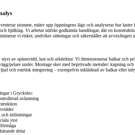
nalys
inventerar stomme, mäter upp öppningens läge och analyserar hur laster f
 och bjälklag. Vi arbetar utifrån godkända handlingar, där en konstrukt
imerar vi risker, undviker sättningar och säkerställer att avväxlingen 
 styrs av spännvidd, last och arkitektur. Vi dimensionerar balkar och pe
ande vägg/pelare under. Montage sker med beprövade metoder: kapning och u
 ljud och estetisk integrering – exempelvis inklädnad av balkar eller inby
lingar i Grycksbo:
trollerad avlastning
nstruktion
nnvidder
 och infästningar
iala ytor
ärförmåga
 bärande delar