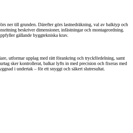
örs ner till grunden. Därefter görs lastnedräkning, val av balktyp och
ionsritning beskriver dimensioner, infästningar och montageordning.
uppfyller gällande byggtekniska krav.
lare, utformar upplag med rätt förankring och tryckfördelning, samt
rtag sker kontrollerat, balkar lyfts in med precision och fixeras med
ggnad i undertak – för ett snyggt och säkert slutresultat.