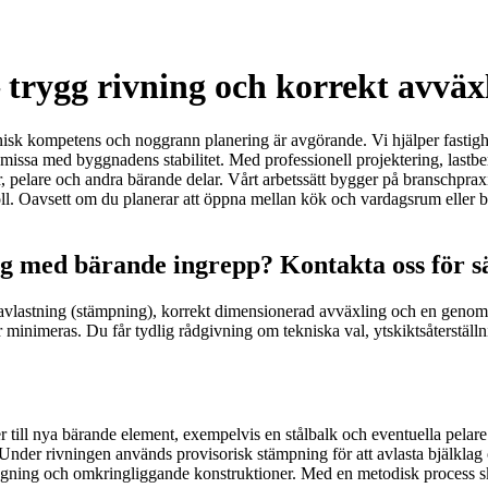
trygg rivning och korrekt avväx
nisk kompetens och noggrann planering är avgörande. Vi hjälper fastighe
missa med byggnadens stabilitet. Med professionell projektering, lastbe
r, pelare och andra bärande delar. Vårt arbetssätt bygger på branschprax
l. Oavsett om du planerar att öppna mellan kök och vardagsrum eller be
ng med bärande ingrepp? Kontakta oss för s
ällig avlastning (stämpning), korrekt dimensionerad avväxling och en ge
r minimeras. Du får tydlig rådgivning om tekniska val, ytskiktsåterställn
er till nya bärande element, exempelvis en stålbalk och eventuella pela
. Under rivningen används provisorisk stämpning för att avlasta bjälklag
äggning och omkringliggande konstruktioner. Med en metodisk process ska