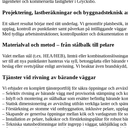
lägenheter och kommersiella fastigheter i Grycksbo.
Projektering, lastberäkningar och byggnadsteknisk a
Ett säkert resultat börjar med rätt underlag. Vi genomför platsbesök, 
upplag, kontroll av punktlaster samt påverkan på intilliggande väggar
Med tydliga arbetsinstruktioner, kontrollpunkter och dokumentation min
Materialval och metod – från stålbalk till pelare
Valet mellan stål (t.ex. HEA/HEB), limträ eller kombinationslösningar
ser till att nya punktlaster hanteras via syll, betongplatta eller bär
beslag eller svets/plåtar enligt anvisning. Vi beaktar även brandskydd,
Tjänster vid rivning av bärande väggar
Vi erbjuder en komplett tjänsteportfölj för säkra öppningar och avväx
– Selektiv rivning av bärande vägg med provisorisk stämpning och kon
– Inlyft och montering av stålbalkar som ersätter befintlig bärande ko
– Statisk dimensionering av avväxling utifrån verkliga laster och spä
– Förstärkning av stomme vid ombyggnation, inklusive pelare, upplag
– Skapande av generösa öppningar mellan kök och vardagsrum för soc
– Installation av pelare, balkskor och förstärkningsplåtar för robust b
– Tekniska statusbedömningar inför ingrepp i väggar, takbjälklag och