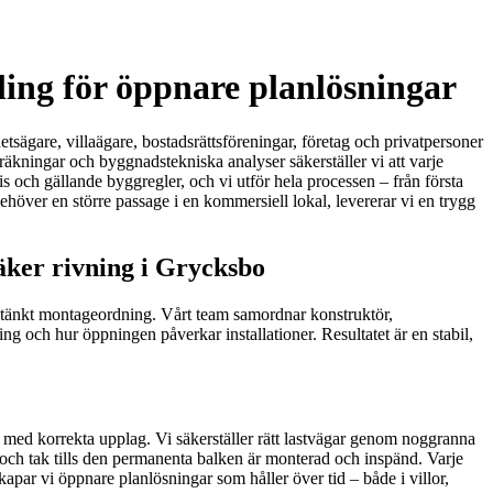
ling för öppnare planlösningar
tsägare, villaägare, bostadsrättsföreningar, företag och privatpersoner
räkningar och byggnadstekniska analyser säkerställer vi att varje
is och gällande byggregler, och vi utför hela processen – från första
höver en större passage i en kommersiell lokal, levererar vi en trygg
äker rivning i Grycksbo
nomtänkt montageordning. Vårt team samordnar konstruktör,
ing och hur öppningen påverkar installationer. Resultatet är en stabil,
re med korrekta upplag. Vi säkerställer rätt lastvägar genom noggranna
 och tak tills den permanenta balken är monterad och inspänd. Varje
par vi öppnare planlösningar som håller över tid – både i villor,