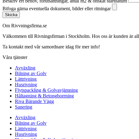
Beskriv ert behov, förutsättningar, antal m2 & önskat startdatum
Bifoga gärna eventuella dokument, bilder eller ritningar
Skicka
Om Rivvningsfirma.se
Välkommen till Rivningsfirman i Stockholm. Hos oss är kunden är alltid 
Ta kontakt med vår samordnare idag för mer info!
Våra tjänster
Avväxling
Bilning av Golv
Lättrivning
Husrivning
Flytspackling & Golvavjämning
Håltagning & Betongborrning
Riva Bärande Vägg
Sanering
Avväxling
Bilning av Golv
Lättrivning
Husrivning