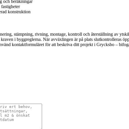
g och beräkningar
 fastigheter
lerad konstruktion
anering, stämpning, rivning, montage, kontroll och återställning av ytskik
kraven i byggreglerna. När avväxlingen är på plats slutkontrolleras öp
nvänd kontaktformuläret för att beskriva ditt projekt i Grycksbo – bif