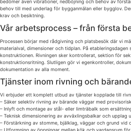
bedömer även vibrationer, nedböjning och behov av förstär
behov till med underlag för bygganmälan eller bygglov. Den
krav och besiktning.
Vår arbetsprocess – från första be
Processen börjar med rådgivning och platsbesök där vi mät
materialval, dimensioner och tidplan. På etableringsdagen
konstruktionen. Rivningen sker kontrollerat, sektion för sek
konstruktionsritning. Slutligen gör vi egenkontroller, doku
dokumentation av alla moment.
Tjänster inom rivning och bärand
Vi erbjuder ett komplett utbud av tjänster kopplade till riv
– Säker selektiv rivning av bärande väggar med provisoris
– Inlyft och montage av stål- eller limträbalk som ersättni
– Teknisk dimensionering av avväxlingsbalkar och upplag ut
– Förstärkning av stomme, bjälklag, väggar och grund vid
– Utformning av öppningar mellan kök och vardagsrum för e