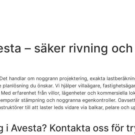
sta – säker rivning och 
 Det handlar om noggrann projektering, exakta lastberäkning
anlösning du önskar. Vi hjälper villaägare, fastighetsägar
d erfarenhet från villor, lägenheter och kommersiella lokal
 temporär stämpning och noggranna egenkontroller. Oavsett
truktörer till att laster leds vidare via balkar, pelare och u
g i Avesta? Kontakta oss för 