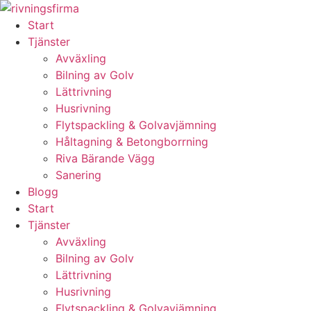
Skip
to
Start
content
Tjänster
Avväxling
Bilning av Golv
Lättrivning
Husrivning
Flytspackling & Golvavjämning
Håltagning & Betongborrning
Riva Bärande Vägg
Sanering
Blogg
Start
Tjänster
Avväxling
Bilning av Golv
Lättrivning
Husrivning
Flytspackling & Golvavjämning