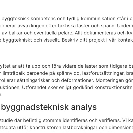
t, byggteknisk kompetens och tydlig kommunikation står i 
onerar avväxlingen efter faktiska laster och spann. Under 
g av balkar och eventuella pelare. Allt dokumenteras och kv
yggtekniskt och visuellt. Beskriv ditt projekt i vår konta
Syftet är att ta upp och föra vidare de laster som tidigare 
ler limträbalk beroende på spännvidd, lastförutsättningar, b
ollerar sättningsrisker och deformationer. Monteringen gör
ruktionen. Utförandet sker enligt godkänd konstruktionsrit
n.
h byggnadsteknisk analys
udie där befintlig stomme identifieras och verifieras. Vi ka
 platsdata utför konstruktören lastberäkningar och dimension