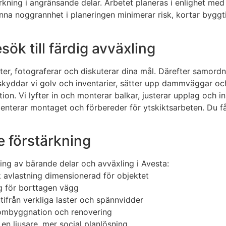
kning i angränsande delar. Arbetet planeras i enlighet med
na noggrannhet i planeringen minimerar risk, kortar byggtid
sök till färdig avväxling
er, fotograferar och diskuterar dina mål. Därefter samordn
 skyddar vi golv och inventarier, sätter upp dammväggar oc
tion. Vi lyfter in och monterar balkar, justerar upplag och i
menterar montaget och förbereder för ytskiktsarbeten. Du få
e förstärkning
ning av bärande delar och avväxling i Avesta:
k avlastning dimensionerad för objektet
ng för borttagen vägg
ifrån verkliga laster och spännvidder
 ombyggnation och renovering
n ljusare, mer social planlösning