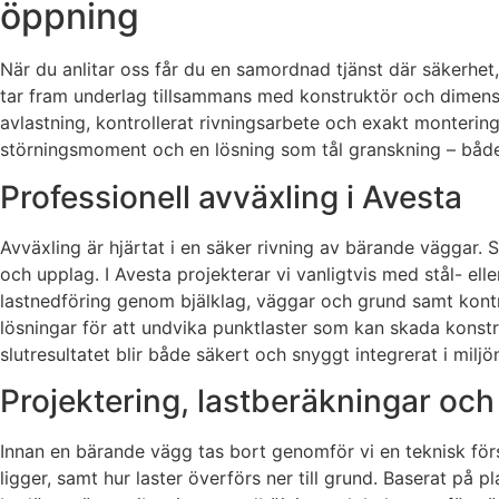
öppning
När du anlitar oss får du en samordnad tjänst där säkerhe
tar fram underlag tillsammans med konstruktör och dimensi
avlastning, kontrollerat rivningsarbete och exakt monterin
störningsmoment och en lösning som tål granskning – både b
Professionell avväxling i Avesta
Avväxling är hjärtat i en säker rivning av bärande väggar. 
och upplag. I Avesta projekterar vi vanligtvis med stål- el
lastnedföring genom bjälklag, väggar och grund samt kontr
lösningar för att undvika punktlaster som kan skada konst
slutresultatet blir både säkert och snyggt integrerat i miljö
Projektering, lastberäkningar oc
Innan en bärande vägg tas bort genomför vi en teknisk först
ligger, samt hur laster överförs ner till grund. Baserat på