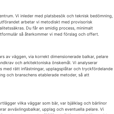
centrum. Vi inleder med platsbesök och teknisk bedömning,
utförandet arbetar vi metodiskt med provisorisk
alitetssäkras. Du får en smidig process, minimalt
ktformulär så återkommer vi med förslag och offert.
bars av väggen, via korrekt dimensionerade balkar, pelare
randkrav och arkitektoniska önskemål. Vi analyserar
s med rätt infästningar, upplagsplåtar och tryckfördelande
ning och branschens etablerade metoder, så att
rtlägger vilka väggar som bär, var bjälklag och bärlinor
erar avväxlingsbalkar, upplag och eventuella pelare. Vi