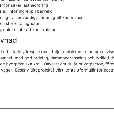
er för säker lastnedföring
lag inför ingrepp i bärverk
ning av nödvändigt underlag till kommunen
och större fastigheter
dig, dokumenterad konstruktion
levnad
med utbildade yrkespersoner, följer etablerade montageanvis
amhet, med god ordning, dammbegränsning och tydlig tidss
ande byggtekniska krav. Oavsett om du är privatperson, före
 vägen. Beskriv ditt projekt i vårt kontaktformulär för ko