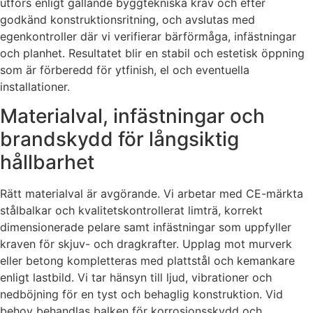
utförs enligt gällande byggtekniska krav och efter
godkänd konstruktionsritning, och avslutas med
egenkontroller där vi verifierar bärförmåga, infästningar
och planhet. Resultatet blir en stabil och estetisk öppning
som är förberedd för ytfinish, el och eventuella
installationer.
Materialval, infästningar och
brandskydd för långsiktig
hållbarhet
Rätt materialval är avgörande. Vi arbetar med CE-märkta
stålbalkar och kvalitetskontrollerat limträ, korrekt
dimensionerade pelare samt infästningar som uppfyller
kraven för skjuv- och dragkrafter. Upplag mot murverk
eller betong kompletteras med plattstål och kemankare
enligt lastbild. Vi tar hänsyn till ljud, vibrationer och
nedböjning för en tyst och behaglig konstruktion. Vid
behov behandlas balken för korrosionsskydd och