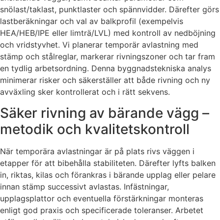
snölast/taklast, punktlaster och spännvidder. Därefter görs
lastberäkningar och val av balkprofil (exempelvis
HEA/HEB/IPE eller limträ/LVL) med kontroll av nedböjning
och vridstyvhet. Vi planerar temporär avlastning med
stämp och stålreglar, markerar rivningszoner och tar fram
en tydlig arbetsordning. Denna byggnadstekniska analys
minimerar risker och säkerställer att både rivning och ny
avväxling sker kontrollerat och i rätt sekvens.
Säker rivning av bärande vägg –
metodik och kvalitetskontroll
När temporära avlastningar är på plats rivs väggen i
etapper för att bibehålla stabiliteten. Därefter lyfts balken
in, riktas, kilas och förankras i bärande upplag eller pelare
innan stämp successivt avlastas. Infästningar,
upplagsplattor och eventuella förstärkningar monteras
enligt god praxis och specificerade toleranser. Arbetet