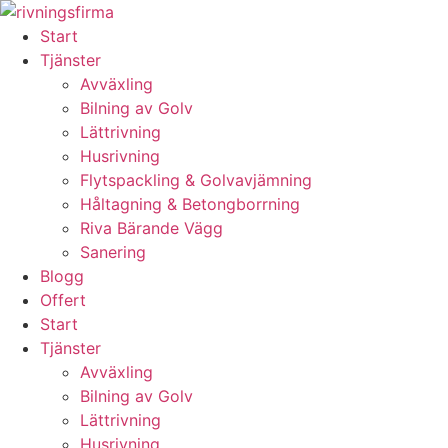
Skip
to
Start
content
Tjänster
Avväxling
Bilning av Golv
Lättrivning
Husrivning
Flytspackling & Golvavjämning
Håltagning & Betongborrning
Riva Bärande Vägg
Sanering
Blogg
Offert
Start
Tjänster
Avväxling
Bilning av Golv
Lättrivning
Husrivning