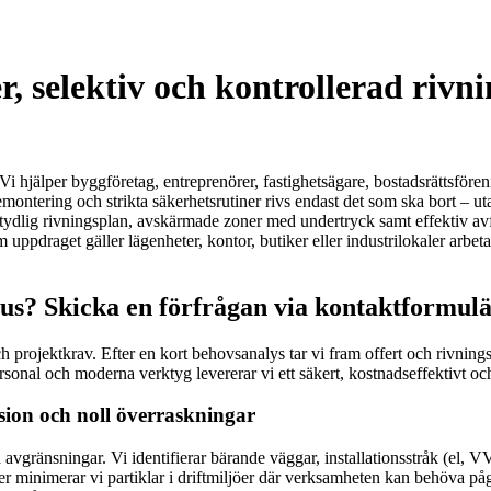
, selektiv och kontrollerad rivn
 hjälper byggföretag, entreprenörer, fastighetsägare, bostadsrättsförenin
montering och strikta säkerhetsrutiner rivs endast det som ska bort – u
tydlig rivningsplan, avskärmade zoner med undertryck samt effektiv avfall
ppdraget gäller lägenheter, kontor, butiker eller industrilokaler arbet
hus? Skicka en förfrågan via kontaktformulä
ch projektkrav. Efter en kort behovsanalys tar vi fram offert och rivning
nal och moderna verktyg levererar vi ett säkert, kostnadseffektivt och p
sion och noll överraskningar
vgränsningar. Vi identifierar bärande väggar, installationsstråk (el, VV
inimerar vi partiklar i driftmiljöer där verksamheten kan behöva pågå 