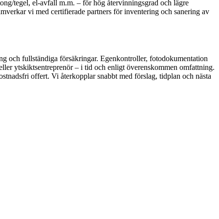
betong/tegel, el-avfall m.m. – för hög återvinningsgrad och lägre
mverkar vi med certifierade partners för inventering och sanering av
ning och fullständiga försäkringar. Egenkontroller, fotodokumentation
 eller ytskiktsentreprenör – i tid och enligt överenskommen omfattning.
ostnadsfri offert. Vi återkopplar snabbt med förslag, tidplan och nästa