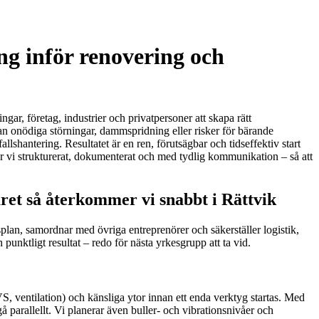
ing inför renovering och
gar, företag, industrier och privatpersoner att skapa rätt
tan onödiga störningar, dammspridning eller risker för bärande
shantering. Resultatet är en ren, förutsägbar och tidseffektiv start
ar vi strukturerat, dokumenterat och med tydlig kommunikation – så att
ret så återkommer vi snabbt i Rättvik
splan, samordnar med övriga entreprenörer och säkerställer logistik,
unktligt resultat – redo för nästa yrkesgrupp att ta vid.
S, ventilation) och känsliga ytor innan ett enda verktyg startas. Med
parallellt. Vi planerar även buller- och vibrationsnivåer och