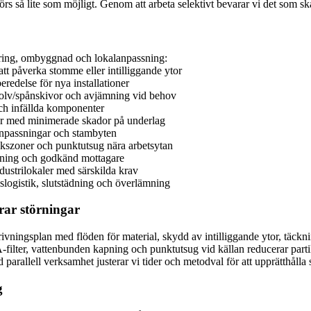
törs så lite som möjligt. Genom att arbeta selektivt bevarar vi det som s
ering, ombyggnad och lokalanpassning:
tt påverka stomme eller intilliggande ytor
edelse för nya installationer
rgolv/spånskivor och avjämning vid behov
och infällda komponenter
er med minimerade skador på underlag
anpassningar och stambyten
kszoner och punktutsug nära arbetsytan
vinning och godkänd mottagare
ndustrilokaler med särskilda krav
lslogistik, slutstädning och överlämning
ar störningar
d rivningsplan med flöden för material, skydd av intilliggande ytor, tä
A-filter, vattenbunden kapning och punktutsug vid källan reducerar pa
d parallell verksamhet justerar vi tider och metodval för att upprätthålla
g