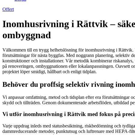
Offert
Inomhusrivning i Rättvik – säker
ombyggnad
Välkommen till en trygg helhetslösning för inomhusrivning i Rättvik. Vi
förutsättningar för nästa byggfas. Med noggrann planering, selektiv de
konstruktioner och installationer. Vår metodik kombinerar riskanalys, 
på renoveringen, ombyggnationen eller lokalanpassningen. Oavsett om u
projektet löper smidigt, hållbart och enligt tidplan.
Behöver du proffsig selektiv rivning inom
Vi anpassar omfattning, metod och tidsplan efter era förutsättningar o
skydd och tillträden. Genom dokumenterade arbetsflöden, utbildad perso
Vi utför inomhusrivning i Rättvik med fokus på preci
Varje uppdrag inleds med statusbesiktning, riskbedömning och tydliga a
dammreducerande metoder, punktutsug och luftrenare med HEPA-filter m