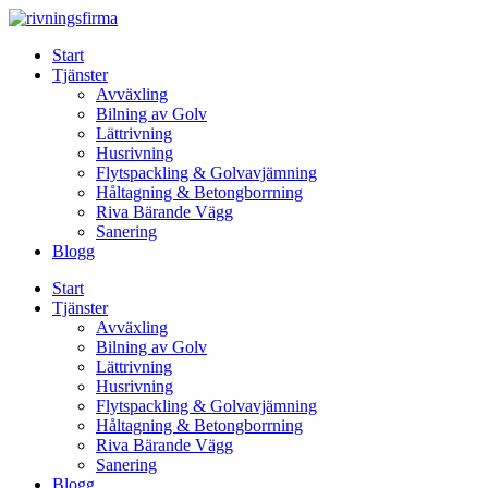
Skip
to
Start
content
Tjänster
Avväxling
Bilning av Golv
Lättrivning
Husrivning
Flytspackling & Golvavjämning
Håltagning & Betongborrning
Riva Bärande Vägg
Sanering
Blogg
Start
Tjänster
Avväxling
Bilning av Golv
Lättrivning
Husrivning
Flytspackling & Golvavjämning
Håltagning & Betongborrning
Riva Bärande Vägg
Sanering
Blogg