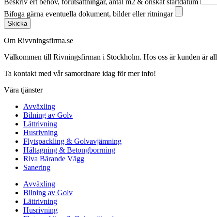
Beskriv ert behov, förutsättningar, antal m2 & önskat startdatum
Bifoga gärna eventuella dokument, bilder eller ritningar
Skicka
Om Rivvningsfirma.se
Välkommen till Rivningsfirman i Stockholm. Hos oss är kunden är alltid 
Ta kontakt med vår samordnare idag för mer info!
Våra tjänster
Avväxling
Bilning av Golv
Lättrivning
Husrivning
Flytspackling & Golvavjämning
Håltagning & Betongborrning
Riva Bärande Vägg
Sanering
Avväxling
Bilning av Golv
Lättrivning
Husrivning