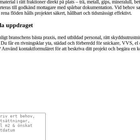
aterial i rätt fraktioner direkt på plats – trä, metall, gips, mineralull, 
sporteras till godkänd mottagare med spårbar dokumentation. Vid behov sa
rena flöden hålls projektet säkert, hållbart och tidsmässigt effektivt.
la uppdraget
enligt branschens bästa praxis, med utbildad personal, rätt skyddsutrust
g. Du får en rivningsklar yta, städad och förberedd för snickare, VVS, el
? Använd kontaktformuläret för att beskriva ditt projekt och begära en k