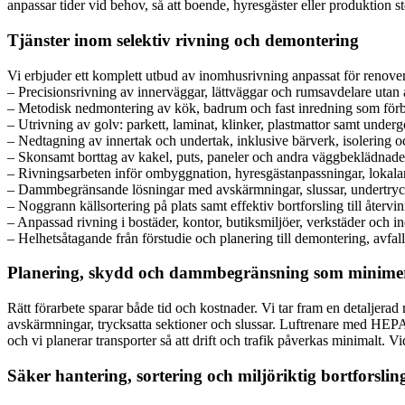
anpassar tider vid behov, så att boende, hyresgäster eller produktion s
Tjänster inom selektiv rivning och demontering
Vi erbjuder ett komplett utbud av inomhusrivning anpassat för renov
– Precisionsrivning av innerväggar, lättväggar och rumsavdelare utan a
– Metodisk nedmontering av kök, badrum och fast inredning som förber
– Utrivning av golv: parkett, laminat, klinker, plastmattor samt unde
– Nedtagning av innertak och undertak, inklusive bärverk, isolering 
– Skonsamt borttag av kakel, puts, paneler och andra väggbeklädnad
– Rivningsarbeten inför ombyggnation, hyresgästanpassningar, lokal
– Dammbegränsande lösningar med avskärmningar, slussar, undertryc
– Noggrann källsortering på plats samt effektiv bortforsling till åter
– Anpassad rivning i bostäder, kontor, butiksmiljöer, verkstäder och i
– Helhetsåtagande från förstudie och planering till demontering, avfal
Planering, skydd och dammbegränsning som minimer
Rätt förarbete sparar både tid och kostnader. Vi tar fram en detaljera
avskärmningar, trycksatta sektioner och slussar. Luftrenare med HEP
och vi planerar transporter så att drift och trafik påverkas minimalt. Vi
Säker hantering, sortering och miljöriktig bortforslin