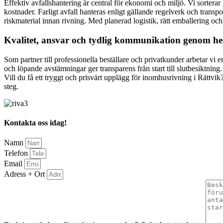
Effektiv avfallshantering är central för ekonomi och miljö. Vi sorterar m
kostnader. Farligt avfall hanteras enligt gällande regelverk och tran
riskmaterial innan rivning. Med planerad logistik, rätt emballering och 
Kvalitet, ansvar och tydlig kommunikation genom he
Som partner till professionella beställare och privatkunder arbetar vi 
och löpande avstämningar ger transparens från start till slutbesiktnin
Vill du få ett tryggt och prisvärt upplägg för inomhusrivning i Rättvik
steg.
Kontakta oss idag!
Namn
Telefon
Email
Adress + Ort