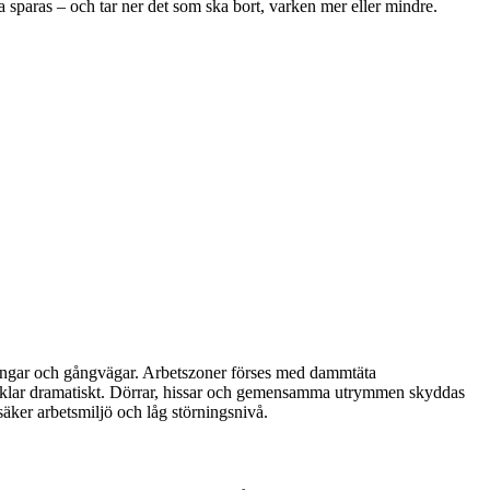
ka sparas – och tar ner det som ska bort, varken mer eller mindre.
ckningar och gångvägar. Arbetszoner förses med dammtäta
rtiklar dramatiskt. Dörrar, hissar och gemensamma utrymmen skyddas
 säker arbetsmiljö och låg störningsnivå.