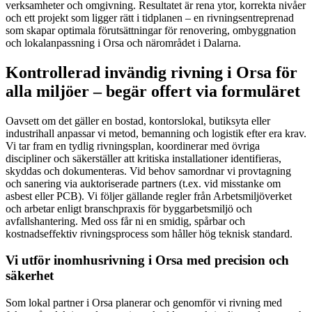
verksamheter och omgivning. Resultatet är rena ytor, korrekta nivåer
och ett projekt som ligger rätt i tidplanen – en rivningsentreprenad
som skapar optimala förutsättningar för renovering, ombyggnation
och lokalanpassning i Orsa och närområdet i Dalarna.
Kontrollerad invändig rivning i Orsa för
alla miljöer – begär offert via formuläret
Oavsett om det gäller en bostad, kontorslokal, butiksyta eller
industrihall anpassar vi metod, bemanning och logistik efter era krav.
Vi tar fram en tydlig rivningsplan, koordinerar med övriga
discipliner och säkerställer att kritiska installationer identifieras,
skyddas och dokumenteras. Vid behov samordnar vi provtagning
och sanering via auktoriserade partners (t.ex. vid misstanke om
asbest eller PCB). Vi följer gällande regler från Arbetsmiljöverket
och arbetar enligt branschpraxis för byggarbetsmiljö och
avfallshantering. Med oss får ni en smidig, spårbar och
kostnadseffektiv rivningsprocess som håller hög teknisk standard.
Vi utför inomhusrivning i Orsa med precision och
säkerhet
Som lokal partner i Orsa planerar och genomför vi rivning med