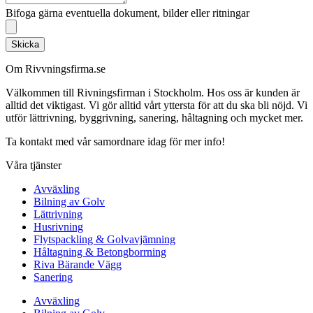
Bifoga gärna eventuella dokument, bilder eller ritningar
Skicka
Om Rivvningsfirma.se
Välkommen till Rivningsfirman i Stockholm. Hos oss är kunden är
alltid det viktigast. Vi gör alltid vårt yttersta för att du ska bli nöjd. Vi
utför lättrivning, byggrivning, sanering, håltagning och mycket mer.
Ta kontakt med vår samordnare idag för mer info!
Våra tjänster
Avväxling
Bilning av Golv
Lättrivning
Husrivning
Flytspackling & Golvavjämning
Håltagning & Betongborrning
Riva Bärande Vägg
Sanering
Avväxling