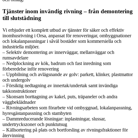
Tjänster inom invändig rivning – från demontering
till slutstädning
Vi erbjuder ett komplett utbud av tjänster för säker och effektiv
inomhusrivning i Orsa, anpassat för renoveringar, ombyggnationer
och lokalanpassningar i såväl bostäder som kommersiella och
industriella miljöer.
– Selektiv demontering av innerväggar, mellanväggar och
rumsavdelare
– Nedplockning av kök, badrum och fast inredning som
förberedelse inför renovering
– Uppbilning och avlägsnande av golv: parkett, klinker, plastmattor
och undergolv
– Försiktig nedtagning av innertak/undertak samt invändiga
takkonstruktioner
– Skonsam borttagning av kakel, puts, träpaneler och andra
väggbeklädnader
– Rivningsarbeten som förarbete vid ombyggnad, lokalanpassning,
hyresgästanpassning och stambyten
– Dammreducerande lösningar: inplastningar, slussar,
undertryckszoner och punktutsug
– Källsortering på plats och bortforsling av rivningsfraktioner för
återvinning