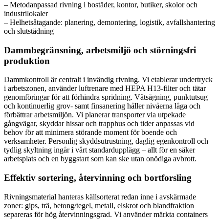
– Metodanpassad rivning i bostäder, kontor, butiker, skolor och
industrilokaler
– Helhetsåtagande: planering, demontering, logistik, avfallshantering
och slutstädning
Dammbegränsning, arbetsmiljö och störningsfri
produktion
Dammkontroll är centralt i invändig rivning. Vi etablerar undertryck
i arbetszonen, använder luftrenare med HEPA H13-filter och tätar
genomföringar för att förhindra spridning. Våtsågning, punktutsug
och kontinuerlig grov- samt finsanering håller nivåerna låga och
förbättrar arbetsmiljön. Vi planerar transporter via utpekade
gångvägar, skyddar hissar och trapphus och tider anpassas vid
behov för att minimera störande moment för boende och
verksamheter. Personlig skyddsutrustning, daglig egenkontroll och
tydlig skyltning ingår i vårt standardupplägg – allt för en säker
arbetsplats och en byggstart som kan ske utan onödiga avbrott.
Effektiv sortering, återvinning och bortforsling
Rivningsmaterial hanteras källsorterat redan inne i avskärmade
zoner: gips, trä, betong/tegel, metall, elskrot och blandfraktion
separeras för hög återvinningsgrad. Vi använder märkta containers