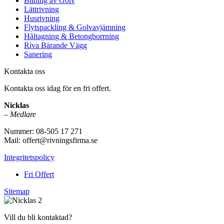
Bilning av Golv
Lättrivning
Husrivning
Flytspackling & Golvavjämning
Håltagning & Betongborrning
Riva Bärande Vägg
Sanering
Kontakta oss
Kontakta oss idag för en fri offert.
Nicklas
–
Medlare
Nummer: 08-505 17 271
Mail: offert@rivningsfirma.se
Integritetspolicy
Fri Offert
Sitemap
Vill du bli kontaktad?