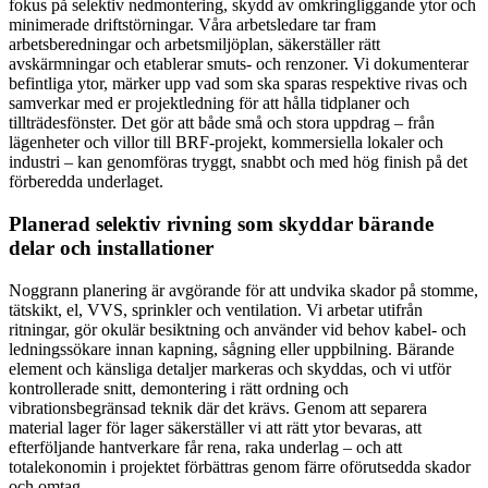
fokus på selektiv nedmontering, skydd av omkringliggande ytor och
minimerade driftstörningar. Våra arbetsledare tar fram
arbetsberedningar och arbetsmiljöplan, säkerställer rätt
avskärmningar och etablerar smuts- och renzoner. Vi dokumenterar
befintliga ytor, märker upp vad som ska sparas respektive rivas och
samverkar med er projektledning för att hålla tidplaner och
tillträdesfönster. Det gör att både små och stora uppdrag – från
lägenheter och villor till BRF-projekt, kommersiella lokaler och
industri – kan genomföras tryggt, snabbt och med hög finish på det
förberedda underlaget.
Planerad selektiv rivning som skyddar bärande
delar och installationer
Noggrann planering är avgörande för att undvika skador på stomme,
tätskikt, el, VVS, sprinkler och ventilation. Vi arbetar utifrån
ritningar, gör okulär besiktning och använder vid behov kabel- och
ledningssökare innan kapning, sågning eller uppbilning. Bärande
element och känsliga detaljer markeras och skyddas, och vi utför
kontrollerade snitt, demontering i rätt ordning och
vibrationsbegränsad teknik där det krävs. Genom att separera
material lager för lager säkerställer vi att rätt ytor bevaras, att
efterföljande hantverkare får rena, raka underlag – och att
totalekonomin i projektet förbättras genom färre oförutsedda skador
och omtag.