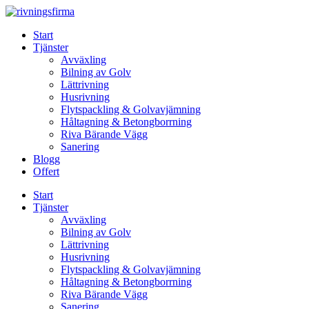
Skip
to
Start
content
Tjänster
Avväxling
Bilning av Golv
Lättrivning
Husrivning
Flytspackling & Golvavjämning
Håltagning & Betongborrning
Riva Bärande Vägg
Sanering
Blogg
Offert
Start
Tjänster
Avväxling
Bilning av Golv
Lättrivning
Husrivning
Flytspackling & Golvavjämning
Håltagning & Betongborrning
Riva Bärande Vägg
Sanering