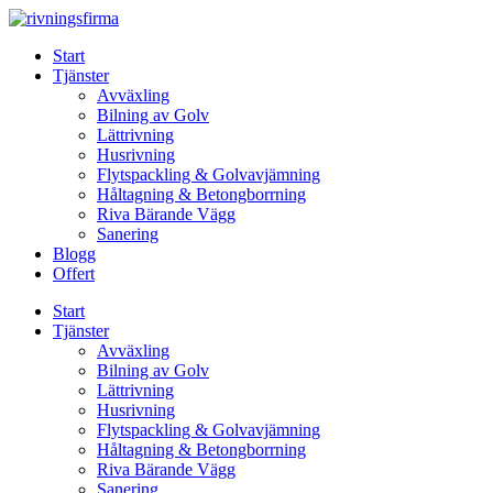
Skip
to
Start
content
Tjänster
Avväxling
Bilning av Golv
Lättrivning
Husrivning
Flytspackling & Golvavjämning
Håltagning & Betongborrning
Riva Bärande Vägg
Sanering
Blogg
Offert
Start
Tjänster
Avväxling
Bilning av Golv
Lättrivning
Husrivning
Flytspackling & Golvavjämning
Håltagning & Betongborrning
Riva Bärande Vägg
Sanering