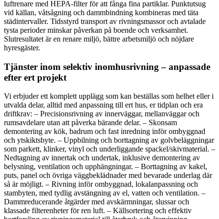
luftrenare med HEPA-filter för att fånga fina partiklar. Punktutsug
vid källan, våtsågning och dammbindning kombineras med täta
städintervaller. Tidsstyrd transport av rivningsmassor och avtalade
tysta perioder minskar påverkan på boende och verksamhet.
Slutresultatet är en renare miljö, bättre arbetsmiljö och nöjdare
hyresgäster.
Tjänster inom selektiv inomhusrivning – anpassade
efter ert projekt
Vi erbjuder ett komplett upplägg som kan beställas som helhet eller i
utvalda delar, alltid med anpassning till ert hus, er tidplan och era
driftkrav: – Precisionsrivning av innerväggar, mellanväggar och
rumsavdelare utan att påverka bärande delar. – Skonsam
demontering av kök, badrum och fast inredning inför ombyggnad
och ytskiktsbyte. – Uppbilning och borttagning av golvbeläggningar
som parkett, klinker, vinyl och underliggande spackel/skivmaterial. –
Nedtagning av innertak och undertak, inklusive demontering av
belysning, ventilation och upphängningar. – Borttagning av kakel,
puts, panel och övriga väggbeklädnader med bevarade underlag där
så är möjligt. – Rivning inför ombyggnad, lokalanpassning och
stambyten, med tydlig avstängning av el, vatten och ventilation. –
Dammreducerande åtgärder med avskärmningar, slussar och
klassade filterenheter för ren luft. – Källsortering och effektiv