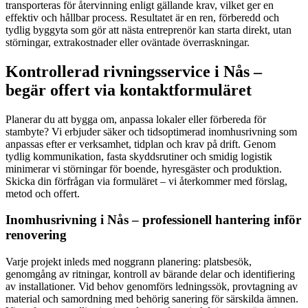
transporteras för återvinning enligt gällande krav, vilket ger en
effektiv och hållbar process. Resultatet är en ren, förberedd och
tydlig byggyta som gör att nästa entreprenör kan starta direkt, utan
störningar, extrakostnader eller oväntade överraskningar.
Kontrollerad rivningsservice i Nås –
begär offert via kontaktformuläret
Planerar du att bygga om, anpassa lokaler eller förbereda för
stambyte? Vi erbjuder säker och tidsoptimerad inomhusrivning som
anpassas efter er verksamhet, tidplan och krav på drift. Genom
tydlig kommunikation, fasta skyddsrutiner och smidig logistik
minimerar vi störningar för boende, hyresgäster och produktion.
Skicka din förfrågan via formuläret – vi återkommer med förslag,
metod och offert.
Inomhusrivning i Nås – professionell hantering inför
renovering
Varje projekt inleds med noggrann planering: platsbesök,
genomgång av ritningar, kontroll av bärande delar och identifiering
av installationer. Vid behov genomförs ledningssök, provtagning av
material och samordning med behörig sanering för särskilda ämnen.