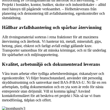
bortforsling av rivningsmaterial till återbruk och återvinning. –
Projekt i bostäder, kontor, butiker, skolor och industrilokaler – alltid
med hänsyn till pågående verksamhet. – Helhetsleverans från
planering och demontering till avfallshantering, egenkontroller och
slutstädning.
Hållbar avfallshantering och spårbar återvinning
Allt rivningsmaterial sorteras i rena fraktioner för att maximera
återvinning och återbruk. Vi hanterar trä, metall, mineralull, gips,
betong, plast, elskrot och farligt avfall enligt gällande krav.
Transporter samordnas för att minska körningar, och ni får underlag
för spårbarhet och miljörapportering.
Kvalitet, arbetsmiljö och dokumenterad leverans
Våra team arbetar efter tydliga arbetsberedningar, riskanalyser och
egenkontroller. Vi följer branschstandard, använder rätt personlig
skyddsutrustning och samverkar med BAS-P/BAS-U. Ni får en ren
arbetsplats, tydlig dokumentation och en yta som är redo för nästa
entreprenör utan dröjsmål. Vill ni komma igång? Använd
kontaktformuläret för att beskriva ert projekt i Nås så tar vi fram
metodförslag, tidplan och offert.