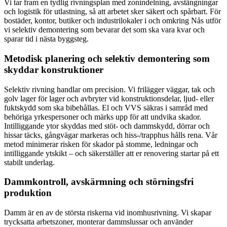
Vi tar fram en tydlig rivningsplan med zonindelning, avstängningar
och logistik för utlastning, så att arbetet sker säkert och spårbart. För
bostäder, kontor, butiker och industrilokaler i och omkring Nås utför
vi selektiv demontering som bevarar det som ska vara kvar och
sparar tid i nästa byggsteg.
Metodisk planering och selektiv demontering som
skyddar konstruktioner
Selektiv rivning handlar om precision. Vi frilägger väggar, tak och
golv lager för lager och avbryter vid konstruktionsdelar, ljud- eller
fuktskydd som ska bibehållas. El och VVS säkras i samråd med
behöriga yrkespersoner och märks upp för att undvika skador.
Intilliggande ytor skyddas med stöt- och dammskydd, dörrar och
hissar täcks, gångvägar markeras och hiss-/trapphus hålls rena. Vår
metod minimerar risken för skador på stomme, ledningar och
intilliggande ytskikt – och säkerställer att er renovering startar på ett
stabilt underlag.
Dammkontroll, avskärmning och störningsfri
produktion
Damm är en av de största riskerna vid inomhusrivning. Vi skapar
trycksatta arbetszoner, monterar dammslussar och använder