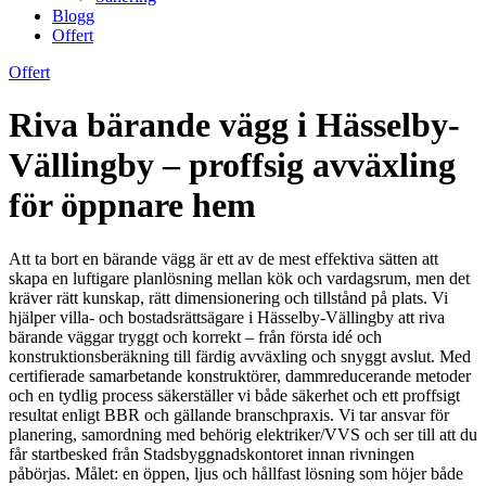
Blogg
Offert
Offert
Riva bärande vägg i Hässelby-
Vällingby – proffsig avväxling
för öppnare hem
Att ta bort en bärande vägg är ett av de mest effektiva sätten att
skapa en luftigare planlösning mellan kök och vardagsrum, men det
kräver rätt kunskap, rätt dimensionering och tillstånd på plats. Vi
hjälper villa- och bostadsrättsägare i Hässelby-Vällingby att riva
bärande väggar tryggt och korrekt – från första idé och
konstruktionsberäkning till färdig avväxling och snyggt avslut. Med
certifierade samarbetande konstruktörer, dammreducerande metoder
och en tydlig process säkerställer vi både säkerhet och ett proffsigt
resultat enligt BBR och gällande branschpraxis. Vi tar ansvar för
planering, samordning med behörig elektriker/VVS och ser till att du
får startbesked från Stadsbyggnadskontoret innan rivningen
påbörjas. Målet: en öppen, ljus och hållfast lösning som höjer både