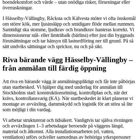
boendekomfort och värde – utan onödiga risker, förseningar eller
överraskningar.
I Hässelby-Vällingby, Råcksta och Kälvesta möter vi ofta önskemål
om större kök, mer ljusinsläpp och smidigare flöde mellan rummen.
Samtidigt ska stomme, ljudkrav och brandkrav hanteras korrekt. Vi
dimensionerar stål- eller limträbalk (bärlina) efter just din byggnads
förutsättningar och tar hänsyn till lastnedföring ner till grund. På så
sätt undviks sättningar och sprickor, nu och på sikt.
Riva bärande vägg Hässelby-Vällingby –
från anmälan till färdig öppning
Att riva en bärande vägg är anmälningspliktigt och får inte påbörjas
utan startbesked. Vi hjälper dig med underlag för anmälan till
Stockholms stad: konstruktionsritning, kontrollplan och, när det
krävs, kontrollansvarig (KA). När startbeskedet är klart planerar vi
montage av avväxling, dammskydd och logistik för att störa så lite
som möjligt i din vardag.
Vi arbetar strukturerat och tidsäkert. Vanligtvis tar själva rivningen
och avväxlingen 1–3 arbetsdagar beroende på väggens längd,
material och åtkomst. Alla installationsarbeten (el, vatten,
ventilation) utförs och/eller samordnas av behöriga yrkespersoner