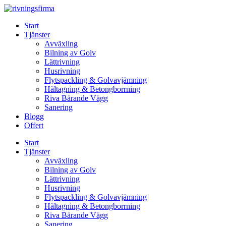
Skip
to
Start
content
Tjänster
Avväxling
Bilning av Golv
Lättrivning
Husrivning
Flytspackling & Golvavjämning
Håltagning & Betongborrning
Riva Bärande Vägg
Sanering
Blogg
Offert
Start
Tjänster
Avväxling
Bilning av Golv
Lättrivning
Husrivning
Flytspackling & Golvavjämning
Håltagning & Betongborrning
Riva Bärande Vägg
Sanering