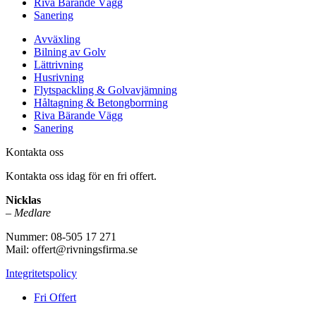
Riva Bärande Vägg
Sanering
Avväxling
Bilning av Golv
Lättrivning
Husrivning
Flytspackling & Golvavjämning
Håltagning & Betongborrning
Riva Bärande Vägg
Sanering
Kontakta oss
Kontakta oss idag för en fri offert.
Nicklas
–
Medlare
Nummer: 08-505 17 271
Mail: offert@rivningsfirma.se
Integritetspolicy
Fri Offert