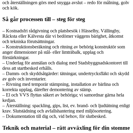
och återställningen görs med snygga avslut – redo för målning, golv
och kök.
Så går processen till – steg för steg
– Kostnadsfri rådgivning och platsbesök i Hässelby, Vällingby,
Råcksta eller Kälvesta där vi bedömer väggens bärighet, åtkomst
och tekniska förutsättningar.
– Konstruktionsberäkning och ritning av behörig konstruktör som
anger dimensioner på stål- eller limträbalk, upplag och
förstärkningar.
– Underlag för anmälan och dialog med Stadsbyggnadskontoret till
dess att startbesked erhålls.
– Damm- och skyddsåtgärder: tätningar, undertrycksfläkt och skydd
av golv och inventarier.
– Rivning med temporär stämpning, installation av bärlina och
korrekta upplag, därefter demontering av stämp.
– El och VVS flyttas säkert av behöriga; vi samordnar gärna hela
kedjan.
– Återställning: spackling, gips, list, ev. brand- och ljudtätning enligt
krav. Slutstädning och avfallshantering med miljösortering.
– Dokumentation till dig och, vid behov, för slutbesked.
Teknik och material – rätt avväxling för din stomme