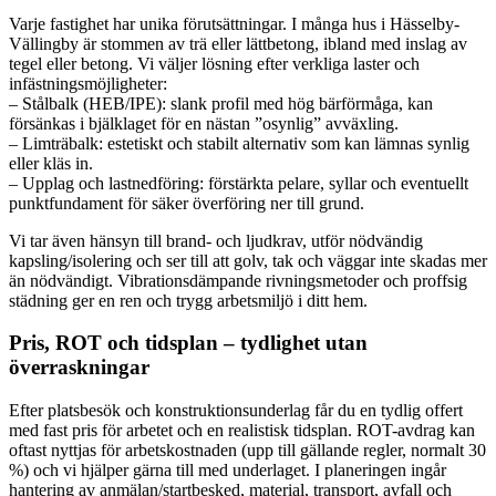
Varje fastighet har unika förutsättningar. I många hus i Hässelby-
Vällingby är stommen av trä eller lättbetong, ibland med inslag av
tegel eller betong. Vi väljer lösning efter verkliga laster och
infästningsmöjligheter:
– Stålbalk (HEB/IPE): slank profil med hög bärförmåga, kan
försänkas i bjälklaget för en nästan ”osynlig” avväxling.
– Limträbalk: estetiskt och stabilt alternativ som kan lämnas synlig
eller kläs in.
– Upplag och lastnedföring: förstärkta pelare, syllar och eventuellt
punktfundament för säker överföring ner till grund.
Vi tar även hänsyn till brand- och ljudkrav, utför nödvändig
kapsling/isolering och ser till att golv, tak och väggar inte skadas mer
än nödvändigt. Vibrationsdämpande rivningsmetoder och proffsig
städning ger en ren och trygg arbetsmiljö i ditt hem.
Pris, ROT och tidsplan – tydlighet utan
överraskningar
Efter platsbesök och konstruktionsunderlag får du en tydlig offert
med fast pris för arbetet och en realistisk tidsplan. ROT-avdrag kan
oftast nyttjas för arbetskostnaden (upp till gällande regler, normalt 30
%) och vi hjälper gärna till med underlaget. I planeringen ingår
hantering av anmälan/startbesked, material, transport, avfall och